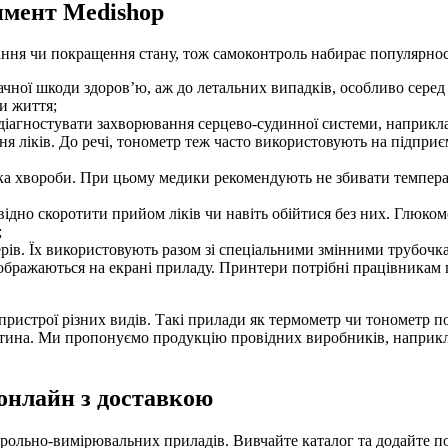
имент Medishop
ання чи покращення стану, тож самоконтроль набирає популярнос
начної шкоди здоров’ю, аж до летальних випадків, особливо серед 
ти життя;
діагностувати захворювання серцево-судинної системи, наприклад
 ліків. До речі, тонометр теж часто використовують на підприє
ка хвороби. При цьому медики рекомендують не збивати темпера
ідно скоротити прийом ліків чи навіть обійтися без них. Глюкоме
;
терів. Їх використовують разом зі спеціальними змінними трубо
відображаються на екрані приладу. Принтери потрібні працівникам
пристрої різних видів. Такі прилади як термометр чи тонометр п
итина. Ми пропонуємо продукцію провідних виробників, наприклад
онлайн з доставкою
ьно-вимірювальних приладів. Вивчайте каталог та додайте потрі