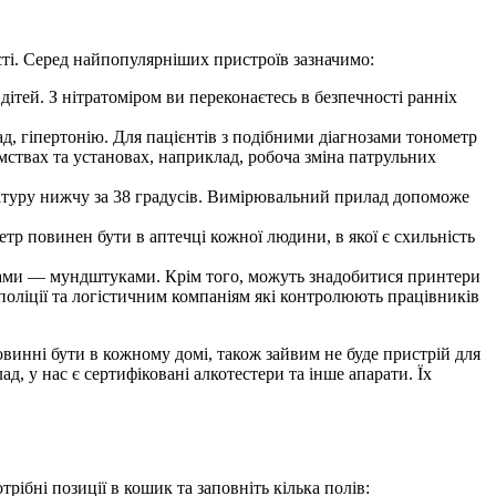
ті. Серед найпопулярніших пристроїв зазначимо:
дітей. З нітратоміром ви переконаєтесь в безпечності ранніх
, гіпертонію. Для пацієнтів з подібними діагнозами тонометр
мствах та установах, наприклад, робоча зміна патрульних
туру нижчу за 38 градусів. Вимірювальний прилад допоможе
тр повинен бути в аптечці кожної людини, в якої є схильність
чками — мундштуками. Крім того, можуть знадобитися принтери
 поліції та логістичним компаніям які контролюють працівників
овинні бути в кожному домі, також зайвим не буде пристрій для
, у нас є сертифіковані алкотестери та інше апарати. Їх
бні позиції в кошик та заповніть кілька полів: