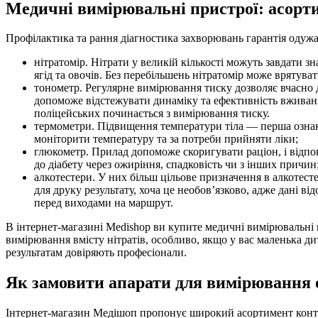
Медичні вимірювальні пристрої: асорт
Профілактика та рання діагностика захворювань гарантія одуж
нітратомір. Нітрати у великій кількості можуть завдати з
ягід та овочів. Без перебільшень нітратомір може врятува
тонометр. Регулярне вимірювання тиску дозволяє вчасно 
допоможе відстежувати динаміку та ефективність вживання
поліцейських починається з вимірювання тиску.
термометри. Підвищення температури тіла — перша озна
моніторити температуру та за потреби прийняти ліки;
глюкометр. Прилад допоможе скоригувати раціон, і відпов
до діабету через ожиріння, спадковість чи з інших причин
алкотестери. У них більш цільове призначення в алкотес
для друку результату, хоча це необов’язково, адже дані 
перед виходами на маршрут.
В інтернет-магазині Medishop ви купите медичні вимірювальні 
вимірювання вмісту нітратів, особливо, якщо у вас маленька д
результатам довіряють професіонали.
Як замовити апарати для вимірювання 
Інтернет-магазин Медішоп пропонує широкий асортимент контрол