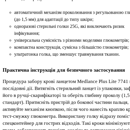
автоматичний механізм проколювання з регульованою г
(до 1,5 мм) для адаптації до типу шкіри;
одноразові стерильні голки 25G, які виключають ризик
інфікування;
універсальна сумісність з різними моделями глюкометрів;
компактна конструкція, сумісна з більшістю глюкометрів;
ультратонка голка, що зменшує травмування тканин.
Практична інструкція для безпечного застосування
Процедура забору крові ланцетом Medlance Plus Lite 7741
послідовні дії. Витягніть стерильний ланцет із упаковки, за
його в ручці-скарифікаторі та оберіть глибину проколу (1,
стандарт). Притисніть пристрій до бокової частини пальця,
активуйте механізм кнопкою, після чого нанесіть краплю кр
тест-смужку глюкометра. Використану голку відразу поміст
спецконтейнер для гострих відходів. Такі кроки мінімізуют