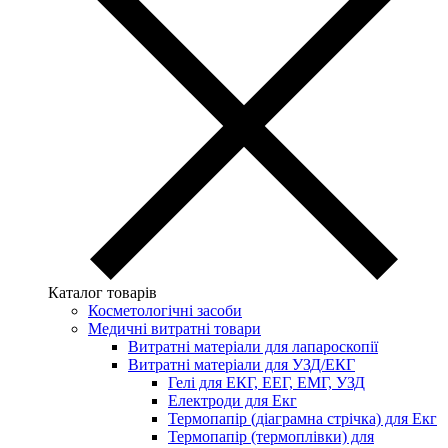
Каталог товарів
Косметологічні засоби
Медичні витратні товари
Витратні матеріали для лапароскопії
Витратні матеріали для УЗД/ЕКГ
Гелі для ЕКГ, ЕЕГ, ЕМГ, УЗД
Електроди для Екг
Термопапір (діаграмна стрічка) для Екг
Термопапір (термоплівки) для