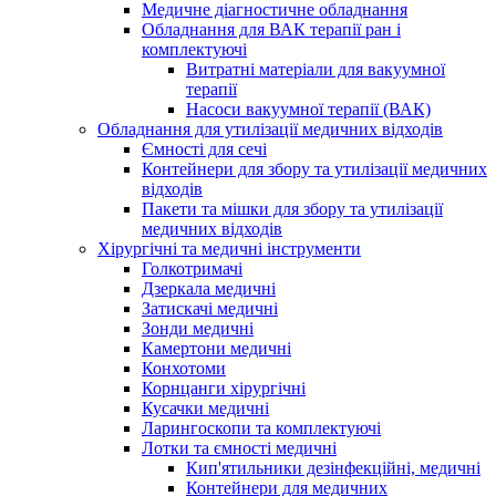
Медичне діагностичне обладнання
Обладнання для ВАК терапії ран і
комплектуючі
Витратні матеріали для вакуумної
терапії
Насоси вакуумної терапії (ВАК)
Обладнання для утилізації медичних відходів
Ємності для сечі
Контейнери для збору та утилізації медичних
відходів
Пакети та мішки для збору та утилізації
медичних відходів
Хірургічні та медичні інструменти
Голкотримачі
Дзеркала медичні
Затискачі медичні
Зонди медичні
Камертони медичні
Конхотоми
Корнцанги хірургічні
Кусачки медичні
Ларингоскопи та комплектуючі
Лотки та ємності медичні
Кип'ятильники дезінфекційні, медичні
Контейнери для медичних