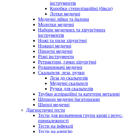
інструментів
Коробки стерилізаційні (бікси)
Лотки медичні
Медичні лійки та балони
Молотки медичні
Набори медичних та хірургічних
інструментів
Ножі та пили хірургічні
Ножиці медичні
Пінцети медичні
Різні інструменти
Ретрактори, гачки хірургічні
Розширювачі медичні
Скальпеля, леза, ручки
Леза до скальпелів
Медичні скальпелі
Ручки для скальпелів
Трубки аспіраційні та катетери металеві
Шприци медичні багаторазові
Щипці медичні
Діагностичні тести
Тести для визначення групи крові і резус-
приналежності
Тести на інфекції
Тести на алергію