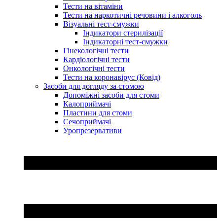
Тести на вітаміни
Тести на наркотичні речовини і алкоголь
Візуальні тест-смужки
Індикатори стерилізації
Індикаторні тест-смужки
Гінекологічні тести
Кардіологічні тести
Онкологічні тести
Тести на коронавірус (Ковід)
Засоби для догляду за стомою
Допоміжні засоби для стоми
Калоприймачі
Пластини для стоми
Сечоприймачі
Уропрезервативи