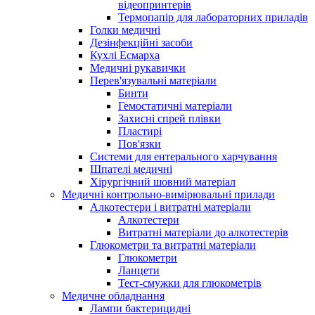
відеопринтерів
Термопапір для лабораторних приладів
Голки медичні
Дезінфекційні засоби
Кухлі Есмарха
Медичні рукавички
Перев'язувальні матеріали
Бинти
Гемостатичні матеріали
Захисні спрей плівки
Пластирі
Пов'язки
Системи для ентерального харчування
Шпателі медичні
Хірургічний шовний матеріал
Медичні контрольно-вимірювальні прилади
Алкотестери і витратні матеріали
Алкотестери
Витратні матеріали до алкотестерів
Глюкометри та витратні матеріали
Глюкометри
Ланцети
Тест-смужки для глюкометрів
Медичне обладнання
Лампи бактерицидні