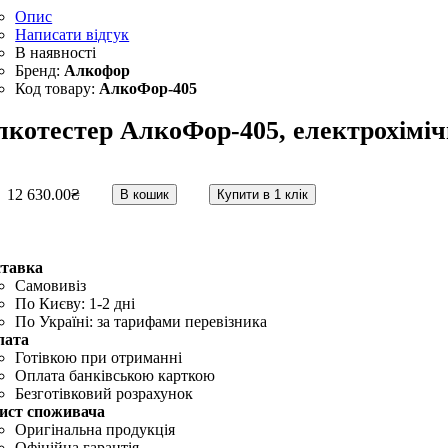
Опис
Написати відгук
Алкофор
АлкоФор-405
лкотестер АлкоФор-405, електрохімі
12 630
.
00
₴
В кошик
Купити в 1 клік
ставка
Самовивіз
По Києву: 1-2 дні
По Україні: за тарифами перевізника
лата
Готівкою при отриманні
Оплата банківською карткою
Безготівковий розрахунок
ист споживача
Оригінальна продукція
Офіційна гарантія