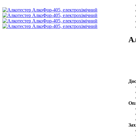
А
До
Оп
Зах