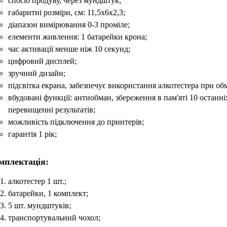
спосіб продуву, через мундштук;
габаритні розміри, см: 11,5х6х2,3;
діапазон вимірювання 0-3 проміле;
елементи живлення: 1 батарейки крона;
час активації менше ніж 10 секунд;
цифровий дисплей;
зручний дизайн;
підсвітка екрана, забезпечує використання алкотестера при об
вбудовані функції: антиобман, збереження в пам'яті 10 останні
перевищенні результатів;
можливість підключення до принтерів;
гарантія 1 рік;
мплектація:
алкотестер 1 шт.;
батарейки, 1 комплект;
5 шт. мундштуків;
транспортувальний чохол;