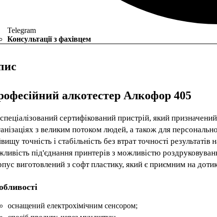
Telegram
Консультації з фахівцем
пис
рофесійний алкотестер Алкофор 405
спеціалізований сертифікований пристрій, який призначений
анізаціях з великим потоком людей, а також для персональн
вищу точність і стабільність без втрат точності результатів 
ливість під'єднання принтерів з можливістю роздруковування 
пус виготовлений з софт пластику, який є приємним на дотик
обливості
оснащений електрохімічним сенсором;