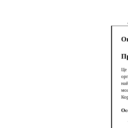
О
П
Це 
орг
най
мож
Кор
Ос