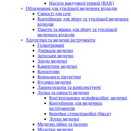
Насоси вакуумної терапії (ВАК)
Обладнання для утилізації медичних відходів
Ємності для сечі
Контейнери для збору та утилізації медичних
відходів
Пакети та мішки для збору та утилізації
медичних відходів
Хірургічні та медичні інструменти
Голкотримачі
Дзеркала медичні
Затискачі медичні
Зонди медичні
Камертони медичні
Конхотоми
Корнцанги хірургічні
Кусачки медичні
Ларингоскопи та комплектуючі
Лотки та ємності медичні
Кип'ятильники дезінфекційні, медичні
Контейнери для медичних
інструментів
Коробки стерилізаційні (бікси)
Лотки медичні
Медичні лійки та балони
Молотки медичні