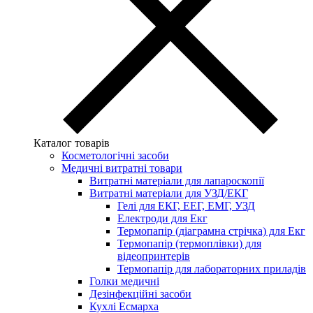
Каталог товарів
Косметологічні засоби
Медичні витратні товари
Витратні матеріали для лапароскопії
Витратні матеріали для УЗД/ЕКГ
Гелі для ЕКГ, ЕЕГ, ЕМГ, УЗД
Електроди для Екг
Термопапір (діаграмна стрічка) для Екг
Термопапір (термоплівки) для
відеопринтерів
Термопапір для лабораторних приладів
Голки медичні
Дезінфекційні засоби
Кухлі Есмарха