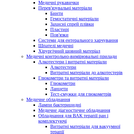
Медичні рукавички
Перев'язувальні матеріали
Бинти
Гемостатичні матеріали
Захисні спрей плівки
Пластирі
Пов'язки
Системи для ентерального харчування
Шпателі медичні
Хірургічний шовний матеріал
Медичні контрольно-вимірювальні прилади
Алкотестери і витратні матеріали
Алкотестери
Витратні матеріали до алкотестерів
Глюкометри та витратні матеріали
Глюкометри
Ланцети
Тест-смужки для глюкометрів
Медичне обладнання
Лампи бактерицидні
Медичне діагностичне обладнання
Обладнання для ВАК терапії ран і
комплектуючі
Витратні матеріали для вакуумної
терапії