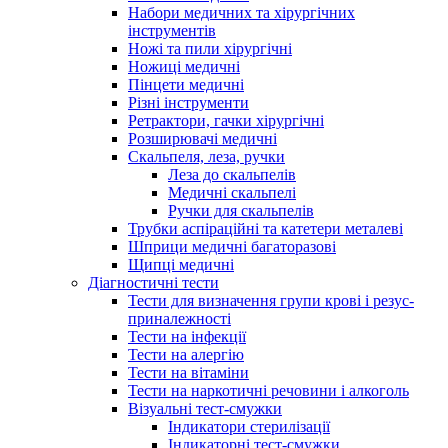
Набори медичних та хірургічних
інструментів
Ножі та пили хірургічні
Ножиці медичні
Пінцети медичні
Різні інструменти
Ретрактори, гачки хірургічні
Розширювачі медичні
Скальпеля, леза, ручки
Леза до скальпелів
Медичні скальпелі
Ручки для скальпелів
Трубки аспіраційні та катетери металеві
Шприци медичні багаторазові
Щипці медичні
Діагностичні тести
Тести для визначення групи крові і резус-
приналежності
Тести на інфекції
Тести на алергію
Тести на вітаміни
Тести на наркотичні речовини і алкоголь
Візуальні тест-смужки
Індикатори стерилізації
Індикаторні тест-смужки