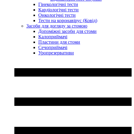
Гінекологічні тести
Кардіологічні тести
Онкологічні тести
Тести на коронавірус (Ковід)
Засоби для догляду за стомою
Допоміжні засоби для стоми
Калоприймачі
Пластини для стоми
Сечоприймачі
Уропрезервативи