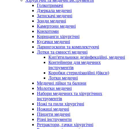
Хірургічні та медичні інструменти
Голкотримачі
Дзеркала медичні
Затискачі медичні
Зонди медичні
Камертони медичні
Конхотоми
Корнцанги хірургічні
Кусачки медичні
Ларингоскопи та комплектуючі
Лотки та ємності медичні
Кип'ятильники дезінфекційні, медичні
Контейнери для медичних
інструментів
Коробки стерилізаційні (бікси)
Лотки медичні
Медичні лійки та балони
Молотки медичні
Набори медичних та хірургічних
інструментів
Ножі та пили хірургічні
Ножиці медичні
Пінцети медичні
Різні інструменти
Ретрактори, гачки хірургічні