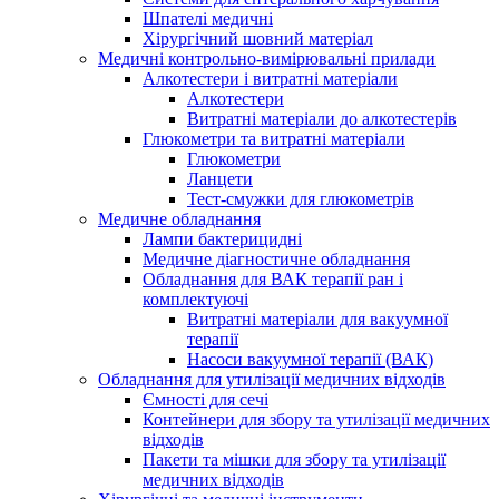
Шпателі медичні
Хірургічний шовний матеріал
Медичні контрольно-вимірювальні прилади
Алкотестери і витратні матеріали
Алкотестери
Витратні матеріали до алкотестерів
Глюкометри та витратні матеріали
Глюкометри
Ланцети
Тест-смужки для глюкометрів
Медичне обладнання
Лампи бактерицидні
Медичне діагностичне обладнання
Обладнання для ВАК терапії ран і
комплектуючі
Витратні матеріали для вакуумної
терапії
Насоси вакуумної терапії (ВАК)
Обладнання для утилізації медичних відходів
Ємності для сечі
Контейнери для збору та утилізації медичних
відходів
Пакети та мішки для збору та утилізації
медичних відходів