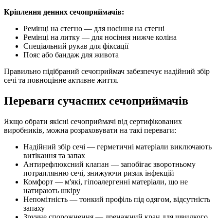
Кріплення денних сечоприймачів:
Ремінці на стегно — для носіння на стегні
Ремінці на литку — для носіння нижче коліна
Спеціальний рукав для фіксації
Пояс або бандаж для живота
Правильно підібраний сечоприймач забезпечує надійний збір
сечі та повноцінне активне життя.
Переваги сучасних сечоприймачів
Якщо обрати якісні сечоприймачі від сертифікованих
виробників, можна розраховувати на такі переваги:
Надійний збір сечі — герметичні матеріали виключають
витікання та запах
Антирефлюксний клапан — запобігає зворотньому
потраплянню сечі, знижуючи ризик інфекцій
Комфорт — м'які, гіпоалергенні матеріали, що не
натирають шкіру
Непомітність — тонкий профіль під одягом, відсутність
запаху
Зручне спорожнення — дренажний кран для швидкого