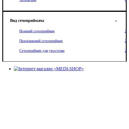
Вид сечоприймача
Ножний сечоприймач
2
Приліжковий сечоприймач
2
Сечоприймач для уростоми
2