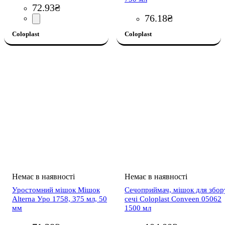
72
.
93
₴
76
.
18
₴
Coloplast
Coloplast
Уростомний мішок Мішок
Сечоприймач, мішок для збор
Alterna Уро 1758, 375 мл, 50
сечі Coloplast Conveen 05062
мм
1500 мл