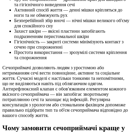
та гігієнічного виведення сечі
Активний спосіб життя — денні мішки кріпляться до
ноги та не обмежують рух
Безперебійний збір вночі — нічні мішки великого об'єму
для спокійного сну
Захист шкіри — якісні пластини запобігають
подразненням перистомальної шкіри
Гігієнічність — закриті системи мінімізують контакт з
сечею при спорожненні
Простота використання — зрозумілі системи кріплення
та спорожнення
Сечоприймачі дозволяють людям з уростомою або
нетриманням сечі вести повноцінне, активне та соціальне
життя. Сучасні моделі є настільки тонкими та непомітними,
що не виділяються навіть під облягаючим одягом.
Антирефлюксний клапан є обов'язковим елементом кожного
якісного сечоприймача — він запобігає зворотньому
потраплянню сечі та захищає від інфекцій. Регулярна
консультація з урологом або стомальним фахівцем допоможе
правильно підібрати тип та об'єм сечоприймача відповідно до
вашого способу життя.
Чому замовити сечоприймачі краще у