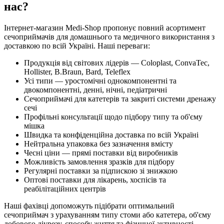
нас?
Інтернет-магазин Medi-Shop пропонує повний асортимент
сечоприймачів для домашнього та медичного використання з
доставкою по всій Україні. Наші переваги:
Продукція від світових лідерів — Coloplast, ConvaTec,
Hollister, B.Braun, Bard, Teleflex
Усі типи — уростомічні однокомпонентні та
двокомпонентні, денні, нічні, педіатричні
Сечоприймачі для катетерів та закриті системи дренажу
сечі
Профільні консультації щодо підбору типу та об'єму
мішка
Швидка та конфіденційна доставка по всій Україні
Нейтральна упаковка без зазначення вмісту
Чесні ціни — прямі поставки від виробників
Можливість замовлення зразків для підбору
Регулярні поставки за підпискою зі знижкою
Оптові поставки для лікарень, хоспісів та
реабілітаційних центрів
Наші фахівці допоможуть підібрати оптимальний
сечоприймач з урахуванням типу стоми або катетера, об'єму
добового діурезу, способу життя та фізичної активності.