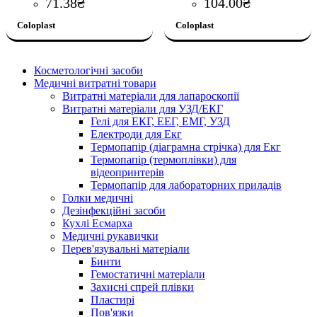
71
.
38
₴
104
.
00
₴
Coloplast
Coloplast
Косметологічні засоби
Медичні витратні товари
Витратні матеріали для лапароскопії
Витратні матеріали для УЗД/ЕКГ
Гелі для ЕКГ, ЕЕГ, ЕМГ, УЗД
Електроди для Екг
Термопапір (діаграмна стрічка) для Екг
Термопапір (термоплівки) для
відеопринтерів
Термопапір для лабораторних приладів
Голки медичні
Дезінфекційні засоби
Кухлі Есмарха
Медичні рукавички
Перев'язувальні матеріали
Бинти
Гемостатичні матеріали
Захисні спрей плівки
Пластирі
Пов'язки