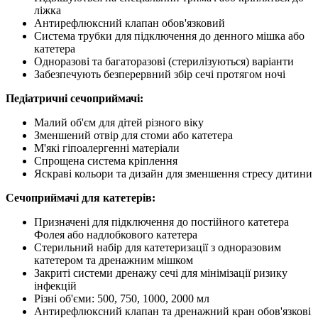
ліжка
Антирефлюксний клапан обов'язковий
Система трубки для підключення до денного мішка або
катетера
Одноразові та багаторазові (стерилізуються) варіанти
Забезпечують безперервний збір сечі протягом ночі
Педіатричні сечоприймачі:
Малий об'єм для дітей різного віку
Зменшений отвір для стоми або катетера
М'які гіпоалергенні матеріали
Спрощена система кріплення
Яскраві кольори та дизайн для зменшення стресу дитини
Сечоприймачі для катетерів:
Призначені для підключення до постійного катетера
Фолея або надлобкового катетера
Стерильний набір для катетеризації з одноразовим
катетером та дренажним мішком
Закриті системи дренажу сечі для мінімізації ризику
інфекцій
Різні об'єми: 500, 750, 1000, 2000 мл
Антирефлюксний клапан та дренажний кран обов'язкові