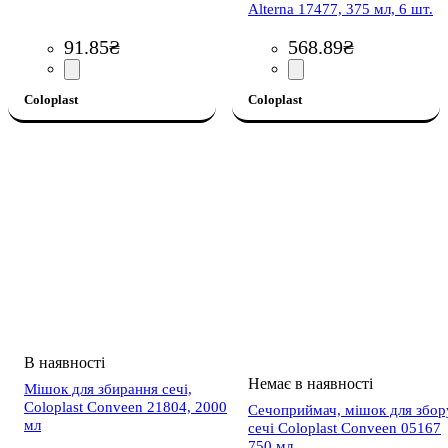
Alterna 17477, 375 мл, 6 шт.
91
.
85
₴
568
.
89
₴
Coloplast
Coloplast
Мішок для збирання сечі,
Coloplast Conveen 21804, 2000
Сечоприймач, мішок для збор
мл
сечі Coloplast Conveen 05167
750 мл