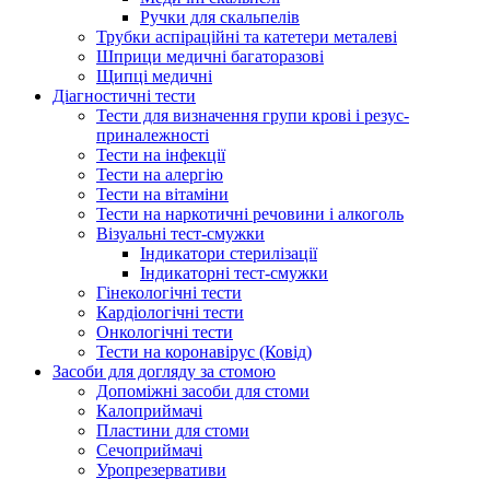
Ручки для скальпелів
Трубки аспіраційні та катетери металеві
Шприци медичні багаторазові
Щипці медичні
Діагностичні тести
Тести для визначення групи крові і резус-
приналежності
Тести на інфекції
Тести на алергію
Тести на вітаміни
Тести на наркотичні речовини і алкоголь
Візуальні тест-смужки
Індикатори стерилізації
Індикаторні тест-смужки
Гінекологічні тести
Кардіологічні тести
Онкологічні тести
Тести на коронавірус (Ковід)
Засоби для догляду за стомою
Допоміжні засоби для стоми
Калоприймачі
Пластини для стоми
Сечоприймачі
Уропрезервативи