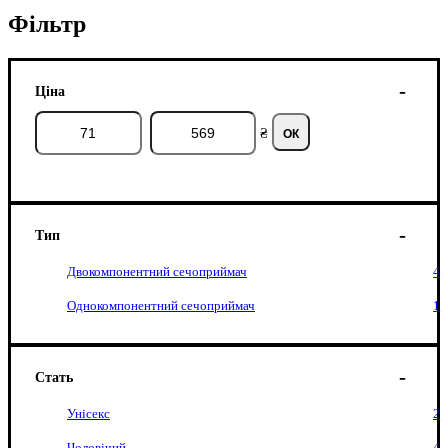
Фільтр
Ціна
₴
ОК
Тип
Двокомпонентний сечоприймач
4
Однокомпонентний сечоприймач
1
Стать
Унісекс
2
Чоловічий
4