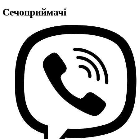
Сечоприймачі