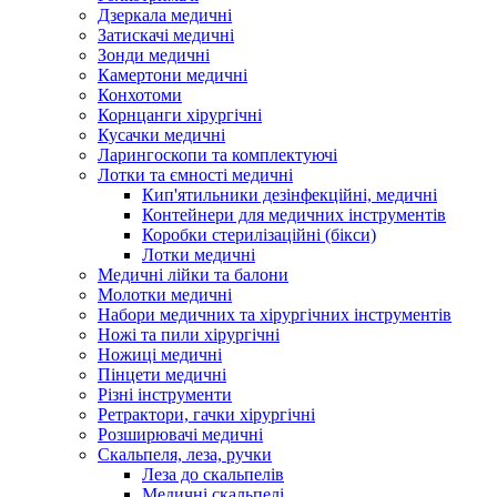
Дзеркала медичні
Затискачі медичні
Зонди медичні
Камертони медичні
Конхотоми
Корнцанги хірургічні
Кусачки медичні
Ларингоскопи та комплектуючі
Лотки та ємності медичні
Кип'ятильники дезінфекційні, медичні
Контейнери для медичних інструментів
Коробки стерилізаційні (бікси)
Лотки медичні
Медичні лійки та балони
Молотки медичні
Набори медичних та хірургічних інструментів
Ножі та пили хірургічні
Ножиці медичні
Пінцети медичні
Різні інструменти
Ретрактори, гачки хірургічні
Розширювачі медичні
Скальпеля, леза, ручки
Леза до скальпелів
Медичні скальпелі