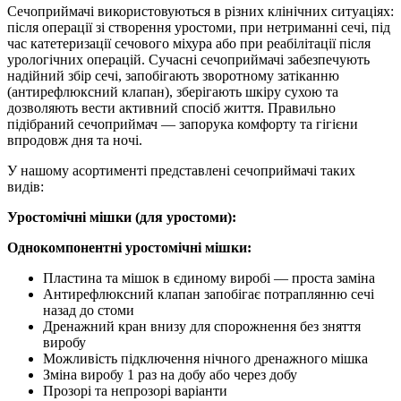
Сечоприймачі використовуються в різних клінічних ситуаціях:
після операції зі створення уростоми, при нетриманні сечі, під
час катетеризації сечового міхура або при реабілітації після
урологічних операцій. Сучасні сечоприймачі забезпечують
надійний збір сечі, запобігають зворотному затіканню
(антирефлюксний клапан), зберігають шкіру сухою та
дозволяють вести активний спосіб життя. Правильно
підібраний сечоприймач — запорука комфорту та гігієни
впродовж дня та ночі.
У нашому асортименті представлені сечоприймачі таких
видів:
Уростомічні мішки (для уростоми):
Однокомпонентні уростомічні мішки:
Пластина та мішок в єдиному виробі — проста заміна
Антирефлюксний клапан запобігає потраплянню сечі
назад до стоми
Дренажний кран внизу для спорожнення без зняття
виробу
Можливість підключення нічного дренажного мішка
Зміна виробу 1 раз на добу або через добу
Прозорі та непрозорі варіанти