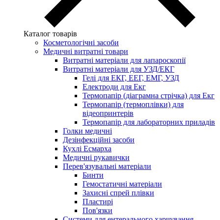
Каталог товарів
Косметологічні засоби
Медичні витратні товари
Витратні матеріали для лапароскопії
Витратні матеріали для УЗД/ЕКГ
Гелі для ЕКГ, ЕЕГ, ЕМГ, УЗД
Електроди для Екг
Термопапір (діаграмна стрічка) для Екг
Термопапір (термоплівки) для
відеопринтерів
Термопапір для лабораторних приладів
Голки медичні
Дезінфекційні засоби
Кухлі Есмарха
Медичні рукавички
Перев'язувальні матеріали
Бинти
Гемостатичні матеріали
Захисні спрей плівки
Пластирі
Пов'язки
Системи для ентерального харчування