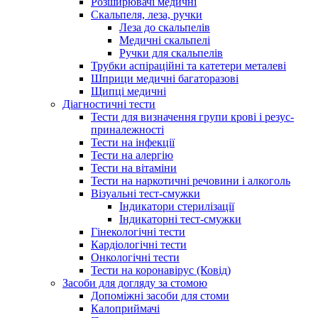
Розширювачі медичні
Скальпеля, леза, ручки
Леза до скальпелів
Медичні скальпелі
Ручки для скальпелів
Трубки аспіраційні та катетери металеві
Шприци медичні багаторазові
Щипці медичні
Діагностичні тести
Тести для визначення групи крові і резус-
приналежності
Тести на інфекції
Тести на алергію
Тести на вітаміни
Тести на наркотичні речовини і алкоголь
Візуальні тест-смужки
Індикатори стерилізації
Індикаторні тест-смужки
Гінекологічні тести
Кардіологічні тести
Онкологічні тести
Тести на коронавірус (Ковід)
Засоби для догляду за стомою
Допоміжні засоби для стоми
Калоприймачі