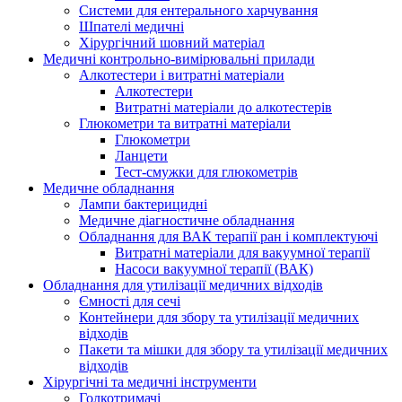
Системи для ентерального харчування
Шпателі медичні
Хірургічний шовний матеріал
Медичні контрольно-вимірювальні прилади
Алкотестери і витратні матеріали
Алкотестери
Витратні матеріали до алкотестерів
Глюкометри та витратні матеріали
Глюкометри
Ланцети
Тест-смужки для глюкометрів
Медичне обладнання
Лампи бактерицидні
Медичне діагностичне обладнання
Обладнання для ВАК терапії ран і комплектуючі
Витратні матеріали для вакуумної терапії
Насоси вакуумної терапії (ВАК)
Обладнання для утилізації медичних відходів
Ємності для сечі
Контейнери для збору та утилізації медичних
відходів
Пакети та мішки для збору та утилізації медичних
відходів
Хірургічні та медичні інструменти
Голкотримачі