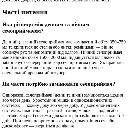
Часті питання
Яка різниця між денним та нічним
сечоприймачем?
Денний (легений) сечоприймач має компактний об'єм 350–750
мл та кріпиться до стегна або литки ремінцями — він не
обмежує рух та непомітний під одягом. Нічний сечоприймач
має великий об'єм 1500–2000 мл, підвішується біля ліжка та
забезпечує безперервний збір сечі протягом ночі. Як правило,
вночі денний мішок підключається до нічного через
спеціальний дренажний штуцер.
Як часто потрібно замінювати сечоприймач?
Одноразові сечоприймачі (денні та нічні) замінюються щодня
або через день. Уростомічні мішки в однокомпонентних
системах — кожну добу або через добу. У двокомпонентних
системах: пластина — раз на 3–5 днів, мішок — щодня або
частіше. Закриті системи для катетерів замінюються кожні 5–7
днів. При появі неприємного запаху, помутніння сечі або
дискомфорту — зверніться до лікаря.