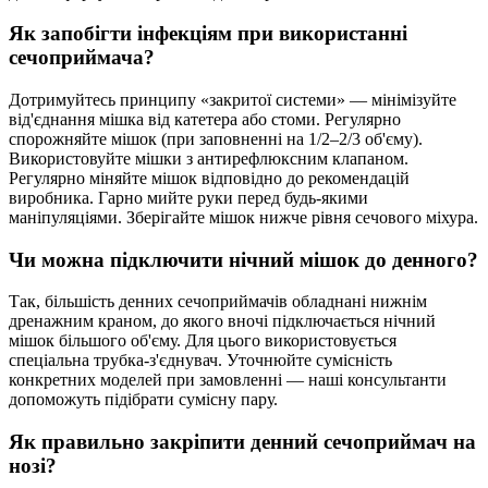
Як запобігти інфекціям при використанні
сечоприймача?
Дотримуйтесь принципу «закритої системи» — мінімізуйте
від'єднання мішка від катетера або стоми. Регулярно
спорожняйте мішок (при заповненні на 1/2–2/3 об'єму).
Використовуйте мішки з антирефлюксним клапаном.
Регулярно міняйте мішок відповідно до рекомендацій
виробника. Гарно мийте руки перед будь-якими
маніпуляціями. Зберігайте мішок нижче рівня сечового міхура.
Чи можна підключити нічний мішок до денного?
Так, більшість денних сечоприймачів обладнані нижнім
дренажним краном, до якого вночі підключається нічний
мішок більшого об'єму. Для цього використовується
спеціальна трубка-з'єднувач. Уточнюйте сумісність
конкретних моделей при замовленні — наші консультанти
допоможуть підібрати сумісну пару.
Як правильно закріпити денний сечоприймач на
нозі?