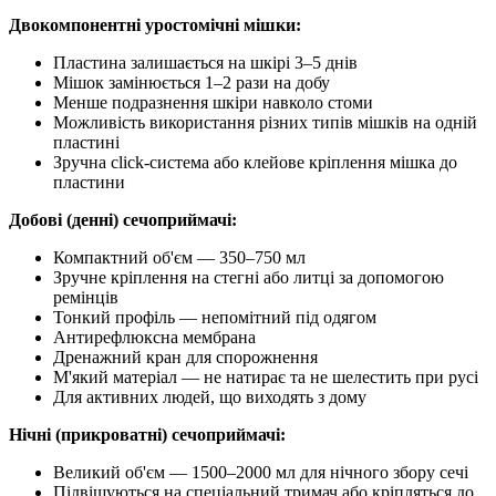
Двокомпонентні уростомічні мішки:
Пластина залишається на шкірі 3–5 днів
Мішок замінюється 1–2 рази на добу
Менше подразнення шкіри навколо стоми
Можливість використання різних типів мішків на одній
пластині
Зручна click-система або клейове кріплення мішка до
пластини
Добові (денні) сечоприймачі:
Компактний об'єм — 350–750 мл
Зручне кріплення на стегні або литці за допомогою
ремінців
Тонкий профіль — непомітний під одягом
Антирефлюксна мембрана
Дренажний кран для спорожнення
М'який матеріал — не натирає та не шелестить при русі
Для активних людей, що виходять з дому
Нічні (прикроватні) сечоприймачі:
Великий об'єм — 1500–2000 мл для нічного збору сечі
Підвішуються на спеціальний тримач або кріпляться до