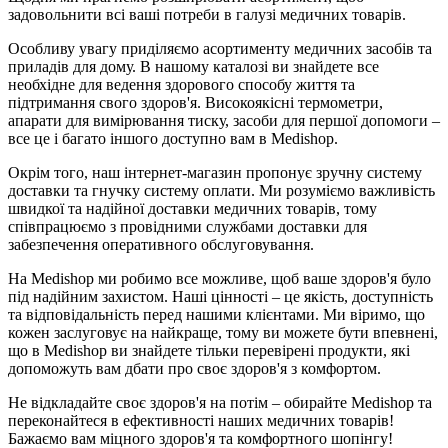
задовольнити всі ваші потреби в галузі медичних товарів.
Особливу увагу приділяємо асортименту медичних засобів та
приладів для дому. В нашому каталозі ви знайдете все
необхідне для ведення здорового способу життя та
підтримання свого здоров'я. Високоякісні термометри,
апарати для вимірювання тиску, засоби для першої допомоги –
все це і багато іншого доступно вам в Medishop.
Окрім того, наш інтернет-магазин пропонує зручну систему
доставки та гнучку систему оплати. Ми розуміємо важливість
швидкої та надійної доставки медичних товарів, тому
співпрацюємо з провідними службами доставки для
забезпечення оперативного обслуговування.
На Medishop ми робимо все можливе, щоб ваше здоров'я було
під надійним захистом. Наші цінності – це якість, доступність
та відповідальність перед нашими клієнтами. Ми віримо, що
кожен заслуговує на найкраще, тому ви можете бути впевнені,
що в Medishop ви знайдете тільки перевірені продукти, які
допоможуть вам дбати про своє здоров'я з комфортом.
Не відкладайте своє здоров'я на потім – обирайте Medishop та
переконайтеся в ефективності наших медичних товарів!
Бажаємо вам міцного здоров'я та комфортного шопінгу!