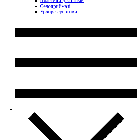
Пластини для стоми
Сечоприймачі
Уропрезервативи