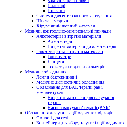
Захисні спрей плівки
Пластирі
Пов'язки
Системи для ентерального харчування
Шпателі медичні
Хірургічний шовний матеріал
Медичні контрольно-вимірювальні прилади
Алкотестери і витратні матеріали
Алкотестери
Витратні матеріали до алкотестерів
Глюкометри та витратні матеріали
Глюкометри
Ланцети
Тест-смужки для глюкометрів
Медичне обладнання
Лампи бактерицидні
Медичне діагностичне обладнання
Обладнання для ВАК терапії ран і
комплектуючі
Витратні матеріали для вакуумної
терапії
Насоси вакуумної терапії (ВАК)
Обладнання для утилізації медичних відходів
Ємності для сечі
Контейнери для збору та утилізації медичних