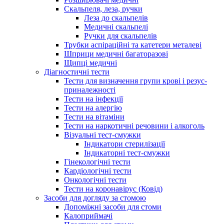
Скальпеля, леза, ручки
Леза до скальпелів
Медичні скальпелі
Ручки для скальпелів
Трубки аспіраційні та катетери металеві
Шприци медичні багаторазові
Щипці медичні
Діагностичні тести
Тести для визначення групи крові і резус-
приналежності
Тести на інфекції
Тести на алергію
Тести на вітаміни
Тести на наркотичні речовини і алкоголь
Візуальні тест-смужки
Індикатори стерилізації
Індикаторні тест-смужки
Гінекологічні тести
Кардіологічні тести
Онкологічні тести
Тести на коронавірус (Ковід)
Засоби для догляду за стомою
Допоміжні засоби для стоми
Калоприймачі