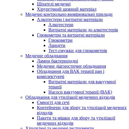
Шпателі медичні
Хірургічний шовний матеріал
Медичні контрольно-вимірювальні прилади
Алкотестери і витратні матеріали
Алкотестери
Витратні матеріали до алкотестерів
Глюкометри та витратні матеріали
Глюкометри
Ланцети
Тест-смужки для глюкометрів
Медичне обладнання
Лампи бактерицидні
Медичне діагностичне обладнання
Обладнання для ВАК терапії ран і
комплектуючі
Витратні матеріали для вакуумної
терапії
Насоси вакуумної терапії (ВАК)
Обладнання для утилізації медичних відходів
Ємності для сечі
Контейнери для збору та утилізації медичних
відходів
Пакети та мішки для збору та утилізації
медичних відходів
Хірургічні та медичні інструменти