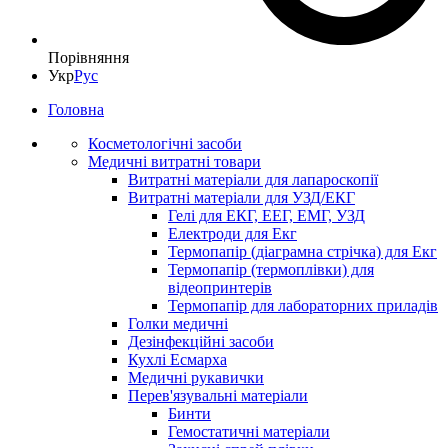
Порівняння
Укр
Рус
Головна
Косметологічні засоби
Медичні витратні товари
Витратні матеріали для лапароскопії
Витратні матеріали для УЗД/ЕКГ
Гелі для ЕКГ, ЕЕГ, ЕМГ, УЗД
Електроди для Екг
Термопапір (діаграмна стрічка) для Екг
Термопапір (термоплівки) для
відеопринтерів
Термопапір для лабораторних приладів
Голки медичні
Дезінфекційні засоби
Кухлі Есмарха
Медичні рукавички
Перев'язувальні матеріали
Бинти
Гемостатичні матеріали