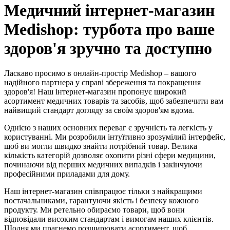
Медичний інтернет-магазин
Medishop
: турбота про ваше
здоров'я зручно та доступно
Ласкаво просимо в онлайн-простір Medishop – вашого
надійного партнера у справі збереження та покращення
здоров'я! Наш інтернет-магазин пропонує широкий
асортимент медичних товарів та засобів, щоб забезпечити вам
найвищий стандарт догляду за своїм здоров'ям вдома.
Однією з наших основних переваг є зручність та легкість у
користуванні. Ми розробили інтуїтивно зрозумілий інтерфейс,
щоб ви могли швидко знайти потрібний товар. Велика
кількість категорій дозволяє охопити різні сфери медицини,
починаючи від перших медичних випадків і закінчуючи
професійними приладами для дому.
Наш інтернет-магазин співпрацює тільки з найкращими
постачальниками, гарантуючи якість і безпеку кожного
продукту. Ми ретельно обираємо товари, щоб вони
відповідали високим стандартам і вимогам наших клієнтів.
Щодня ми прагнемо розширювати асортимент, щоб