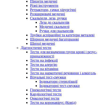
Пінцети медичні
Різні інструменти
Ретрактори, гачки хірургічні
Розширювачі медичні
Скальпеля, леза, ручки
Леза до скальпелів
Медичні скальпелі
Ручки для скальпелів
Трубки аспіраційні та катетери металеві
Шприци медичні багаторазові
Щипці медичні
Діагностичні тести
Тести для визначення групи крові і резус-
приналежності
Тести на інфекції
Тести на алергію
Тести на вітаміни
Тести на наркотичні речовини і алкоголь
Візуальні тест-смужки
Індикатори стерилізації
Індикаторні тест-смужки
Гінекологічні тести
Кардіологічні тести
Онкологічні тести
Тести на коронавірус (Ковід)