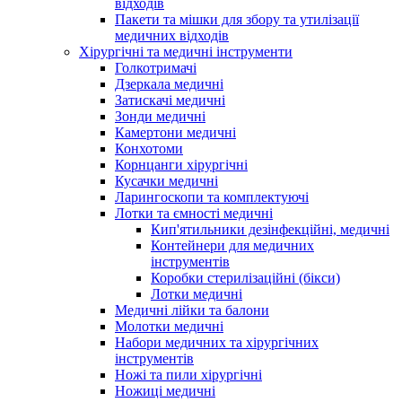
відходів
Пакети та мішки для збору та утилізації
медичних відходів
Хірургічні та медичні інструменти
Голкотримачі
Дзеркала медичні
Затискачі медичні
Зонди медичні
Камертони медичні
Конхотоми
Корнцанги хірургічні
Кусачки медичні
Ларингоскопи та комплектуючі
Лотки та ємності медичні
Кип'ятильники дезінфекційні, медичні
Контейнери для медичних
інструментів
Коробки стерилізаційні (бікси)
Лотки медичні
Медичні лійки та балони
Молотки медичні
Набори медичних та хірургічних
інструментів
Ножі та пили хірургічні
Ножиці медичні