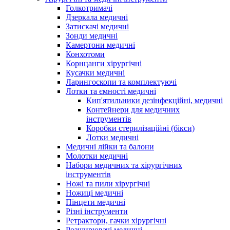
Голкотримачі
Дзеркала медичні
Затискачі медичні
Зонди медичні
Камертони медичні
Конхотоми
Корнцанги хірургічні
Кусачки медичні
Ларингоскопи та комплектуючі
Лотки та ємності медичні
Кип'ятильники дезінфекційні, медичні
Контейнери для медичних
інструментів
Коробки стерилізаційні (бікси)
Лотки медичні
Медичні лійки та балони
Молотки медичні
Набори медичних та хірургічних
інструментів
Ножі та пили хірургічні
Ножиці медичні
Пінцети медичні
Різні інструменти
Ретрактори, гачки хірургічні
Розширювачі медичні