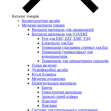
Каталог товарів
Косметологічні засоби
Медичні витратні товари
Витратні матеріали для лапароскопії
Витратні матеріали для УЗД/ЕКГ
Гелі для ЕКГ, ЕЕГ, ЕМГ, УЗД
Електроди для Екг
Термопапір (діаграмна стрічка) для Екг
Термопапір (термоплівки) для
відеопринтерів
Термопапір для лабораторних приладів
Голки медичні
Дезінфекційні засоби
Кухлі Есмарха
Медичні рукавички
Перев'язувальні матеріали
Бинти
Гемостатичні матеріали
Захисні спрей плівки
Пластирі
Пов'язки
Системи для ентерального харчування