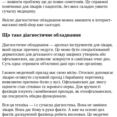
— виявити проблему ще до появи симптомів. Це справжні
помічники для лікарів і пацієнтів, без яких складно уявити
сучасну медицину.
Якісне діагностичне обладнання можна замовити в інтернет-
магазині medi-shop вже сьогодні.
Що таке діагностичне обладнання
Діагностичне обладнання — арсенал інструментів для лікаря,
який шукає причину недуги. Це може бути спеціалізований
дерматоскоп для детального огляду шкірних утворень або
офтальмоскоп, що дозволяє зазирнути в самісіньке очне дно.
Суть одна: отримати об'єктивні дані про стан організму.
І кожен медичний прилад має свою місію. Отоскоп допомагає
лікарю оглянути слуховий прохід і барабанну перетинку,
виявляючи причини болю у вусі. Офтальмоскоп дає змогу
оцінити стан сітківки та зорового нерва. Для зручності
фахівців існують і комбіновані прилади, як отоофтальмоскоп,
що поєднують обидва функціонали.
Вся ця техніка — і є сучасна діагностика. Вона не замінює
лікаря. Вона дає йому в руки факти. А вже на основі цих
фактів досвідчений фахівець робить висновки. Це медичне