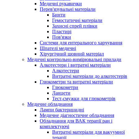
Медичні рукавички
Перев'язувальні матеріали
Бинти
Гемостатичні матеріали
Захисні спрей плівки
Пластирі
Пов'язки
Системи для ентерального харчування
Шпателі медичні
Хірургічний шовний матеріал
Медичні контрольно-вимірювальні прилади
Алкотестери і витратні матеріали
Алкотестери
Витратні матеріали до алкотестерів
Глюкометри та витратні матеріали
Глюкометри
Ланцети
Тест-смужки для глюкометрів
Медичне обладнання
Лампи бактерицидні
Медичне діагностичне обладнання
Обладнання для ВАК терапії ран і
комплектуючі
Витратні матеріали для вакуумної
терапії