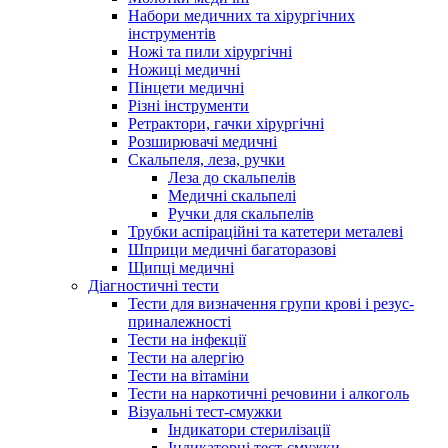
Набори медичних та хірургічних
інструментів
Ножі та пили хірургічні
Ножиці медичні
Пінцети медичні
Різні інструменти
Ретрактори, гачки хірургічні
Розширювачі медичні
Скальпеля, леза, ручки
Леза до скальпелів
Медичні скальпелі
Ручки для скальпелів
Трубки аспіраційні та катетери металеві
Шприци медичні багаторазові
Щипці медичні
Діагностичні тести
Тести для визначення групи крові і резус-
приналежності
Тести на інфекції
Тести на алергію
Тести на вітаміни
Тести на наркотичні речовини і алкоголь
Візуальні тест-смужки
Індикатори стерилізації
Індикаторні тест-смужки