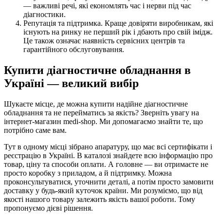
— важливі речі, які економлять час і нерви під час
діагностики.
Репутація та підтримка. Краще довіряти виробникам, які
існують на ринку не перший рік і дбають про свій імідж.
Це також означає наявність сервісних центрів та
гарантійного обслуговування.
Купити діагностичне обладнання в
Україні — великий вибір
Шукаєте місце, де можна купити надійне діагностичне
обладнання та не перейматись за якість? Зверніть увагу на
інтернет-магазин medi-shop. Ми допомагаємо знайти те, що
потрібно саме вам.
Тут в одному місці зібрано апаратуру, що має всі сертифікати і
реєстрацію в Україні. В каталозі знайдете всю інформацію про
товар, ціну та способи оплати. А головне — ви отримаєте не
просто коробку з приладом, а й підтримку. Можна
проконсультуватися, уточнити деталі, а потім просто замовити
доставку у будь-який куточок країни. Ми розуміємо, що від
якості нашого товару залежить якість вашої роботи. Тому
пропонуємо дієві рішення.