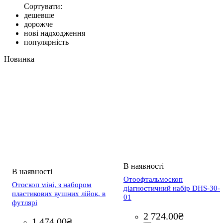
Сортувати:
дешевше
дорожче
нові надходження
популярність
Новинка
Отоофтальмоскоп
Отоскоп міні, з набором
діагностичний набір DHS-30-
пластикових вушних лійок, в
01
футлярі
2 724
.
00
₴
1 474
.
00
₴