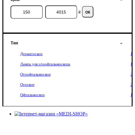
₴
ОК
Тип
Дерматоскоп
1
Лампа для отоофтальмоскопа
1
Отоофтальмоскоп
2
Отоскоп
2
Офтальмоскоп
1