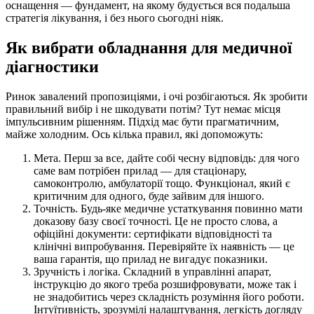
оснащення — фундамент, на якому будується вся подальша
стратегія лікування, і без нього сьогодні ніяк.
Як вибрати обладнання для медичної
діагностики
Ринок завалений пропозиціями, і очі розбігаються. Як зробити
правильний вибір і не шкодувати потім? Тут немає місця
імпульсивним рішенням. Підхід має бути прагматичним,
майже холодним. Ось кілька правил, які допоможуть:
Мета. Перш за все, дайте собі чесну відповідь: для чого
саме вам потрібен прилад — для стаціонару,
самоконтролю, амбулаторії тощо. Функціонал, який є
критичним для одного, буде зайвим для іншого.
Точність. Будь-яке медичне устаткування повинно мати
доказову базу своєї точності. Це не просто слова, а
офіційні документи: сертифікати відповідності та
клінічні випробування. Перевіряйте їх наявність — це
ваша гарантія, що прилад не вигадує показники.
Зручність і логіка. Складний в управлінні апарат,
інструкцію до якого треба розшифровувати, може так і
не знадобитись через складність розуміння його роботи.
Інтуїтивність, зрозумілі налаштування, легкість догляду