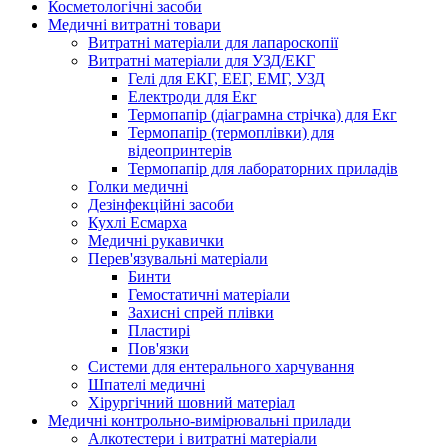
Косметологічні засоби
Медичні витратні товари
Витратні матеріали для лапароскопії
Витратні матеріали для УЗД/ЕКГ
Гелі для ЕКГ, ЕЕГ, ЕМГ, УЗД
Електроди для Екг
Термопапір (діаграмна стрічка) для Екг
Термопапір (термоплівки) для
відеопринтерів
Термопапір для лабораторних приладів
Голки медичні
Дезінфекційні засоби
Кухлі Есмарха
Медичні рукавички
Перев'язувальні матеріали
Бинти
Гемостатичні матеріали
Захисні спрей плівки
Пластирі
Пов'язки
Системи для ентерального харчування
Шпателі медичні
Хірургічний шовний матеріал
Медичні контрольно-вимірювальні прилади
Алкотестери і витратні матеріали