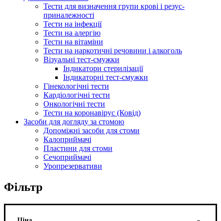
Тести для визначення групи крові і резус-
приналежності
Тести на інфекції
Тести на алергію
Тести на вітаміни
Тести на наркотичні речовини і алкоголь
Візуальні тест-смужки
Індикатори стерилізації
Індикаторні тест-смужки
Гінекологічні тести
Кардіологічні тести
Онкологічні тести
Тести на коронавірус (Ковід)
Засоби для догляду за стомою
Допоміжні засоби для стоми
Калоприймачі
Пластини для стоми
Сечоприймачі
Уропрезервативи
Фільтр
Ціна