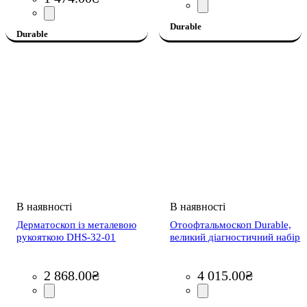
Durable
Durable
Дерматоскоп із металевою
Отоофтальмоскоп Durable,
рукояткою DHS-32-01
великий діагностичний набір
2 868
.
00
₴
4 015
.
00
₴