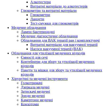
Алкотестери
Витратні матеріали до алкотестерів
Глюкометри та витратні матеріали
Глюкометри
Ланцети
Тест-смужки для глюкометрів
Медичне обладнання
Лампи бактерицидні
Медичне діагностичне обладнання
Обладнання для ВАК терапії ран і комплектуючі
Витратні матеріали для вакуумної терапії
Насоси вакуумної терапії (ВАК)
Обладнання для утилізації медичних відходів
Ємності для сечі
Контейнери для збору та утилізації медичних
відходів
Пакети та мішки для збору та утилізації медичних
відходів
Хірургічні та медичні інструменти
Голкотримачі
Дзеркала медичні
Затискачі медичні
Зонди медичні
Камертони медичні
Конхотоми