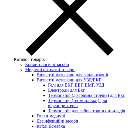
Каталог товарів
Косметологічні засоби
Медичні витратні товари
Витратні матеріали для лапароскопії
Витратні матеріали для УЗД/ЕКГ
Гелі для ЕКГ, ЕЕГ, ЕМГ, УЗД
Електроди для Екг
Термопапір (діаграмна стрічка) для Екг
Термопапір (термоплівки) для
відеопринтерів
Термопапір для лабораторних приладів
Голки медичні
Дезінфекційні засоби
Кухлі Есмарха