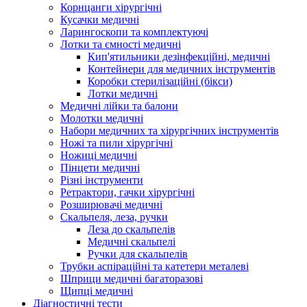
Корнцанги хірургічні
Кусачки медичні
Ларингоскопи та комплектуючі
Лотки та ємності медичні
Кип'ятильники дезінфекційні, медичні
Контейнери для медичних інструментів
Коробки стерилізаційні (бікси)
Лотки медичні
Медичні лійки та балони
Молотки медичні
Набори медичних та хірургічних інструментів
Ножі та пили хірургічні
Ножиці медичні
Пінцети медичні
Різні інструменти
Ретрактори, гачки хірургічні
Розширювачі медичні
Скальпеля, леза, ручки
Леза до скальпелів
Медичні скальпелі
Ручки для скальпелів
Трубки аспіраційні та катетери металеві
Шприци медичні багаторазові
Щипці медичні
Діагностичні тести