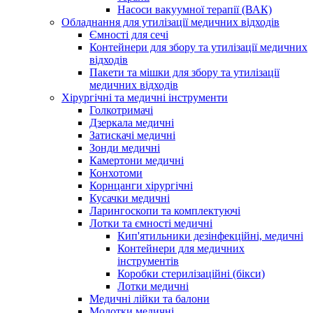
Насоси вакуумної терапії (ВАК)
Обладнання для утилізації медичних відходів
Ємності для сечі
Контейнери для збору та утилізації медичних
відходів
Пакети та мішки для збору та утилізації
медичних відходів
Хірургічні та медичні інструменти
Голкотримачі
Дзеркала медичні
Затискачі медичні
Зонди медичні
Камертони медичні
Конхотоми
Корнцанги хірургічні
Кусачки медичні
Ларингоскопи та комплектуючі
Лотки та ємності медичні
Кип'ятильники дезінфекційні, медичні
Контейнери для медичних
інструментів
Коробки стерилізаційні (бікси)
Лотки медичні
Медичні лійки та балони
Молотки медичні