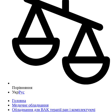
Порівняння
Укр
Рус
Головна
Медичне обладнання
Обладнання для ВАК терапії ран і комплектуючі