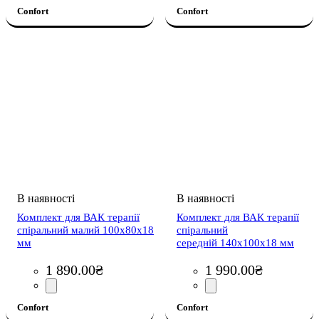
Confort
Confort
Комплект для ВАК тepaпiї
Комплект для ВАК тepaпiї
спiральний малий 100х80х18
спiральний
мм
середній 140х100х18 мм
1 890
.
00
₴
1 990
.
00
₴
Confort
Confort