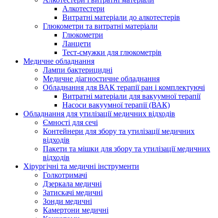
Алкотестери
Витратні матеріали до алкотестерів
Глюкометри та витратні матеріали
Глюкометри
Ланцети
Тест-смужки для глюкометрів
Медичне обладнання
Лампи бактерицидні
Медичне діагностичне обладнання
Обладнання для ВАК терапії ран і комплектуючі
Витратні матеріали для вакуумної терапії
Насоси вакуумної терапії (ВАК)
Обладнання для утилізації медичних відходів
Ємності для сечі
Контейнери для збору та утилізації медичних
відходів
Пакети та мішки для збору та утилізації медичних
відходів
Хірургічні та медичні інструменти
Голкотримачі
Дзеркала медичні
Затискачі медичні
Зонди медичні
Камертони медичні