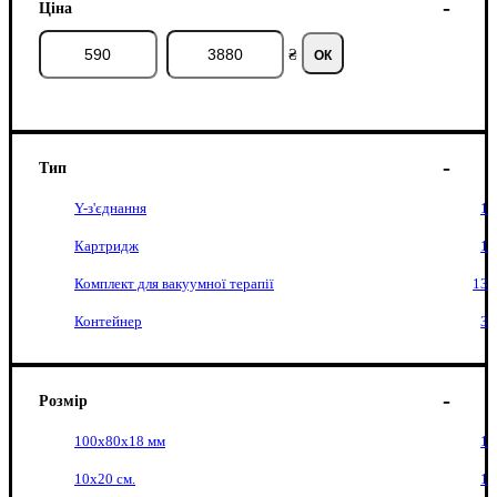
Ціна
₴
ОК
Тип
Y-з'єднання
1
Картридж
1
Комплект для вакуумної терапії
13
Контейнер
3
Розмір
100х80х18 мм
1
10x20 см.
1