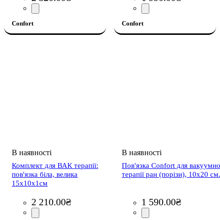
Confort
Confort
Комплект для ВАК терапії:
Пов'язка Confort для вакуумно
пов'язка біла, велика
терапії ран (порізи), 10x20 см
15х10х1см
2 210
.
00
₴
1 590
.
00
₴