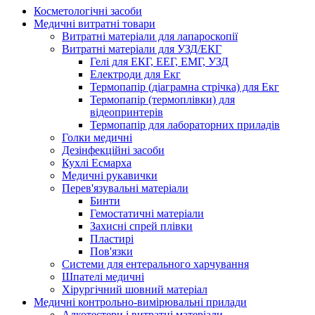
Косметологічні засоби
Медичні витратні товари
Витратні матеріали для лапароскопії
Витратні матеріали для УЗД/ЕКГ
Гелі для ЕКГ, ЕЕГ, ЕМГ, УЗД
Електроди для Екг
Термопапір (діаграмна стрічка) для Екг
Термопапір (термоплівки) для
відеопринтерів
Термопапір для лабораторних приладів
Голки медичні
Дезінфекційні засоби
Кухлі Есмарха
Медичні рукавички
Перев'язувальні матеріали
Бинти
Гемостатичні матеріали
Захисні спрей плівки
Пластирі
Пов'язки
Системи для ентерального харчування
Шпателі медичні
Хірургічний шовний матеріал
Медичні контрольно-вимірювальні прилади
Алкотестери і витратні матеріали