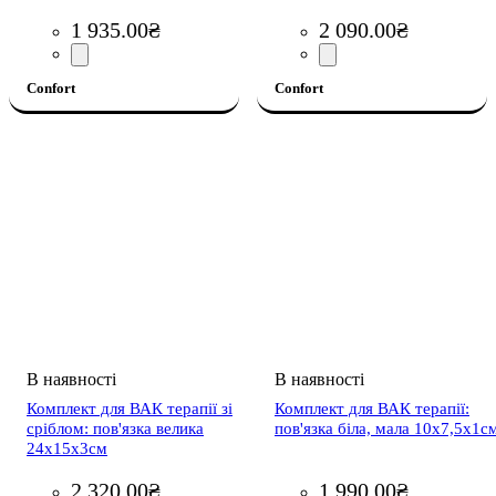
1 935
.
00
₴
2 090
.
00
₴
Confort
Confort
Комплект для ВАК терапії зі
Комплект для ВАК терапії:
сріблом: пов'язка велика
пов'язка біла, мала 10х7,5х1с
24х15х3см
2 320
.
00
₴
1 990
.
00
₴