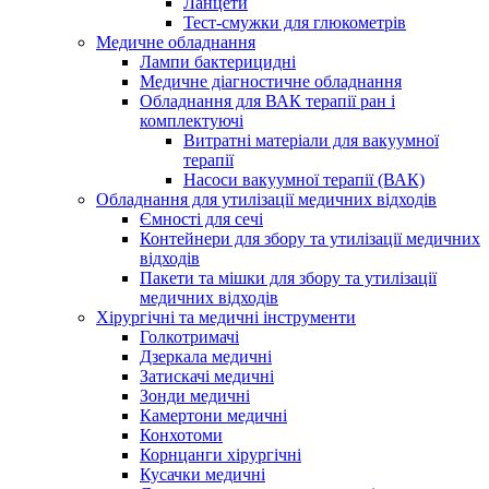
Ланцети
Тест-смужки для глюкометрів
Медичне обладнання
Лампи бактерицидні
Медичне діагностичне обладнання
Обладнання для ВАК терапії ран і
комплектуючі
Витратні матеріали для вакуумної
терапії
Насоси вакуумної терапії (ВАК)
Обладнання для утилізації медичних відходів
Ємності для сечі
Контейнери для збору та утилізації медичних
відходів
Пакети та мішки для збору та утилізації
медичних відходів
Хірургічні та медичні інструменти
Голкотримачі
Дзеркала медичні
Затискачі медичні
Зонди медичні
Камертони медичні
Конхотоми
Корнцанги хірургічні
Кусачки медичні