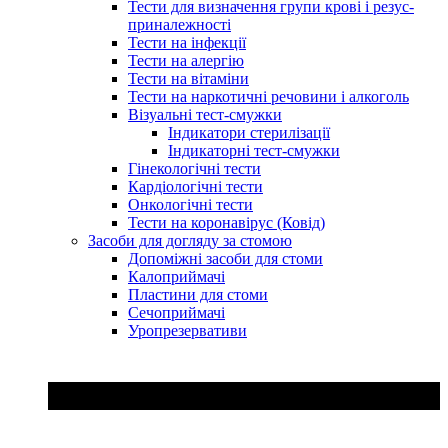
Тести для визначення групи крові і резус-
приналежності
Тести на інфекції
Тести на алергію
Тести на вітаміни
Тести на наркотичні речовини і алкоголь
Візуальні тест-смужки
Індикатори стерилізації
Індикаторні тест-смужки
Гінекологічні тести
Кардіологічні тести
Онкологічні тести
Тести на коронавірус (Ковід)
Засоби для догляду за стомою
Допоміжні засоби для стоми
Калоприймачі
Пластини для стоми
Сечоприймачі
Уропрезервативи