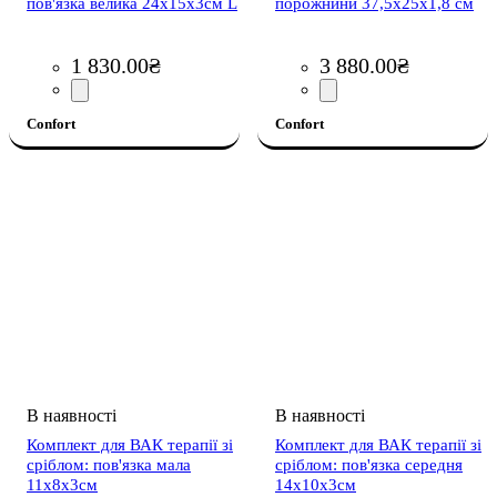
пов'язка велика 24х15х3см L
порожнини 37,5х25х1,8 см
1 830
.
00
₴
3 880
.
00
₴
Confort
Confort
Комплект для ВАК терапії зі
Комплект для ВАК терапії зі
сріблом: пов'язка мала
сріблом: пов'язка середня
11х8х3см
14х10х3см