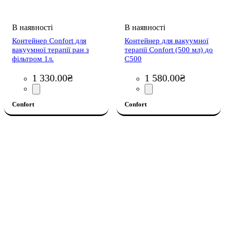
Контейнер Confort для
Контейнер для вакуумної
вакуумної терапії ран з
терапії Confort (500 мл) до
фільтром 1л.
С500
1 330
.
00
₴
1 580
.
00
₴
Confort
Confort