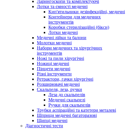
Ларингоскопи та комплектуючі
Лотки та ємності медичні
Кип'ятильники дезінфекційні, медичні
Контейнери для медичних
інструментів
Коробки стерилізаційні (бікси)
Лотки медичні
Медичні лійки та балони
Молотки медичні
Набори медичних та хірургічних
інструментів
Ножі та пили хірургічні
Ножиці медичні
Пінцети медичні
Різні інструменти
Ретрактори, гачки хірургічні
Розширювачі медичні
Скальпеля, леза, ручки
Леза до скальпелів
Медичні скальпелі
Ручки для скальпелів
Трубки аспіраційні та катетери металеві
Шприци медичні багаторазові
Щипці медичні
Діагностичні тести