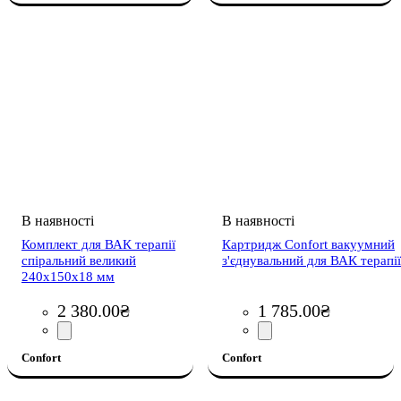
Комплект для ВАК тepaпiї
Картридж Confort вакуумний
спiральний великий
з'єднувальний для ВАК терапії
240х150х18 мм
2 380
.
00
₴
1 785
.
00
₴
Confort
Confort