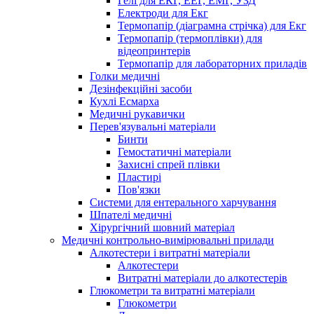
Гелі для ЕКГ, ЕЕГ, ЕМГ, УЗД
Електроди для Екг
Термопапір (діаграмна стрічка) для Екг
Термопапір (термоплівки) для
відеопринтерів
Термопапір для лабораторних приладів
Голки медичні
Дезінфекційні засоби
Кухлі Есмарха
Медичні рукавички
Перев'язувальні матеріали
Бинти
Гемостатичні матеріали
Захисні спрей плівки
Пластирі
Пов'язки
Системи для ентерального харчування
Шпателі медичні
Хірургічний шовний матеріал
Медичні контрольно-вимірювальні прилади
Алкотестери і витратні матеріали
Алкотестери
Витратні матеріали до алкотестерів
Глюкометри та витратні матеріали
Глюкометри