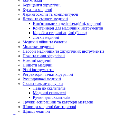
Конхотоми
Корнцанги хірургічні
Кусачки медичні
Ларингоскопи та комплектуючі
Лотки та ємності медичні
Кип'ятильники дезінфекційні, медичні
Контейнери для медичних інструментів
Коробки стерилізаційні (бікси)
Лотки медичні
Медичні лійки та балони
Молотки медичні
Набори медичних та хірургічних інструментів
Ножі та пили хірургічні
Ножиці медичні
Пінцети медичні
Різні інструменти
Ретрактори, гачки хірургічні
Розширювачі медичні
Скальпеля, леза, ручки
Леза до скальпелів
Медичні скальпелі
Ручки для скальпелів
Трубки аспіраційні та катетери металеві
Шприци медичні багаторазові
Щипці медичні