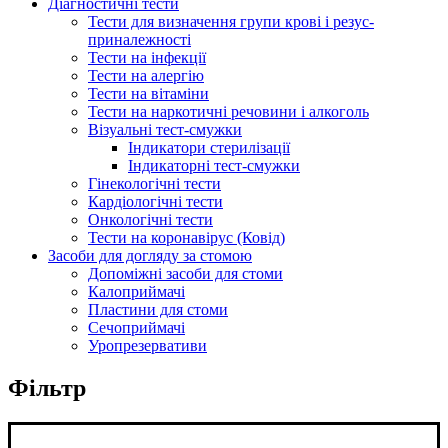
Діагностичні тести
Тести для визначення групи крові і резус-
приналежності
Тести на інфекції
Тести на алергію
Тести на вітаміни
Тести на наркотичні речовини і алкоголь
Візуальні тест-смужки
Індикатори стерилізації
Індикаторні тест-смужки
Гінекологічні тести
Кардіологічні тести
Онкологічні тести
Тести на коронавірус (Ковід)
Засоби для догляду за стомою
Допоміжні засоби для стоми
Калоприймачі
Пластини для стоми
Сечоприймачі
Уропрезервативи
Фільтр