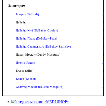
За автором
Більрот (Billroth)
4
ДеБейкі
1
ДеБейкі-Кулі (DeBakey-Cooley)
1
ДеБейкі-Пеана (DeBakey-Pean)
1
ДеБейкі-Сатинського (DeBakey-Satinsky)
1
Денди-Москит (Dandy-Mosquito)
1
Джонс (Jones)
2
Елліса (Allis)
1
Кохер (Kocher)
1
Халстед-Москіт (Halsted-Mosquito)
5