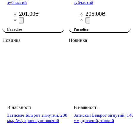
зубчастий
зубчастий
201
.
00
₴
205
.
00
₴
Paradise
Paradise
Новинка
Новинка
Затискач Більрот зігнутий, 200
Затискач Більрот зігнутий, 14
мм, №2, кровозупиняючий
мм, дитячий, тонкий