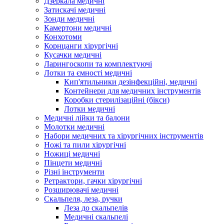
Дзеркала медичні
Затискачі медичні
Зонди медичні
Камертони медичні
Конхотоми
Корнцанги хірургічні
Кусачки медичні
Ларингоскопи та комплектуючі
Лотки та ємності медичні
Кип'ятильники дезінфекційні, медичні
Контейнери для медичних інструментів
Коробки стерилізаційні (бікси)
Лотки медичні
Медичні лійки та балони
Молотки медичні
Набори медичних та хірургічних інструментів
Ножі та пили хірургічні
Ножиці медичні
Пінцети медичні
Різні інструменти
Ретрактори, гачки хірургічні
Розширювачі медичні
Скальпеля, леза, ручки
Леза до скальпелів
Медичні скальпелі