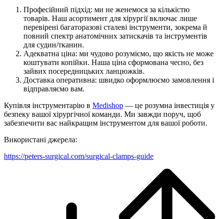
Професійний підхід: ми не женемося за кількістю
товарів. Наш асортимент для хірургії включає лише
перевірені багаторазові сталеві інструменти, зокрема й
повний спектр анатомічних затискачів та інструментів
для судин/тканин.
Адекватна ціна: ми чудово розуміємо, що якість не може
коштувати копійки. Наша ціна сформована чесно, без
зайвих посередницьких ланцюжків.
Доставка оперативна: швидко оформлюємо замовлення і
відправляємо вам.
Купівля інструментарію в
Medishop
— це розумна інвестиція у
безпеку вашої хірургічної команди. Ми завжди поруч, щоб
забезпечити вас найкращим інструментом для вашої роботи.
Використані джерела:
https://peters-surgical.com/surgical-clamps-guide