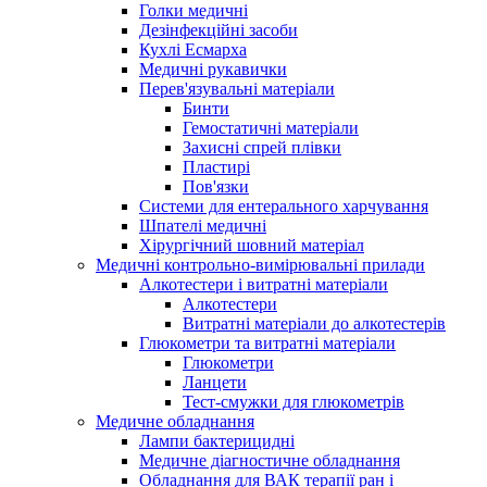
Голки медичні
Дезінфекційні засоби
Кухлі Есмарха
Медичні рукавички
Перев'язувальні матеріали
Бинти
Гемостатичні матеріали
Захисні спрей плівки
Пластирі
Пов'язки
Системи для ентерального харчування
Шпателі медичні
Хірургічний шовний матеріал
Медичні контрольно-вимірювальні прилади
Алкотестери і витратні матеріали
Алкотестери
Витратні матеріали до алкотестерів
Глюкометри та витратні матеріали
Глюкометри
Ланцети
Тест-смужки для глюкометрів
Медичне обладнання
Лампи бактерицидні
Медичне діагностичне обладнання
Обладнання для ВАК терапії ран і