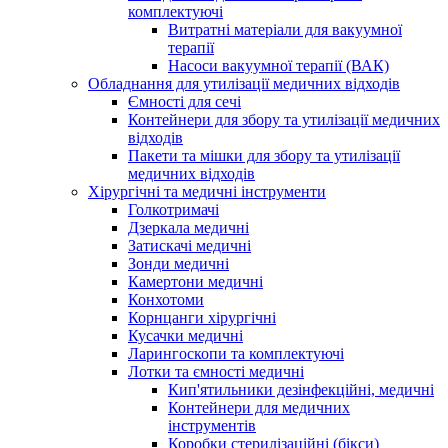
комплектуючі
Витратні матеріали для вакуумної
терапії
Насоси вакуумної терапії (ВАК)
Обладнання для утилізації медичних відходів
Ємності для сечі
Контейнери для збору та утилізації медичних
відходів
Пакети та мішки для збору та утилізації
медичних відходів
Хірургічні та медичні інструменти
Голкотримачі
Дзеркала медичні
Затискачі медичні
Зонди медичні
Камертони медичні
Конхотоми
Корнцанги хірургічні
Кусачки медичні
Ларингоскопи та комплектуючі
Лотки та ємності медичні
Кип'ятильники дезінфекційні, медичні
Контейнери для медичних
інструментів
Коробки стерилізаційні (бікси)