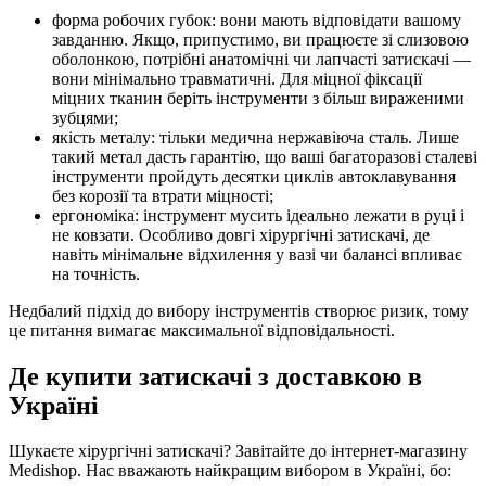
форма робочих губок: вони мають відповідати вашому
завданню. Якщо, припустимо, ви працюєте зі слизовою
оболонкою, потрібні анатомічні чи лапчасті затискачі —
вони мінімально травматичні. Для міцної фіксації
міцних тканин беріть інструменти з більш вираженими
зубцями;
якість металу: тільки медична нержавіюча сталь. Лише
такий метал дасть гарантію, що ваші багаторазові сталеві
інструменти пройдуть десятки циклів автоклавування
без корозії та втрати міцності;
ергономіка: інструмент мусить ідеально лежати в руці і
не ковзати. Особливо довгі хірургічні затискачі, де
навіть мінімальне відхилення у вазі чи балансі впливає
на точність.
Недбалий підхід до вибору інструментів створює ризик, тому
це питання вимагає максимальної відповідальності.
Де купити затискачі з доставкою в
Україні
Шукаєте хірургічні затискачі? Завітайте до інтернет-магазину
Medishop. Нас вважають найкращим вибором в Україні, бо: