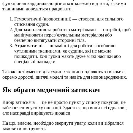
функціонал кардинально різняться залежно від того, з якими
тканинами доведеться працювати.
Гемостатичні (кровоспинні) — створені для сильного
стискання судин.
Для захоплення та роботи з матеріалами — потрібні, щоб
маніпулювати перев'язувальним матеріалом або
безпечно витягувати сторонні тіла.
Атравматичні — незамінні для роботи з особливо
чутливими тканинами, як судини, які не можна
пошкодити. Їхні губки мають дуже м'які насічки або
спеціальні накладки.
Також інструменти для судин / тканин поділяють за віком: є
окремо дорослі, дитячі моделі та навіть для новонароджених.
Як обрати медичний затискач
Вибір затискача — це не просто пункт у списку покупок, це
забезпечення успіху операції. Здається, що вони всі однакові,
але насправді вирішують нюанси.
На що, власне, необхідно звернути увагу, коли ви зібралися
замовити інструмент: