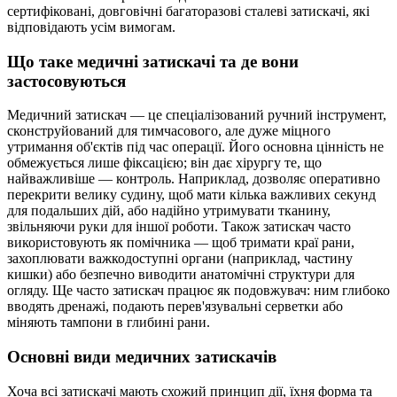
сертифіковані, довговічні багаторазові сталеві затискачі, які
відповідають усім вимогам.
Що таке медичні затискачі та де вони
застосовуються
Медичний затискач — це спеціалізований ручний інструмент,
сконструйований для тимчасового, але дуже міцного
утримання об'єктів під час операції. Його основна цінність не
обмежується лише фіксацією; він дає хірургу те, що
найважливіше — контроль. Наприклад, дозволяє оперативно
перекрити велику судину, щоб мати кілька важливих секунд
для подальших дій, або надійно утримувати тканину,
звільняючи руки для іншої роботи. Також затискач часто
використовують як помічника — щоб тримати краї рани,
захоплювати важкодоступні органи (наприклад, частину
кишки) або безпечно виводити анатомічні структури для
огляду. Ще часто затискач працює як подовжувач: ним глибоко
вводять дренажі, подають перев'язувальні серветки або
міняють тампони в глибині рани.
Основні види медичних затискачів
Хоча всі затискачі мають схожий принцип дії, їхня форма та