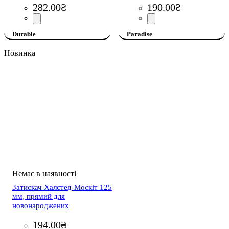
282
.
00
₴
190
.
00
₴
Durable
Paradise
Новинка
Затискач Халстед-Москіт 125
мм, прямий для
новонароджених
194
.
00
₴