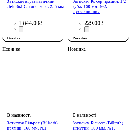
Затискач атравматичний
Затискач Кохер прямий, 1/2
ДеБейкі-Сатинського, 235 мм
зуба, 160 мм, №2,
кровоспинний
1 844
.
00
₴
229
.
00
₴
Durable
Paradise
Новинка
Новинка
Затискач Більрот (Billroth)
Затискач Більрот (Billroth)
прямий, 160 мм, №1,
зігнутий, 160 мм, №1,