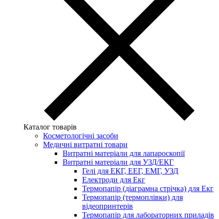
Каталог товарів
Косметологічні засоби
Медичні витратні товари
Витратні матеріали для лапароскопії
Витратні матеріали для УЗД/ЕКГ
Гелі для ЕКГ, ЕЕГ, ЕМГ, УЗД
Електроди для Екг
Термопапір (діаграмна стрічка) для Екг
Термопапір (термоплівки) для
відеопринтерів
Термопапір для лабораторних приладів