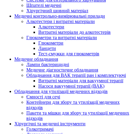
Шпателі медичні
Хірургічний шовний матеріал
Медичні контрольно-вимірювальні прилади
Алкотестери і витратні матеріали
Алкотестери
Витратні матеріали до алкотестерів
Глюкометри та витратні матеріали
Глюкометри
Ланцети
Тест-смужки для глюкометрів
Медичне обладнання
Лампи бактерицидні
Медичне діагностичне обладнання
Обладнання для ВАК терапії ран і комплектуючі
Витратні матеріали для вакуумної терапії
Насоси вакуумної терапії (ВАК)
Обладнання для утилізації медичних відходів
Ємності для сечі
Контейнери для збору та утилізації медичних
відходів
Пакети та мішки для збору та утилізації медичних
відходів
Хірургічні та медичні інструменти
Голкотримачі