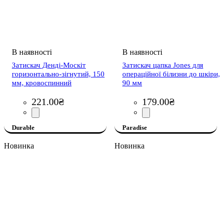
Затискач Денді-Москіт
Затискач цапка Jones для
горизонтально-зігнутий, 150
операційної білизни до шкіри,
мм, кровоспинний
90 мм
221
.
00
₴
179
.
00
₴
Durable
Paradise
Новинка
Новинка