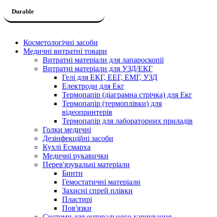
Durable
Косметологічні засоби
Медичні витратні товари
Витратні матеріали для лапароскопії
Витратні матеріали для УЗД/ЕКГ
Гелі для ЕКГ, ЕЕГ, ЕМГ, УЗД
Електроди для Екг
Термопапір (діаграмна стрічка) для Екг
Термопапір (термоплівки) для
відеопринтерів
Термопапір для лабораторних приладів
Голки медичні
Дезінфекційні засоби
Кухлі Есмарха
Медичні рукавички
Перев'язувальні матеріали
Бинти
Гемостатичні матеріали
Захисні спрей плівки
Пластирі
Пов'язки
Системи для ентерального харчування