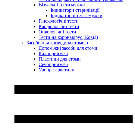
Візуальні тест-смужки
Індикатори стерилізації
Індикаторні тест-смужки
Гінекологічні тести
Кардіологічні тести
Онкологічні тести
Тести на коронавірус (Ковід)
Засоби для догляду за стомою
Допоміжні засоби для стоми
Калоприймачі
Пластини для стоми
Сечоприймачі
Уропрезервативи