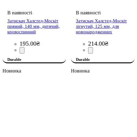
Затискач Халстед-Москіт
Затискач Халстед-Москіт
прямий, 140 мм, дитячий,
зігнутий, 125 мм, для
кровоспинний
новонародженних
195
.
00
₴
214
.
00
₴
Durable
Durable
Новинка
Новинка