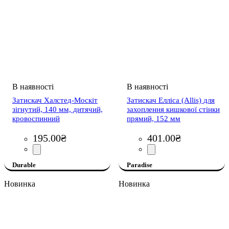
Затискач Халстед-Москіт
Затискач Елліса (Allis) для
зігнутий, 140 мм, дитячий,
захоплення кишкової стінки
кровоспинний
прямий, 152 мм
195
.
00
₴
401
.
00
₴
Durable
Paradise
Новинка
Новинка