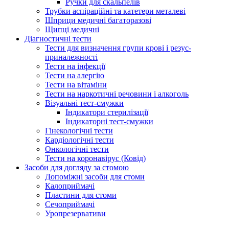
Ручки для скальпелів
Трубки аспіраційні та катетери металеві
Шприци медичні багаторазові
Щипці медичні
Діагностичні тести
Тести для визначення групи крові і резус-
приналежності
Тести на інфекції
Тести на алергію
Тести на вітаміни
Тести на наркотичні речовини і алкоголь
Візуальні тест-смужки
Індикатори стерилізації
Індикаторні тест-смужки
Гінекологічні тести
Кардіологічні тести
Онкологічні тести
Тести на коронавірус (Ковід)
Засоби для догляду за стомою
Допоміжні засоби для стоми
Калоприймачі
Пластини для стоми
Сечоприймачі
Уропрезервативи