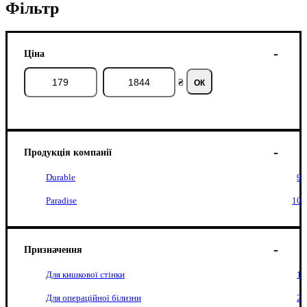
Фільтр
Ціна
₴
ОК
Продукція компанії
Durable
9
Paradise
10
Призначення
Для кишкової стінки
1
Для операційної білизни
2