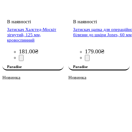
Затискач Халстед-Москіт
Затискач цапка для операційн
зігнутий, 125 мм,
білизни до шкіри Jones, 60 мм
кровоспинний
181
.
00
₴
179
.
00
₴
Paradise
Paradise
Новинка
Новинка