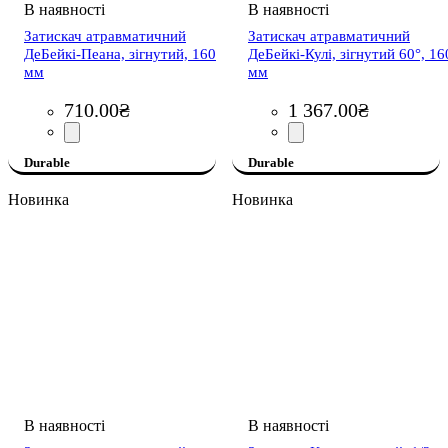
Затискач атравматичний
Затискач атравматичний
ДеБейкі-Пеана, зігнутий, 160
ДеБейкі-Кулі, зігнутий 60°, 16
мм
мм
710
.
00
₴
1 367
.
00
₴
Durable
Durable
Новинка
Новинка