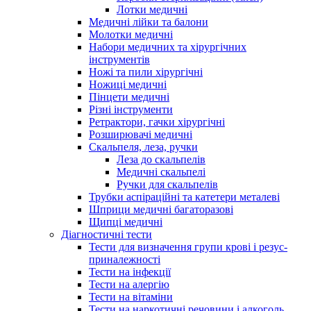
Лотки медичні
Медичні лійки та балони
Молотки медичні
Набори медичних та хірургічних
інструментів
Ножі та пили хірургічні
Ножиці медичні
Пінцети медичні
Різні інструменти
Ретрактори, гачки хірургічні
Розширювачі медичні
Скальпеля, леза, ручки
Леза до скальпелів
Медичні скальпелі
Ручки для скальпелів
Трубки аспіраційні та катетери металеві
Шприци медичні багаторазові
Щипці медичні
Діагностичні тести
Тести для визначення групи крові і резус-
приналежності
Тести на інфекції
Тести на алергію
Тести на вітаміни
Тести на наркотичні речовини і алкоголь