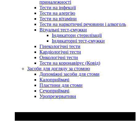
приналежності
Тести на інфекції
Тести на алергію
Тести на вітаміни
Тести на наркотичні речовини і алкоголь
Візуальні тест-смужки
Індикатори стерилізації
Індикаторні тест-смужки
Гінекологічні тести
Кардіологічні тести
Онкологічні тести
Тести на коронавірус (Ковід)
Засоби для догляду за стомою
Допоміжні засоби для стоми
Калоприймачі
Пластини для стоми
Сечоприймачі
Уропрезервативи