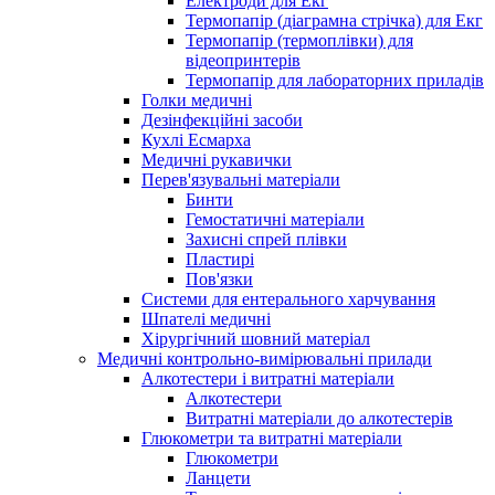
Електроди для Екг
Термопапір (діаграмна стрічка) для Екг
Термопапір (термоплівки) для
відеопринтерів
Термопапір для лабораторних приладів
Голки медичні
Дезінфекційні засоби
Кухлі Есмарха
Медичні рукавички
Перев'язувальні матеріали
Бинти
Гемостатичні матеріали
Захисні спрей плівки
Пластирі
Пов'язки
Системи для ентерального харчування
Шпателі медичні
Хірургічний шовний матеріал
Медичні контрольно-вимірювальні прилади
Алкотестери і витратні матеріали
Алкотестери
Витратні матеріали до алкотестерів
Глюкометри та витратні матеріали
Глюкометри
Ланцети