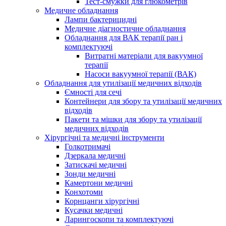
Тест-смужки для глюкометрів
Медичне обладнання
Лампи бактерицидні
Медичне діагностичне обладнання
Обладнання для ВАК терапії ран і
комплектуючі
Витратні матеріали для вакуумної
терапії
Насоси вакуумної терапії (ВАК)
Обладнання для утилізації медичних відходів
Ємності для сечі
Контейнери для збору та утилізації медичних
відходів
Пакети та мішки для збору та утилізації
медичних відходів
Хірургічні та медичні інструменти
Голкотримачі
Дзеркала медичні
Затискачі медичні
Зонди медичні
Камертони медичні
Конхотоми
Корнцанги хірургічні
Кусачки медичні
Ларингоскопи та комплектуючі