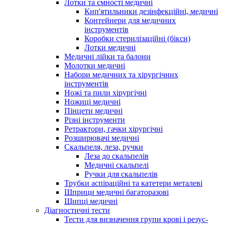
Лотки та ємності медичні
Кип'ятильники дезінфекційні, медичні
Контейнери для медичних
інструментів
Коробки стерилізаційні (бікси)
Лотки медичні
Медичні лійки та балони
Молотки медичні
Набори медичних та хірургічних
інструментів
Ножі та пили хірургічні
Ножиці медичні
Пінцети медичні
Різні інструменти
Ретрактори, гачки хірургічні
Розширювачі медичні
Скальпеля, леза, ручки
Леза до скальпелів
Медичні скальпелі
Ручки для скальпелів
Трубки аспіраційні та катетери металеві
Шприци медичні багаторазові
Щипці медичні
Діагностичні тести
Тести для визначення групи крові і резус-