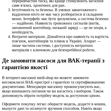
переривчастий тиск), які краще стимулюють загоєння
саме в'ялих, хронічних для ран.
Інтуїтивність та безпека. В умовах завантаженого
відділення ніхто не має часу розбиратися зі складним
меню. Інтерфейс має бути зрозумілим, а система безпеки
— надійною. Наявність тривожних сигналів (витік,
заповнений контейнер, низький заряд) — це не опція, а
необхідність.
Витратні матеріали. Дізнайтеся про наявність та вартість
пов'язок, контейнерів та плівок в Україні. Апарат —
лише частина системи, і доступність витратних
матеріалів є ключовою для безперебійної роботи.
Де замовити насоси для ВАК-терапії з
гарантією якості
В інтернет-магазині medi-shop ви можете замовити
висококласні ВАК-пристрої з гарантією та сертифікованими
документами. Менеджери магазину проконсультують вас,
якщо виникають питання чи ви вагаєтесь з вибором. Також
допоможуть обрати потрібну модель за доступною ціною.
Оформити покупку легко: обираєте модель, додаєте в кошик,
вказуєте дані та оплачуєте зручним способом. Навіть якщо