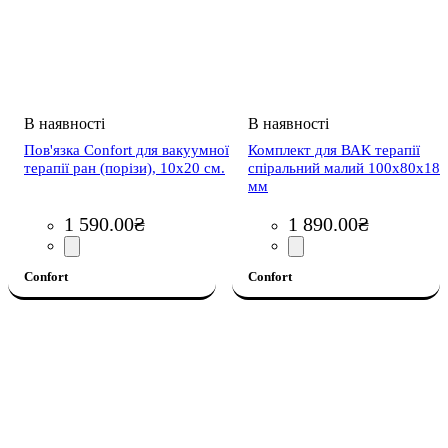
Пов'язка Confort для вакуумної
Комплект для ВАК тepaпiї
терапії ран (порізи), 10x20 см.
спiральний малий 100х80х18
мм
1 590
.
00
₴
1 890
.
00
₴
Confort
Confort