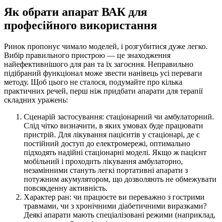
Як обрати апарат ВАК для
професійного використання
Ринок пропонує чимало моделей, і розгубитися дуже легко.
Вибір правильного пристрою — це знаходження
найефективнішого для ран та їх загоєння. Неправильно
підібраний функціонал може звести нанівець усі переваги
методу. Щоб цього не сталося, подумайте про кілька
практичних речей, перш ніж придбати апарати для терапії
складних уражень:
Сценарій застосування: стаціонарний чи амбулаторний.
Слід чітко визначити, в яких умовах буде працювати
пристрій. Для лікування пацієнтів у стаціонарі, де є
постійний доступ до електромережі, оптимально
підходять надійні стаціонарні моделі. Якщо ж пацієнт
мобільний і проходить лікування амбулаторно,
незамінними стануть легкі портативні апарати з
потужним акумулятором, що дозволяють не обмежувати
повсякденну активність.
Характер ран: чи працюєте ви переважно з гострими
травмами, чи з хронічними діабетичними виразками?
Деякі апарати мають спеціалізовані режими (наприклад,