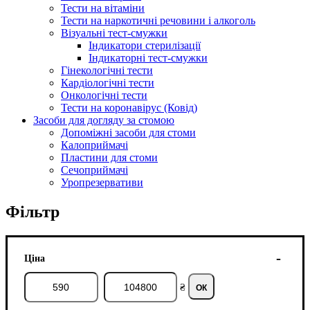
Тести на вітаміни
Тести на наркотичні речовини і алкоголь
Візуальні тест-смужки
Індикатори стерилізації
Індикаторні тест-смужки
Гінекологічні тести
Кардіологічні тести
Онкологічні тести
Тести на коронавірус (Ковід)
Засоби для догляду за стомою
Допоміжні засоби для стоми
Калоприймачі
Пластини для стоми
Сечоприймачі
Уропрезервативи
Фільтр
Ціна
₴
ОК