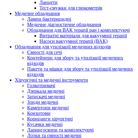
Ланцети
Тест-смужки для глюкометрів
Медичне обладнання
Лампи бактерицидні
Медичне діагностичне обладнання
Обладнання для ВАК терапії ран і комплектуючі
Витратні матеріали для вакуумної терапії
Насоси вакуумної терапії (ВАК)
Обладнання для утилізації медичних відходів
Ємності для сечі
Контейнери для збору та утилізації медичних
відходів
Пакети та мішки для збору та утилізації медичних
відходів
Хірургічні та медичні інструменти
Голкотримачі
Дзеркала медичні
Затискачі медичні
Зонди медичні
Камертони медичні
Конхотоми
Корнцанги хірургічні
Кусачки медичні
Ларингоскопи та комплектуючі
Лотки та ємності медичні