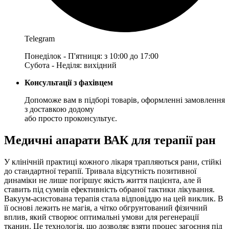
Telegram
Понеділок - П'ятниця: з 10:00 до 17:00
Субота - Неділя: вихідний
Консультації з фахівцем
Допоможе вам в підборі товарів, оформленні замовлення
з доставкою додому
або просто проконсультує.
Медичні апарати ВАК для терапії ран
У клінічній практиці кожного лікаря трапляються рани, стійкі
до стандартної терапії. Тривала відсутність позитивної
динаміки не лише погіршує якість життя пацієнта, але й
ставить під сумнів ефективність обраної тактики лікування.
Вакуум-асистована терапія стала відповіддю на цей виклик. В
її основі лежить не магія, а чітко обгрунтований фізичний
вплив, який створює оптимальні умови для регенерації
тканин. Це технологія, що дозволяє взяти процес загоєння під