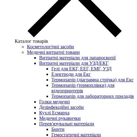
Каталог товарів
Косметологічні засоби
Медичні витратні товари
Витратні матеріали для лапароскопії
Витратні матеріали для УЗД/ЕКГ
Гелі для ЕКГ, ЕЕГ, ЕМГ, УЗД
Електроди для Екг
Термопапір (діаграмна стрічка) для Екг
Термопапір (термоплівки) для
відеопринтерів
Термопапір для лабораторних приладів
Голки медичні
Дезінфекційні засоби
Кухлі Есмарха
Медичні рукавички
Перев'язувальні матеріали
Бинти
Гемостатичні матеріали