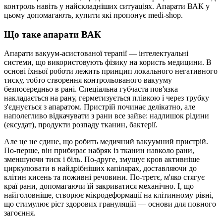
контроль навіть у найскладніших ситуаціях. Апарати ВАК у
цьому допомагають, купити які пропонує medi-shop.
Що таке апарати ВАК
Апарати вакуум-асистованої терапії — інтелектуальні
системи, що використовують фізику на користь медицини. В
основі їхньої роботи лежить принцип локального негативного
тиску, тобто створення контрольованого вакууму
безпосередньо в рані. Спеціальна губчаста пов'язка
накладається на рану, герметизується плівкою і через трубку
з'єднується з апаратом. Пристрій починає делікатно, але
наполегливо відкачувати з рани все зайве: надлишок рідини
(ексудат), продукти розпаду тканин, бактерії.
Але це не єдине, що робить медичний вакуумний пристрій.
По-перше, він прибирає набряк із тканин навколо рани,
зменшуючи тиск і біль. По-друге, змушує кров активніше
циркулювати в найдрібніших капілярах, доставляючи до
клітин кисень та поживні речовини. По-третє, м'яко стягує
краї рани, допомагаючи їй закриватися механічно. І, що
найголовніше, створює мікродеформації на клітинному рівні,
що стимулює ріст здорових грануляцій — основи для повного
загоєння.