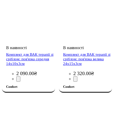
Комплект для ВАК терапії зі
Комплект для ВАК терапії зі
сріблом: пов'язка середня
сріблом: пов'язка велика
14х10х3см
24х15х3см
2 090
.
00
₴
2 320
.
00
₴
Confort
Confort