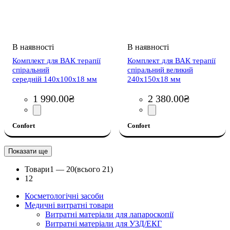
Комплект для ВАК тepaпiї
Комплект для ВАК тepaпiї
спiральний
спiральний великий
середній 140х100х18 мм
240х150х18 мм
1 990
.
00
₴
2 380
.
00
₴
Confort
Confort
Показати ще
Товари
1 —
20
(всього 21)
1
2
Косметологічні засоби
Медичні витратні товари
Витратні матеріали для лапароскопії
Витратні матеріали для УЗД/ЕКГ