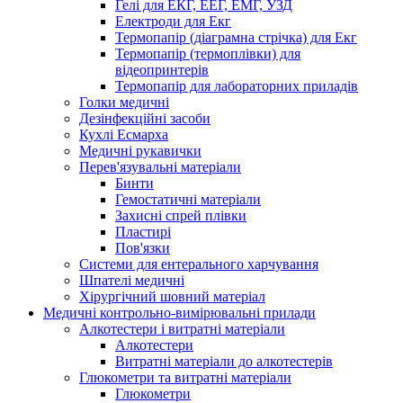
Гелі для ЕКГ, ЕЕГ, ЕМГ, УЗД
Електроди для Екг
Термопапір (діаграмна стрічка) для Екг
Термопапір (термоплівки) для
відеопринтерів
Термопапір для лабораторних приладів
Голки медичні
Дезінфекційні засоби
Кухлі Есмарха
Медичні рукавички
Перев'язувальні матеріали
Бинти
Гемостатичні матеріали
Захисні спрей плівки
Пластирі
Пов'язки
Системи для ентерального харчування
Шпателі медичні
Хірургічний шовний матеріал
Медичні контрольно-вимірювальні прилади
Алкотестери і витратні матеріали
Алкотестери
Витратні матеріали до алкотестерів
Глюкометри та витратні матеріали
Глюкометри