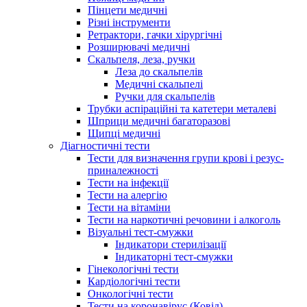
Пінцети медичні
Різні інструменти
Ретрактори, гачки хірургічні
Розширювачі медичні
Скальпеля, леза, ручки
Леза до скальпелів
Медичні скальпелі
Ручки для скальпелів
Трубки аспіраційні та катетери металеві
Шприци медичні багаторазові
Щипці медичні
Діагностичні тести
Тести для визначення групи крові і резус-
приналежності
Тести на інфекції
Тести на алергію
Тести на вітаміни
Тести на наркотичні речовини і алкоголь
Візуальні тест-смужки
Індикатори стерилізації
Індикаторні тест-смужки
Гінекологічні тести
Кардіологічні тести
Онкологічні тести
Тести на коронавірус (Ковід)