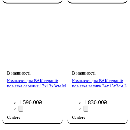
Комплект для ВАК терапії:
Комплект для ВАК терапії:
пов'язка середня 17х13х3см M
пов'язка велика 24х15х3см L
1 590
.
00
₴
1 830
.
00
₴
Confort
Confort