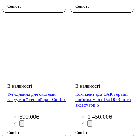
Confort
Confort
Y-з'єднання для системи
Комплект для ВАК терапії:
вакуумної терапії ран Confort
пов'язка мала 15х10х3см та
аксесуари S
590
.
00
₴
1 450
.
00
₴
Confort
Confort