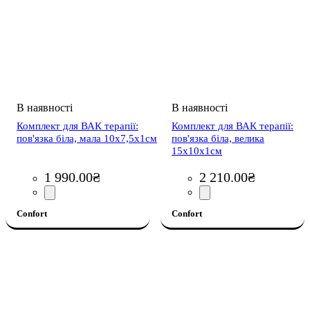
Комплект для ВАК терапії:
Комплект для ВАК терапії:
пов'язка біла, мала 10х7,5х1см
пов'язка біла, велика
15х10х1см
1 990
.
00
₴
2 210
.
00
₴
Confort
Confort