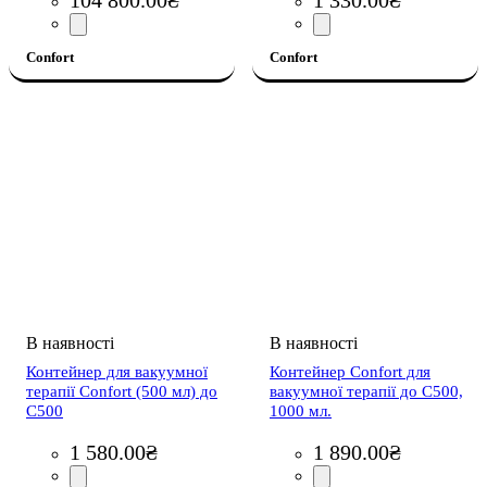
104 800
.
00
₴
1 330
.
00
₴
Confort
Confort
Контейнер для вакуумної
Контейнер Confort для
терапії Confort (500 мл) до
вакуумної терапії до С500,
С500
1000 мл.
1 580
.
00
₴
1 890
.
00
₴