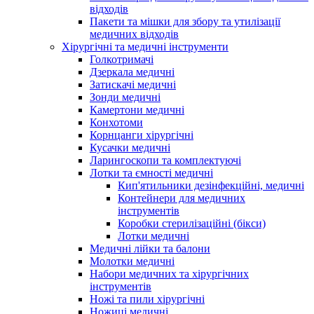
відходів
Пакети та мішки для збору та утилізації
медичних відходів
Хірургічні та медичні інструменти
Голкотримачі
Дзеркала медичні
Затискачі медичні
Зонди медичні
Камертони медичні
Конхотоми
Корнцанги хірургічні
Кусачки медичні
Ларингоскопи та комплектуючі
Лотки та ємності медичні
Кип'ятильники дезінфекційні, медичні
Контейнери для медичних
інструментів
Коробки стерилізаційні (бікси)
Лотки медичні
Медичні лійки та балони
Молотки медичні
Набори медичних та хірургічних
інструментів
Ножі та пили хірургічні
Ножиці медичні