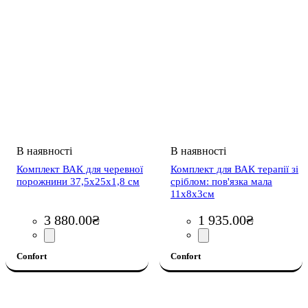
Комплект ВАК для черевної
Комплект для ВАК терапії зі
порожнини 37,5х25х1,8 см
сріблом: пов'язка мала
11х8х3см
3 880
.
00
₴
1 935
.
00
₴
Confort
Confort