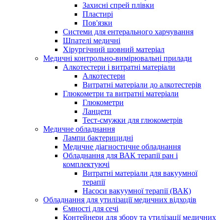
Захисні спрей плівки
Пластирі
Пов'язки
Системи для ентерального харчування
Шпателі медичні
Хірургічний шовний матеріал
Медичні контрольно-вимірювальні прилади
Алкотестери і витратні матеріали
Алкотестери
Витратні матеріали до алкотестерів
Глюкометри та витратні матеріали
Глюкометри
Ланцети
Тест-смужки для глюкометрів
Медичне обладнання
Лампи бактерицидні
Медичне діагностичне обладнання
Обладнання для ВАК терапії ран і
комплектуючі
Витратні матеріали для вакуумної
терапії
Насоси вакуумної терапії (ВАК)
Обладнання для утилізації медичних відходів
Ємності для сечі
Контейнери для збору та утилізації медичних