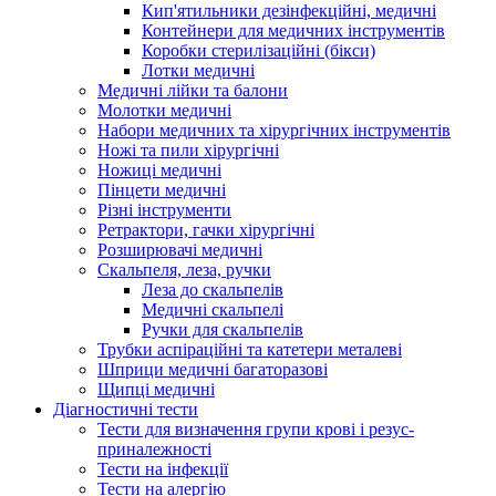
Кип'ятильники дезінфекційні, медичні
Контейнери для медичних інструментів
Коробки стерилізаційні (бікси)
Лотки медичні
Медичні лійки та балони
Молотки медичні
Набори медичних та хірургічних інструментів
Ножі та пили хірургічні
Ножиці медичні
Пінцети медичні
Різні інструменти
Ретрактори, гачки хірургічні
Розширювачі медичні
Скальпеля, леза, ручки
Леза до скальпелів
Медичні скальпелі
Ручки для скальпелів
Трубки аспіраційні та катетери металеві
Шприци медичні багаторазові
Щипці медичні
Діагностичні тести
Тести для визначення групи крові і резус-
приналежності
Тести на інфекції
Тести на алергію