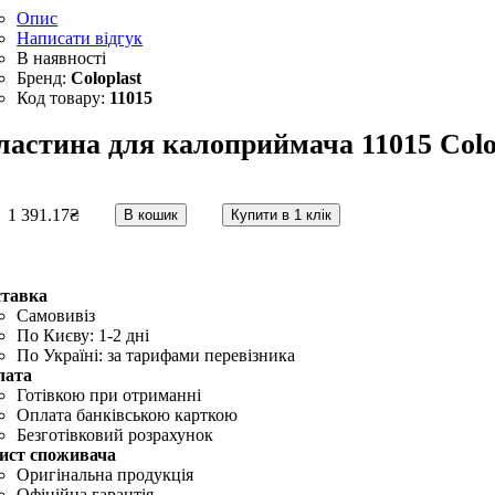
Опис
Написати відгук
Coloplast
11015
ластина для калоприймача 11015 Colop
1 391
.
17
₴
В кошик
Купити в 1 клік
ставка
Самовивіз
По Києву: 1-2 дні
По Україні: за тарифами перевізника
лата
Готівкою при отриманні
Оплата банківською карткою
Безготівковий розрахунок
ист споживача
Оригінальна продукція
Офіційна гарантія