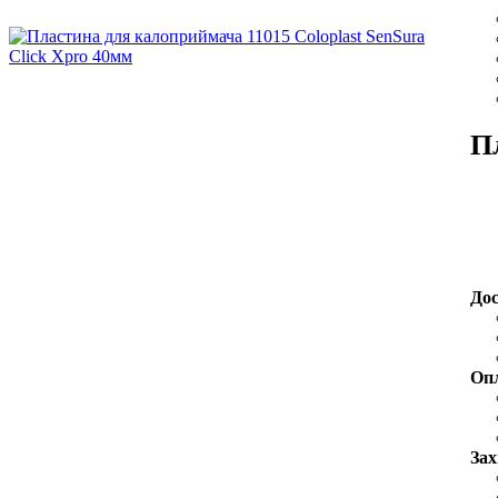
П
До
Оп
Зах