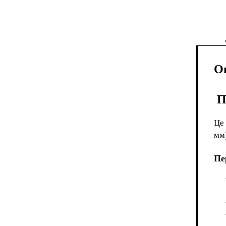
О
П
Це 
мм)
Пе