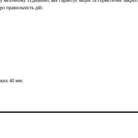
у мехічному з'єднанню, яке гарантує міцне та герметичне закріп
ро правильність дій;
яких 40 мм;