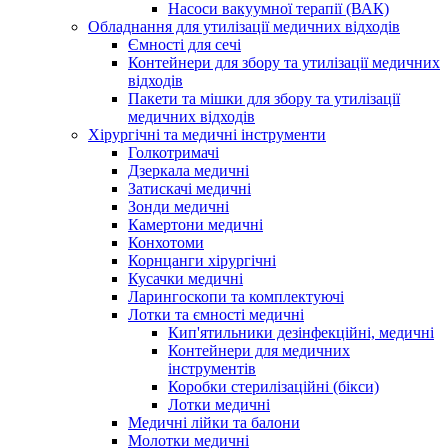
Насоси вакуумної терапії (ВАК)
Обладнання для утилізації медичних відходів
Ємності для сечі
Контейнери для збору та утилізації медичних
відходів
Пакети та мішки для збору та утилізації
медичних відходів
Хірургічні та медичні інструменти
Голкотримачі
Дзеркала медичні
Затискачі медичні
Зонди медичні
Камертони медичні
Конхотоми
Корнцанги хірургічні
Кусачки медичні
Ларингоскопи та комплектуючі
Лотки та ємності медичні
Кип'ятильники дезінфекційні, медичні
Контейнери для медичних
інструментів
Коробки стерилізаційні (бікси)
Лотки медичні
Медичні лійки та балони
Молотки медичні