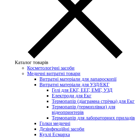
Каталог товарів
Косметологічні засоби
Медичні витратні товари
Витратні матеріали для лапароскопії
Витратні матеріали для УЗД/ЕКГ
Гелі для ЕКГ, ЕЕГ, ЕМГ, УЗД
Електроди для Екг
Термопапір (діаграмна стрічка) для Екг
Термопапір (термоплівки) для
відеопринтерів
Термопапір для лабораторних приладів
Голки медичні
Дезінфекційні засоби
Кухлі Есмарха