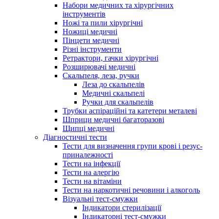
Набори медичних та хірургічних
інструментів
Ножі та пили хірургічні
Ножиці медичні
Пінцети медичні
Різні інструменти
Ретрактори, гачки хірургічні
Розширювачі медичні
Скальпеля, леза, ручки
Леза до скальпелів
Медичні скальпелі
Ручки для скальпелів
Трубки аспіраційні та катетери металеві
Шприци медичні багаторазові
Щипці медичні
Діагностичні тести
Тести для визначення групи крові і резус-
приналежності
Тести на інфекції
Тести на алергію
Тести на вітаміни
Тести на наркотичні речовини і алкоголь
Візуальні тест-смужки
Індикатори стерилізації
Індикаторні тест-смужки