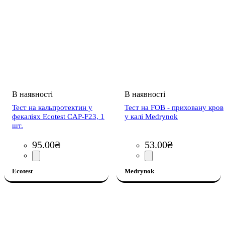
Тест на кальпротектин у
Тест на FOB - приховану кров
фекаліях Ecotest CAP-F23, 1
у калі Medrynok
шт.
95
.
00
₴
53
.
00
₴
Ecotest
Medrynok