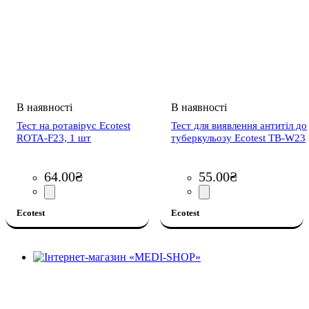
Тест на ротавірус Ecotest
Тест для виявлення антитіл до
ROTA-F23, 1 шт
туберкульозу Ecotest TB-W23
64
.
00
₴
55
.
00
₴
Ecotest
Ecotest