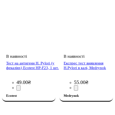
Тест на антигени H. Pylori (у
Експрес тест виявлення
фекаліях) Ecotest HP-F23, 1 шт.
H.Pylori в калі, Medrynok
49
.
00
₴
55
.
00
₴
Ecotest
Medrynok