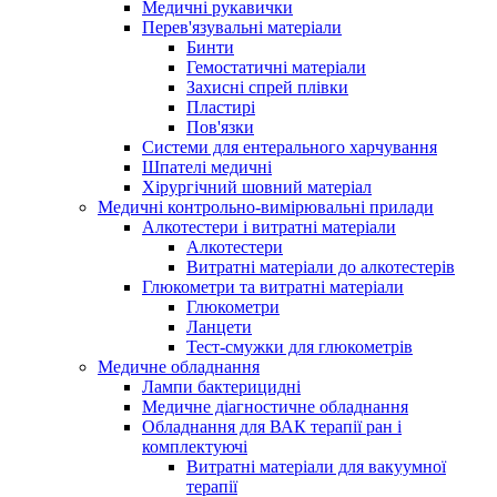
Медичні рукавички
Перев'язувальні матеріали
Бинти
Гемостатичні матеріали
Захисні спрей плівки
Пластирі
Пов'язки
Системи для ентерального харчування
Шпателі медичні
Хірургічний шовний матеріал
Медичні контрольно-вимірювальні прилади
Алкотестери і витратні матеріали
Алкотестери
Витратні матеріали до алкотестерів
Глюкометри та витратні матеріали
Глюкометри
Ланцети
Тест-смужки для глюкометрів
Медичне обладнання
Лампи бактерицидні
Медичне діагностичне обладнання
Обладнання для ВАК терапії ран і
комплектуючі
Витратні матеріали для вакуумної
терапії