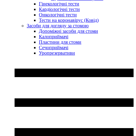
Гінекологічні тести
Кардіологічні тести
Онкологічні тести
Тести на коронавірус (Ковід)
Засоби для догляду за стомою
Допоміжні засоби для стоми
Калоприймачі
Пластини для стоми
Сечоприймачі
Уропрезервативи