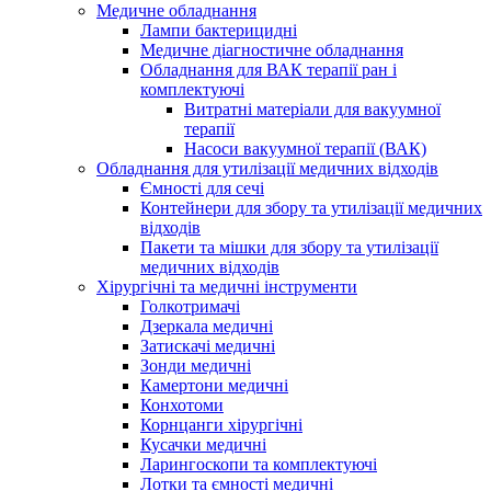
Медичне обладнання
Лампи бактерицидні
Медичне діагностичне обладнання
Обладнання для ВАК терапії ран і
комплектуючі
Витратні матеріали для вакуумної
терапії
Насоси вакуумної терапії (ВАК)
Обладнання для утилізації медичних відходів
Ємності для сечі
Контейнери для збору та утилізації медичних
відходів
Пакети та мішки для збору та утилізації
медичних відходів
Хірургічні та медичні інструменти
Голкотримачі
Дзеркала медичні
Затискачі медичні
Зонди медичні
Камертони медичні
Конхотоми
Корнцанги хірургічні
Кусачки медичні
Ларингоскопи та комплектуючі
Лотки та ємності медичні