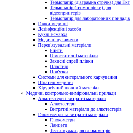
Термопапір (діаграмна стрічка) для Екг
Термопапір (термоплівки) для
відеопринтерів
Термопапір для лабораторних приладів
Голки медичні
Дезінфекційні засоби
Кухлі Есмарха
Медичні рукавички
Перев'язувальні матеріали
Бинти
Гемостатичні матеріали
Захисні спрей плівки
Пластирі
Пов'язки
Системи для ентерального харчування
Шпателі медичні
Хірургічний шовний матеріал
Медичні контрольно-вимірювальні прилади
Алкотестери і витратні матеріали
Алкотестери
Витратні матеріали до алкотестерів
Глюкометри та витратні матеріали
Глюкометри
Ланцети
Тест-смужки для глюкометрів