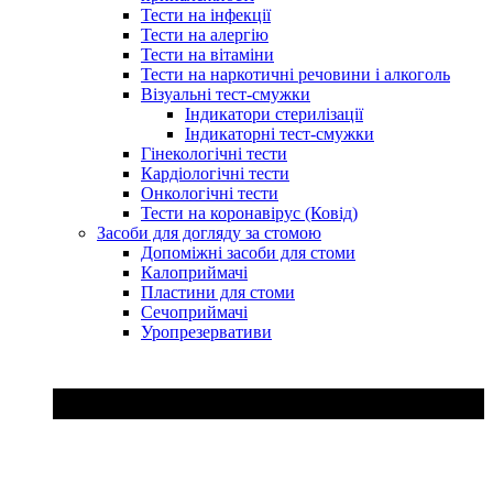
Тести на інфекції
Тести на алергію
Тести на вітаміни
Тести на наркотичні речовини і алкоголь
Візуальні тест-смужки
Індикатори стерилізації
Індикаторні тест-смужки
Гінекологічні тести
Кардіологічні тести
Онкологічні тести
Тести на коронавірус (Ковід)
Засоби для догляду за стомою
Допоміжні засоби для стоми
Калоприймачі
Пластини для стоми
Сечоприймачі
Уропрезервативи