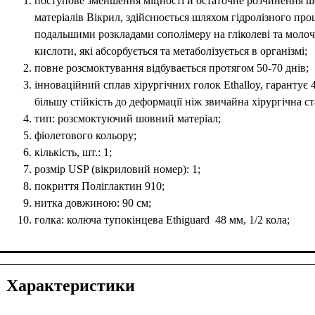
поступове зменшення міцності й остаточне розчинення 
матеріалів Вікрил, здійснюється шляхом гідролізного проц
подальшими розкладами сополімеру на гліколеві та молоч
кислоти, які абсорбується та метаболізується в організмі;
повне розсмоктування відбувається протягом 50-70 днів;
інноваційний сплав хірургічних голок Ethalloy, гарантує
більшу стійкість до деформації ніж звичайна хірургічна ст
тип: розсмоктуючий шовний матеріал;
фіолетового кольору;
кількість, шт.: 1;
розмір USP (вікриловий номер): 1;
покриття Поліглактин 910;
нитка довжиною: 90 см;
голка: колюча тупокінцева Ethiguard 48 мм, 1/2 кола;
Характеристики