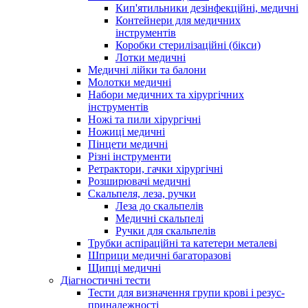
Кип'ятильники дезінфекційні, медичні
Контейнери для медичних
інструментів
Коробки стерилізаційні (бікси)
Лотки медичні
Медичні лійки та балони
Молотки медичні
Набори медичних та хірургічних
інструментів
Ножі та пили хірургічні
Ножиці медичні
Пінцети медичні
Різні інструменти
Ретрактори, гачки хірургічні
Розширювачі медичні
Скальпеля, леза, ручки
Леза до скальпелів
Медичні скальпелі
Ручки для скальпелів
Трубки аспіраційні та катетери металеві
Шприци медичні багаторазові
Щипці медичні
Діагностичні тести
Тести для визначення групи крові і резус-
приналежності