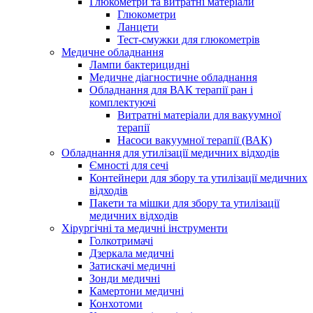
Глюкометри та витратні матеріали
Глюкометри
Ланцети
Тест-смужки для глюкометрів
Медичне обладнання
Лампи бактерицидні
Медичне діагностичне обладнання
Обладнання для ВАК терапії ран і
комплектуючі
Витратні матеріали для вакуумної
терапії
Насоси вакуумної терапії (ВАК)
Обладнання для утилізації медичних відходів
Ємності для сечі
Контейнери для збору та утилізації медичних
відходів
Пакети та мішки для збору та утилізації
медичних відходів
Хірургічні та медичні інструменти
Голкотримачі
Дзеркала медичні
Затискачі медичні
Зонди медичні
Камертони медичні
Конхотоми