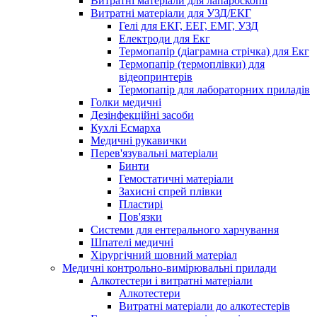
Витратні матеріали для лапароскопії
Витратні матеріали для УЗД/ЕКГ
Гелі для ЕКГ, ЕЕГ, ЕМГ, УЗД
Електроди для Екг
Термопапір (діаграмна стрічка) для Екг
Термопапір (термоплівки) для
відеопринтерів
Термопапір для лабораторних приладів
Голки медичні
Дезінфекційні засоби
Кухлі Есмарха
Медичні рукавички
Перев'язувальні матеріали
Бинти
Гемостатичні матеріали
Захисні спрей плівки
Пластирі
Пов'язки
Системи для ентерального харчування
Шпателі медичні
Хірургічний шовний матеріал
Медичні контрольно-вимірювальні прилади
Алкотестери і витратні матеріали
Алкотестери
Витратні матеріали до алкотестерів