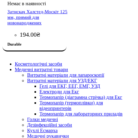
Затискач Халстед-Москіт 125
мм, прямий для
новонароджених
194
.
00
₴
Durable
Косметологічні засоби
Медичні витратні товари
Витратні матеріали для лапароскопії
Витратні матеріали для УЗД/ЕКГ
Гелі для ЕКГ, ЕЕГ, ЕМГ, УЗД
Електроди для Екг
Термопапір (діаграмна стрічка) для Екг
Термопапір (термоплівки) для
відеопринтерів
Термопапір для лабораторних приладів
Голки медичні
Дезінфекційні засоби
Кухлі Есмарха
Медичні рукавички