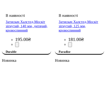
Затискач Халстед-Москіт
Затискач Халстед-Москіт
зігнутий, 140 мм, дитячий,
зігнутий, 125 мм,
кровоспинний
кровоспинний
195
.
00
₴
181
.
00
₴
Durable
Paradise
Новинка
Новинка