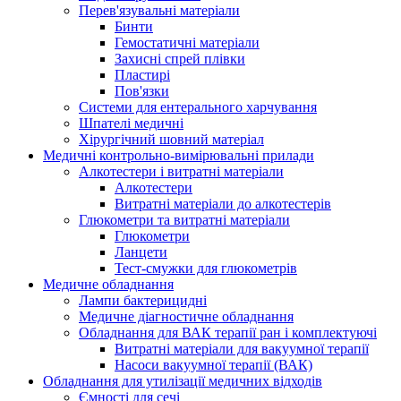
Перев'язувальні матеріали
Бинти
Гемостатичні матеріали
Захисні спрей плівки
Пластирі
Пов'язки
Системи для ентерального харчування
Шпателі медичні
Хірургічний шовний матеріал
Медичні контрольно-вимірювальні прилади
Алкотестери і витратні матеріали
Алкотестери
Витратні матеріали до алкотестерів
Глюкометри та витратні матеріали
Глюкометри
Ланцети
Тест-смужки для глюкометрів
Медичне обладнання
Лампи бактерицидні
Медичне діагностичне обладнання
Обладнання для ВАК терапії ран і комплектуючі
Витратні матеріали для вакуумної терапії
Насоси вакуумної терапії (ВАК)
Обладнання для утилізації медичних відходів
Ємності для сечі