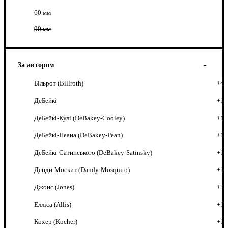
60 мм
90 мм
За автором
Більрот (Billroth)
+4
ДеБейкі
+1
ДеБейкі-Кулі (DeBakey-Cooley)
+1
ДеБейкі-Пеана (DeBakey-Pean)
+1
ДеБейкі-Сатинського (DeBakey-Satinsky)
+1
Денди-Москит (Dandy-Mosquito)
+1
Джонс (Jones)
+2
Елліса (Allis)
+1
Кохер (Kocher)
+1