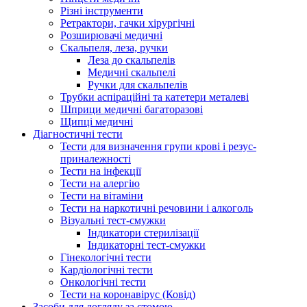
Різні інструменти
Ретрактори, гачки хірургічні
Розширювачі медичні
Скальпеля, леза, ручки
Леза до скальпелів
Медичні скальпелі
Ручки для скальпелів
Трубки аспіраційні та катетери металеві
Шприци медичні багаторазові
Щипці медичні
Діагностичні тести
Тести для визначення групи крові і резус-
приналежності
Тести на інфекції
Тести на алергію
Тести на вітаміни
Тести на наркотичні речовини і алкоголь
Візуальні тест-смужки
Індикатори стерилізації
Індикаторні тест-смужки
Гінекологічні тести
Кардіологічні тести
Онкологічні тести
Тести на коронавірус (Ковід)
Засоби для догляду за стомою