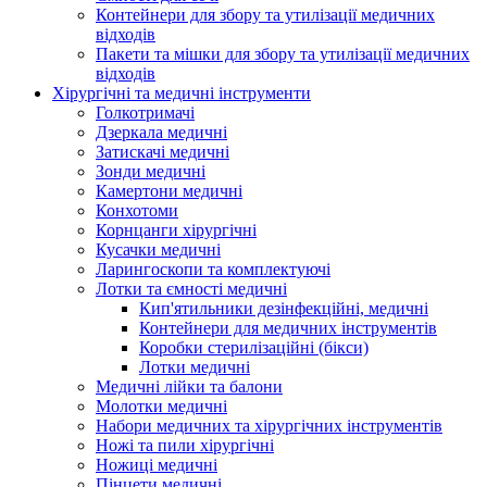
Контейнери для збору та утилізації медичних
відходів
Пакети та мішки для збору та утилізації медичних
відходів
Хірургічні та медичні інструменти
Голкотримачі
Дзеркала медичні
Затискачі медичні
Зонди медичні
Камертони медичні
Конхотоми
Корнцанги хірургічні
Кусачки медичні
Ларингоскопи та комплектуючі
Лотки та ємності медичні
Кип'ятильники дезінфекційні, медичні
Контейнери для медичних інструментів
Коробки стерилізаційні (бікси)
Лотки медичні
Медичні лійки та балони
Молотки медичні
Набори медичних та хірургічних інструментів
Ножі та пили хірургічні
Ножиці медичні
Пінцети медичні