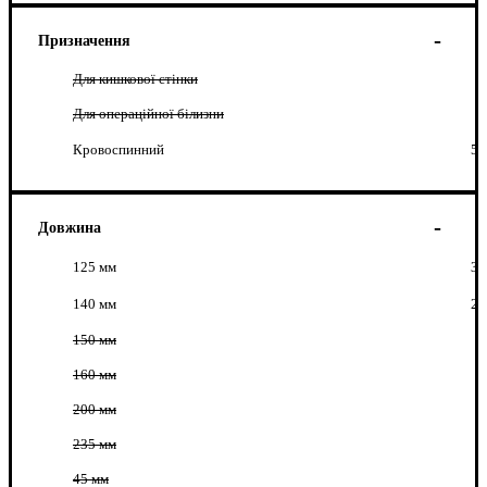
Призначення
Для кишкової стінки
Для операційної білизни
Кровоспинний
5
Довжина
125 мм
3
140 мм
2
150 мм
160 мм
200 мм
235 мм
45 мм