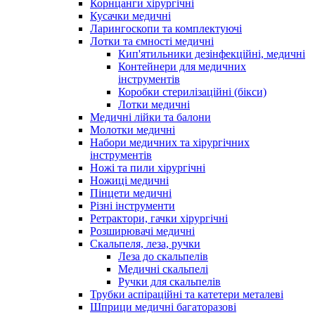
Корнцанги хірургічні
Кусачки медичні
Ларингоскопи та комплектуючі
Лотки та ємності медичні
Кип'ятильники дезінфекційні, медичні
Контейнери для медичних
інструментів
Коробки стерилізаційні (бікси)
Лотки медичні
Медичні лійки та балони
Молотки медичні
Набори медичних та хірургічних
інструментів
Ножі та пили хірургічні
Ножиці медичні
Пінцети медичні
Різні інструменти
Ретрактори, гачки хірургічні
Розширювачі медичні
Скальпеля, леза, ручки
Леза до скальпелів
Медичні скальпелі
Ручки для скальпелів
Трубки аспіраційні та катетери металеві
Шприци медичні багаторазові