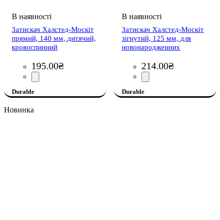
Затискач Халстед-Москіт
Затискач Халстед-Москіт
прямий, 140 мм, дитячий,
зігнутий, 125 мм, для
кровоспинний
новонародженних
195
.
00
₴
214
.
00
₴
Durable
Durable
Новинка