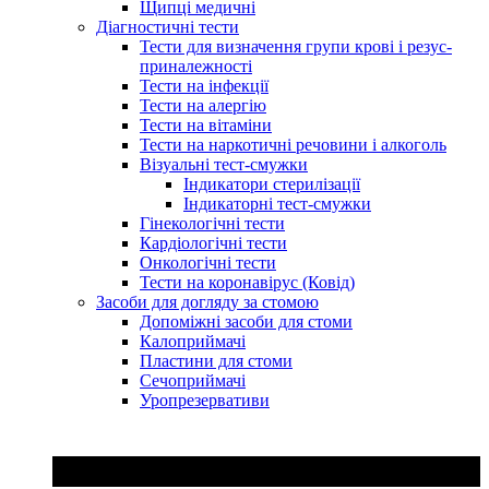
Щипці медичні
Діагностичні тести
Тести для визначення групи крові і резус-
приналежності
Тести на інфекції
Тести на алергію
Тести на вітаміни
Тести на наркотичні речовини і алкоголь
Візуальні тест-смужки
Індикатори стерилізації
Індикаторні тест-смужки
Гінекологічні тести
Кардіологічні тести
Онкологічні тести
Тести на коронавірус (Ковід)
Засоби для догляду за стомою
Допоміжні засоби для стоми
Калоприймачі
Пластини для стоми
Сечоприймачі
Уропрезервативи