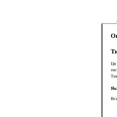
О
Тк
Ця 
тис
Так
Як
Вся