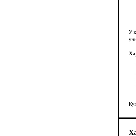
У к
уни
Ха
Куп
Х