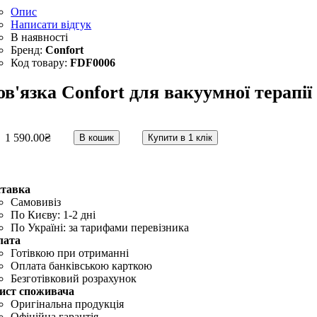
Опис
Написати відгук
Confort
FDF0006
в'язка Confort для вакуумної терапії 
1 590
.
00
₴
В кошик
Купити в 1 клік
ставка
Самовивіз
По Києву: 1-2 дні
По Україні: за тарифами перевізника
лата
Готівкою при отриманні
Оплата банківською карткою
Безготівковий розрахунок
ист споживача
Оригінальна продукція
Офіційна гарантія