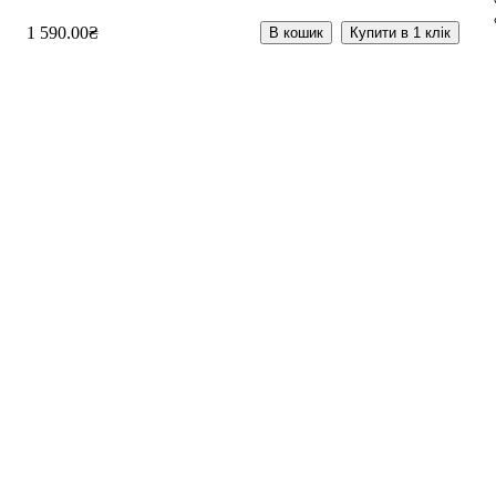
1 590
.
00
₴
В кошик
Купити в 1 клік