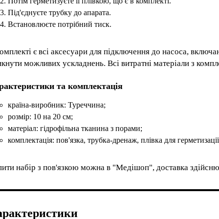
Потім герметизуєте її плівкою, що є в комплекті.
Під'єднуєте трубку до апарата.
Встановлюєте потрібний тиск.
омплекті є всі аксесуари для підключення до насоса, включ
кнути можливих ускладнень. Всі витратні матеріали з компл
рактеристики та комплектація
країна-виробник: Туреччина;
розмір: 10 на 20 см;
матеріал: гідрофільна тканина з порами;
комплектація: пов'язка, трубка-дренаж, плівка для герметизації
ити набір з пов'язкою можна в "Медішоп", доставка здійснює
арактеристики