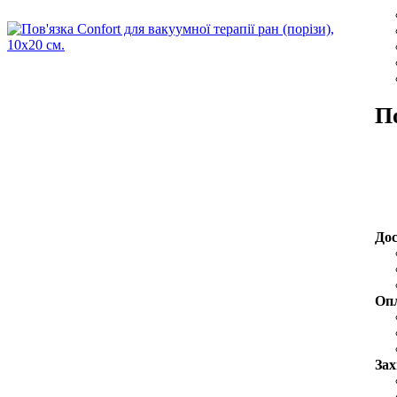
По
До
Оп
Зах