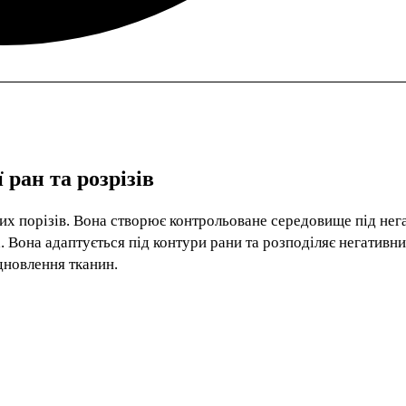
 ран та розрізів
йних порізів. Вона створює контрольоване середовище під не
. Вона адаптується під контури рани та розподіляє негативни
дновлення тканин.