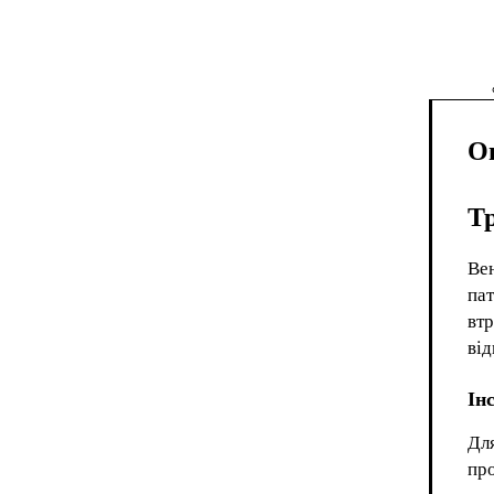
О
Тр
Ве
пат
втр
від
Ін
Дл
про