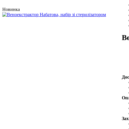
Новинка
Ве
До
Оп
Зах