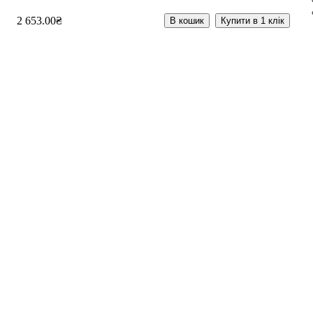
2 653
.
00
₴
В кошик
Купити в 1 клік