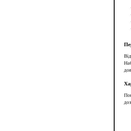
Пе
Від
Наб
дов
Ха
Пов
доз