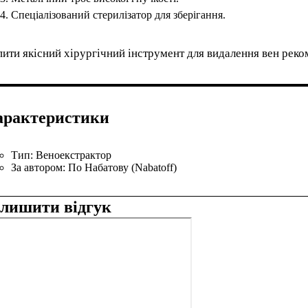
Спеціалізований стерилізатор для зберігання.
ити якісний хірургічний інструмент для видалення вен реко
арактеристики
Тип:
Веноекстрактор
За автором:
По Набатову (Nabatoff)
алишити відгук