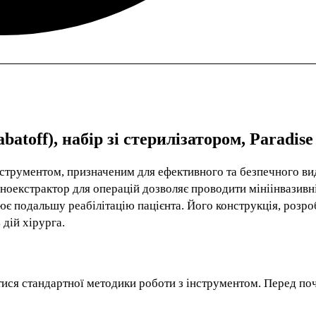
toff), набір зі стерилізатором, Paradise
нструментом, призначеним для ефективного та безпечного в
еноекстрактор для операцій дозволяє проводити мініінвазивн
є подальшу реабілітацію пацієнта. Його конструкція, розро
 дій хірурга.
ися стандартної методики роботи з інструментом. Перед по