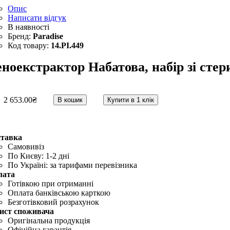
Опис
Написати відгук
Paradise
14.PI.449
ноекстрактор Набатова, набір зі стер
2 653
.
00
₴
В кошик
Купити в 1 клік
ставка
Самовивіз
По Києву: 1-2 дні
По Україні: за тарифами перевізника
лата
Готівкою при отриманні
Оплата банківською карткою
Безготівковий розрахунок
ист споживача
Оригінальна продукція
Офіційна гарантія