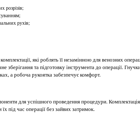
х розрізів;
суванням;
альних рухів;
 комплектації, які роблять її незамінною для венозних операц
чне зберігання та підготовку інструмента до операції. Гнучк
ах, а робоча рукоятка забезпечує комфорт.
мпоненти для успішного проведення процедури. Комплектаці
 їх під час операції без зайвих затримок.