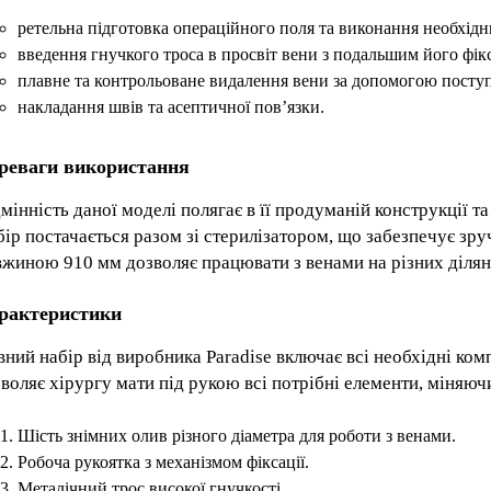
ретельна підготовка операційного поля та виконання необхідни
введення гнучкого троса в просвіт вени з подальшим його фік
плавне та контрольоване видалення вени за допомогою поступ
накладання швів та асептичної пов’язки.
реваги використання
мінність даної моделі полягає в її продуманій конструкції та
ір постачається разом зі стерилізатором, що забезпечує зру
жиною 910 мм дозволяє працювати з венами на різних ділянк
рактеристики
ний набір від виробника Paradise включає всі необхідні ко
воляє хірургу мати під рукою всі потрібні елементи, міняючи
Шість знімних олив різного діаметра для роботи з венами.
Робоча рукоятка з механізмом фіксації.
Металічний трос високої гнучкості.