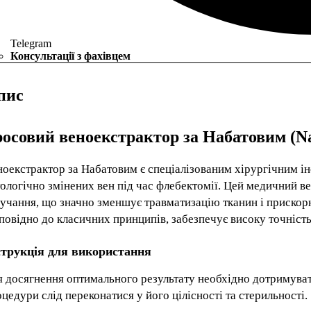
Telegram
Консультації з фахівцем
пис
осовий веноекстрактор за Набатовим (Naba
ноекстрактор за Набатовим є спеціалізованим хірургічним і
ологічно змінених вен під час флебектомії. Цей медичний в
учання, що значно зменшує травматизацію тканин і прискорю
повідно до класичних принципів, забезпечує високу точність
струкція для використання
я досягнення оптимального результату необхідно дотримуват
цедури слід переконатися у його цілісності та стерильності.