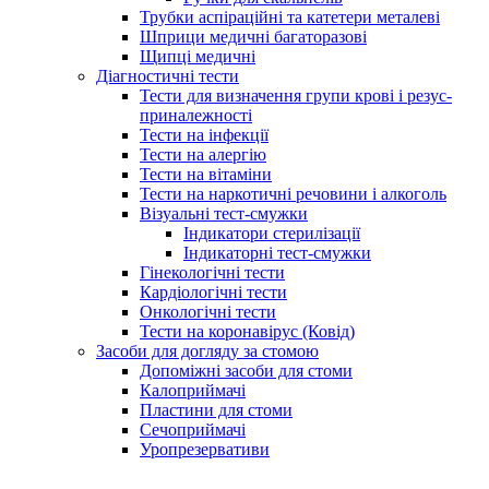
Трубки аспіраційні та катетери металеві
Шприци медичні багаторазові
Щипці медичні
Діагностичні тести
Тести для визначення групи крові і резус-
приналежності
Тести на інфекції
Тести на алергію
Тести на вітаміни
Тести на наркотичні речовини і алкоголь
Візуальні тест-смужки
Індикатори стерилізації
Індикаторні тест-смужки
Гінекологічні тести
Кардіологічні тести
Онкологічні тести
Тести на коронавірус (Ковід)
Засоби для догляду за стомою
Допоміжні засоби для стоми
Калоприймачі
Пластини для стоми
Сечоприймачі
Уропрезервативи