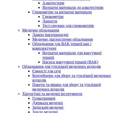
Алкотестери
Витратні матеріали до алкотестерів
Глюкометри та витратні матеріали
Глюкометри
Ланцети
Тест-смужки для глюкометрів
Медичне обладнання
Лампи бактерицидні
Медичне діагностичне обладнання
Обладнання для ВАК терапії ран і
комплектуючі
Витратні матеріали для вакуумної
терапії
Насоси вакуумної терапії (ВАК)
Обладнання для утилізації медичних відходів
Ємності для сечі
Контейнери для збору та утилізації медичних
відходів
Пакети та мішки для збору та утилізації
медичних відходів
Хірургічні та медичні інструменти
Голкотримачі
Дзеркала медичні
Затискачі медичні
Зонди медичні