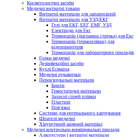
Косметологічні засоби
Медичні витратні товари
Витратні матеріали для лапароскопії
Витратні матеріали для УЗД/ЕКГ
Гелі для ЕКГ, ЕЕГ, ЕМГ, УЗД
Електроди для Екг
Термопапір (діаграмна стрічка) для Екг
Термопапір (термоплівки) для
відеопринтерів
Термопапір для лабораторних приладів
Голки медичні
Дезінфекційні засоби
Кухлі Есмарха
Медичні рукавички
Перев'язувальні матеріали
Бинти
Гемостатичні матеріали
Захисні спрей плівки
Пластирі
Пов'язки
Системи для ентерального харчування
Шпателі медичні
Хірургічний шовний матеріал
Медичні контрольно-вимірювальні прилади
Алкотестери і витратні матеріали