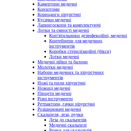
Камертони медичні
Конхотоми
Корнцанги хірургічні
Кусачки медичні
Ларингоскопи та комплектуючі
Лотки та ємності медичні
Кип'ятильники дезінфекційні, медичні
Контейнери для медичних
інструментів
Коробки стерилізаційні (бікси)
Лотки медичні
Медичні лійки та балони
Молотки медичні
Набори медичних та хірургічних
інструментів
Ножі та пили хірургічні
Ножиці медичні
Пінцети медичні
Різні інструменти
Ретрактори, гачки хірургічні
Розширювачі медичні
Скальпеля, леза, ручки
Леза до скальпелів
Медичні скальпелі
Ручки для скальпелів