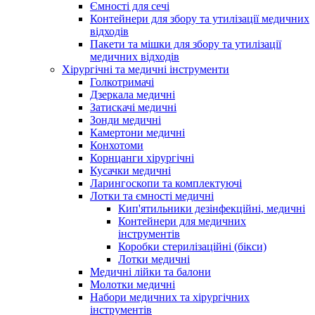
Ємності для сечі
Контейнери для збору та утилізації медичних
відходів
Пакети та мішки для збору та утилізації
медичних відходів
Хірургічні та медичні інструменти
Голкотримачі
Дзеркала медичні
Затискачі медичні
Зонди медичні
Камертони медичні
Конхотоми
Корнцанги хірургічні
Кусачки медичні
Ларингоскопи та комплектуючі
Лотки та ємності медичні
Кип'ятильники дезінфекційні, медичні
Контейнери для медичних
інструментів
Коробки стерилізаційні (бікси)
Лотки медичні
Медичні лійки та балони
Молотки медичні
Набори медичних та хірургічних
інструментів