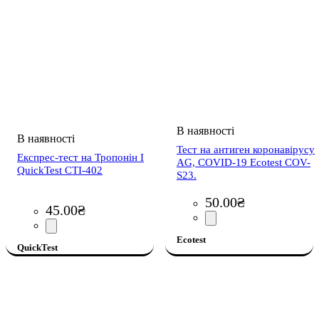
Тест на антиген коронавірусу
Експрес-тест на Тропонін І
AG, COVID-19 Ecotest COV-
QuickTest CTI-402
S23.
50
.
00
₴
45
.
00
₴
Ecotest
QuickTest