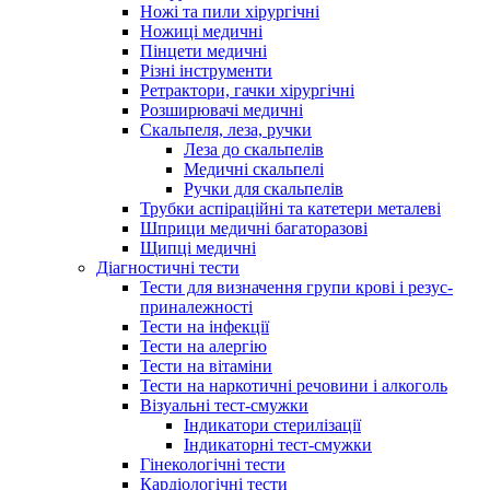
Ножі та пили хірургічні
Ножиці медичні
Пінцети медичні
Різні інструменти
Ретрактори, гачки хірургічні
Розширювачі медичні
Скальпеля, леза, ручки
Леза до скальпелів
Медичні скальпелі
Ручки для скальпелів
Трубки аспіраційні та катетери металеві
Шприци медичні багаторазові
Щипці медичні
Діагностичні тести
Тести для визначення групи крові і резус-
приналежності
Тести на інфекції
Тести на алергію
Тести на вітаміни
Тести на наркотичні речовини і алкоголь
Візуальні тест-смужки
Індикатори стерилізації
Індикаторні тест-смужки
Гінекологічні тести
Кардіологічні тести