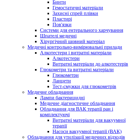
Бинти
Гемостатичні матеріали
Захисні спрей плівки
Пластирі
Пов'язки
Системи для ентерального харчування
Шпателі медичні
Хірургічний шовний матеріал
Медичні контрольно-вимірювальні прилади
Алкотестери і витратні матеріали
Алкотестери
Витратні матеріали до алкотестерів
Глюкометри та витратні матеріали
Глюкометри
Ланцети
Тест-смужки для глюкометрів
Медичне обладнання
Лампи бактерицидні
Медичне діагностичне обладнання
Обладнання для ВАК терапії ран і
комплектуючі
Витратні матеріали для вакуумної
терапії
Насоси вакуумної терапії (ВАК)
Обладнання для утилізації медичних відходів