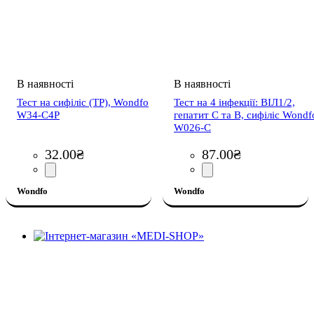
Тест на сифіліс (ТР), Wondfo
Тест на 4 інфекції: ВІЛ1/2,
W34-C4P
гепатит С та В, сифіліс Wondf
W026-C
32
.
00
₴
87
.
00
₴
Wondfo
Wondfo