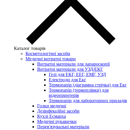
Каталог товарів
Косметологічні засоби
Медичні витратні товари
Витратні матеріали для лапароскопії
Витратні матеріали для УЗД/ЕКГ
Гелі для ЕКГ, ЕЕГ, ЕМГ, УЗД
Електроди для Екг
Термопапір (діаграмна стрічка) для Екг
Термопапір (термоплівки) для
відеопринтерів
Термопапір для лабораторних приладів
Голки медичні
Дезінфекційні засоби
Кухлі Есмарха
Медичні рукавички
Перев'язувальні матеріали