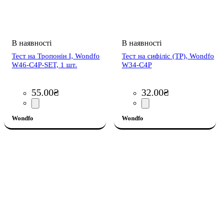
Тест на Тропонін I, Wondfo
Тест на сифіліс (ТР), Wondfo
W46-C4P-SET, 1 шт.
W34-C4P
55
.
00
₴
32
.
00
₴
Wondfo
Wondfo