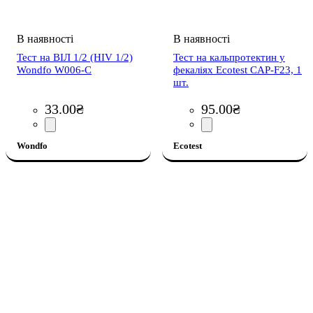
Тест на ВІЛ 1/2 (HIV 1/2)
Тест на кальпротектин у
Wondfo W006-C
фекаліях Ecotest CAP-F23, 1
шт.
33
.
00
₴
95
.
00
₴
Wondfo
Ecotest