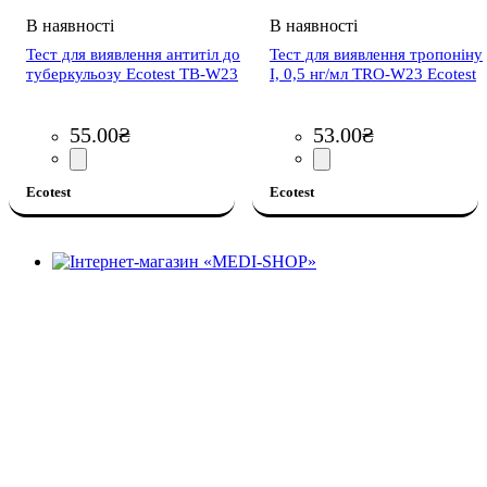
Тест для виявлення антитіл до
Тест для виявлення тропоніну
туберкульозу Ecotest TB-W23
І, 0,5 нг/мл TRO-W23 Ecotest
55
.
00
₴
53
.
00
₴
Ecotest
Ecotest