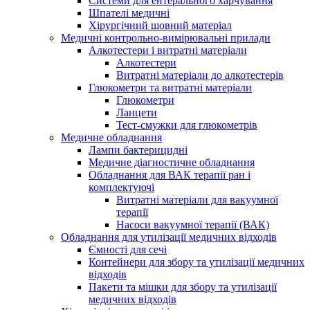
Системи для ентерального харчування
Шпателі медичні
Хірургічний шовний матеріал
Медичні контрольно-вимірювальні прилади
Алкотестери і витратні матеріали
Алкотестери
Витратні матеріали до алкотестерів
Глюкометри та витратні матеріали
Глюкометри
Ланцети
Тест-смужки для глюкометрів
Медичне обладнання
Лампи бактерицидні
Медичне діагностичне обладнання
Обладнання для ВАК терапії ран і
комплектуючі
Витратні матеріали для вакуумної
терапії
Насоси вакуумної терапії (ВАК)
Обладнання для утилізації медичних відходів
Ємності для сечі
Контейнери для збору та утилізації медичних
відходів
Пакети та мішки для збору та утилізації
медичних відходів