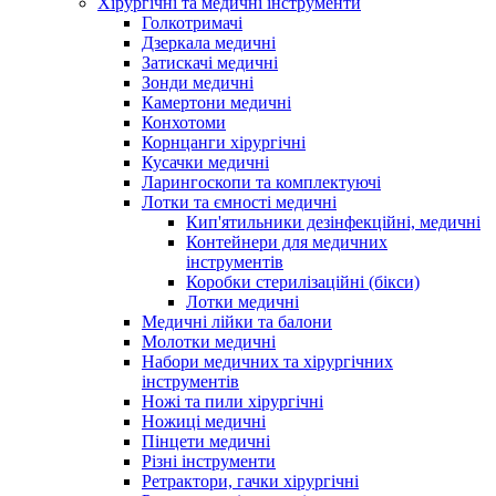
Хірургічні та медичні інструменти
Голкотримачі
Дзеркала медичні
Затискачі медичні
Зонди медичні
Камертони медичні
Конхотоми
Корнцанги хірургічні
Кусачки медичні
Ларингоскопи та комплектуючі
Лотки та ємності медичні
Кип'ятильники дезінфекційні, медичні
Контейнери для медичних
інструментів
Коробки стерилізаційні (бікси)
Лотки медичні
Медичні лійки та балони
Молотки медичні
Набори медичних та хірургічних
інструментів
Ножі та пили хірургічні
Ножиці медичні
Пінцети медичні
Різні інструменти
Ретрактори, гачки хірургічні