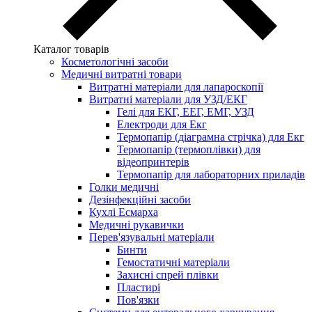
Каталог товарів
Косметологічні засоби
Медичні витратні товари
Витратні матеріали для лапароскопії
Витратні матеріали для УЗД/ЕКГ
Гелі для ЕКГ, ЕЕГ, ЕМГ, УЗД
Електроди для Екг
Термопапір (діаграмна стрічка) для Екг
Термопапір (термоплівки) для
відеопринтерів
Термопапір для лабораторних приладів
Голки медичні
Дезінфекційні засоби
Кухлі Есмарха
Медичні рукавички
Перев'язувальні матеріали
Бинти
Гемостатичні матеріали
Захисні спрей плівки
Пластирі
Пов'язки