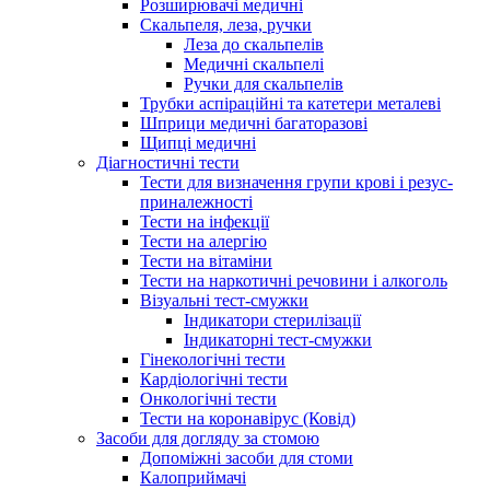
Розширювачі медичні
Скальпеля, леза, ручки
Леза до скальпелів
Медичні скальпелі
Ручки для скальпелів
Трубки аспіраційні та катетери металеві
Шприци медичні багаторазові
Щипці медичні
Діагностичні тести
Тести для визначення групи крові і резус-
приналежності
Тести на інфекції
Тести на алергію
Тести на вітаміни
Тести на наркотичні речовини і алкоголь
Візуальні тест-смужки
Індикатори стерилізації
Індикаторні тест-смужки
Гінекологічні тести
Кардіологічні тести
Онкологічні тести
Тести на коронавірус (Ковід)
Засоби для догляду за стомою
Допоміжні засоби для стоми
Калоприймачі