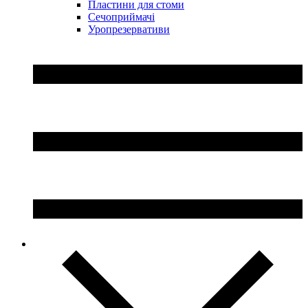
Пластини для стоми
Сечоприймачі
Уропрезервативи