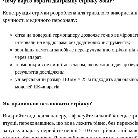
Чому варто обрати діаграмну стрічку Solar?
Конструкція стрічки розроблена для тривалого використанн
зручності медичного персоналу:
сітка на поверхні термопаперу дозволяє точно вимірюват
інтервали на кардіограмі без додаткових інструментів;
зовнішня намотка запобігає перекручуванню стрічки під 
через апарат;
термопокрив не вицвітає з часом, що важливо для архіву
результатів досліджень;
універсальний розмір 110 мм × 25 м підходить для більшос
моделей ЕК-апаратів.
Як правильно встановити стрічку?
Відкрийте відсік для паперу, зафіксуйте вільний кінець стр
втулці, переконавшись, що вона лежить рівно, без перекосів
запуску апарату перевірте перші 5–10 см стрічки: лінії ма
чіткими, без розривів. Якщо зображення розмите, скоригуй