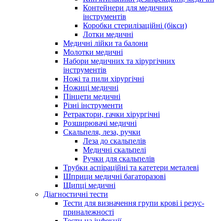
Контейнери для медичних
інструментів
Коробки стерилізаційні (бікси)
Лотки медичні
Медичні лійки та балони
Молотки медичні
Набори медичних та хірургічних
інструментів
Ножі та пили хірургічні
Ножиці медичні
Пінцети медичні
Різні інструменти
Ретрактори, гачки хірургічні
Розширювачі медичні
Скальпеля, леза, ручки
Леза до скальпелів
Медичні скальпелі
Ручки для скальпелів
Трубки аспіраційні та катетери металеві
Шприци медичні багаторазові
Щипці медичні
Діагностичні тести
Тести для визначення групи крові і резус-
приналежності
Тести на інфекції