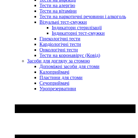
Тести на алергію
Тести на вітаміни
Тести на наркотичні речовини і алкоголь
Візуальні тест-смужки
Індикатори стерилізації
Індикаторні тест-смужки
Гінекологічні тести
Кардіологічні тести
Онкологічні тести
Тести на коронавірус (Ковід)
Засоби для догляду за стомою
Допоміжні засоби для стоми
Калоприймачі
Пластини для стоми
Сечоприймачі
Уропрезервативи