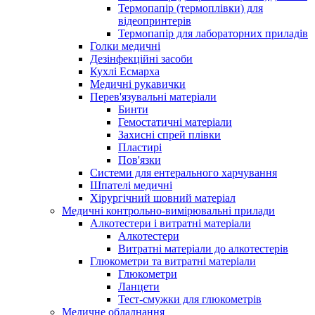
Термопапір (термоплівки) для
відеопринтерів
Термопапір для лабораторних приладів
Голки медичні
Дезінфекційні засоби
Кухлі Есмарха
Медичні рукавички
Перев'язувальні матеріали
Бинти
Гемостатичні матеріали
Захисні спрей плівки
Пластирі
Пов'язки
Системи для ентерального харчування
Шпателі медичні
Хірургічний шовний матеріал
Медичні контрольно-вимірювальні прилади
Алкотестери і витратні матеріали
Алкотестери
Витратні матеріали до алкотестерів
Глюкометри та витратні матеріали
Глюкометри
Ланцети
Тест-смужки для глюкометрів
Медичне обладнання