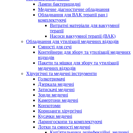
Лампи бактерицидні
Медичне діагностичне обладнання
Обладнання для ВАК терапії ран і
комплектуючі
Витратні матеріали для вакуумної
терапії
Насоси вакуумної терапії (ВАК)
Обладнання для утилізації медичних відходів
Ємності для сечі
Контейнери для збору та утилізації медичних
відходів
Пакети та мішки для збору та утилізації
медичних відходів
Хірургічні та медичні інструменти
Голкотримачі
Дзеркала медичні
Затискачі медичні
Зонди медичні
Камертони медичні
Конхотоми
Корнцанги хірургічні
Кусачки медичні
Ларингоскопи та комплектуючі
Лотки та ємності медичні
Кип'ятильники дезінфекційні, медичні