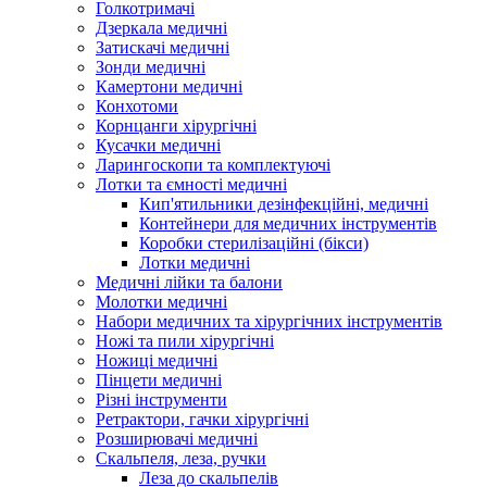
Голкотримачі
Дзеркала медичні
Затискачі медичні
Зонди медичні
Камертони медичні
Конхотоми
Корнцанги хірургічні
Кусачки медичні
Ларингоскопи та комплектуючі
Лотки та ємності медичні
Кип'ятильники дезінфекційні, медичні
Контейнери для медичних інструментів
Коробки стерилізаційні (бікси)
Лотки медичні
Медичні лійки та балони
Молотки медичні
Набори медичних та хірургічних інструментів
Ножі та пили хірургічні
Ножиці медичні
Пінцети медичні
Різні інструменти
Ретрактори, гачки хірургічні
Розширювачі медичні
Скальпеля, леза, ручки
Леза до скальпелів