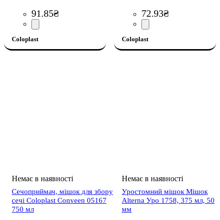
91
.
85
₴
72
.
93
₴
Coloplast
Coloplast
Сечоприймач, мішок для збору
Уростомний мішок Мішок
сечі Coloplast Conveen 05167
Alterna Уро 1758, 375 мл, 50
750 мл
мм