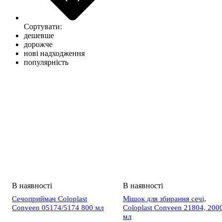
Сортувати:
дешевше
дорожче
нові надходження
популярність
Сечоприймач Coloplast
Мішок для збирання сечі,
Conveen 05174/5174 800 мл
Coloplast Conveen 21804, 200
мл