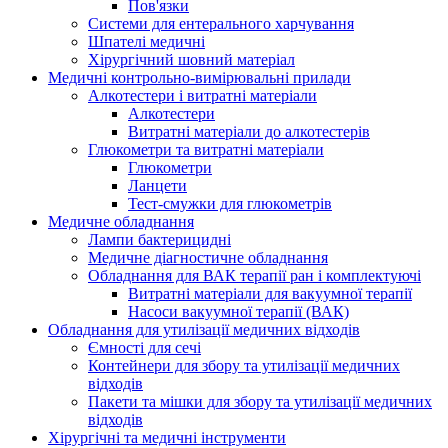
Пов'язки
Системи для ентерального харчування
Шпателі медичні
Хірургічний шовний матеріал
Медичні контрольно-вимірювальні прилади
Алкотестери і витратні матеріали
Алкотестери
Витратні матеріали до алкотестерів
Глюкометри та витратні матеріали
Глюкометри
Ланцети
Тест-смужки для глюкометрів
Медичне обладнання
Лампи бактерицидні
Медичне діагностичне обладнання
Обладнання для ВАК терапії ран і комплектуючі
Витратні матеріали для вакуумної терапії
Насоси вакуумної терапії (ВАК)
Обладнання для утилізації медичних відходів
Ємності для сечі
Контейнери для збору та утилізації медичних
відходів
Пакети та мішки для збору та утилізації медичних
відходів
Хірургічні та медичні інструменти