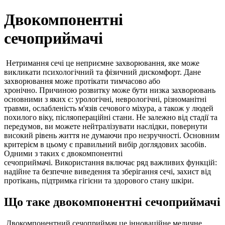
Двокомпонентні
сечоприймачі
Нетримання сечі це неприємне захворювання, яке може
викликати психологічний та фізичний дискомфорт. Дане
захворювання може протікати тимчасово або
хронічно. Причиною розвитку може бути низка захворювань
основними з яких є: урологічні, неврологічні, різноманітні
травми, ослабленість м'язів сечового міхура, а також у людей
похилого віку, післяопераційні стани. Не залежно від стадії та
передумов, ви можете нейтралізувати наслідки, повернути
високий рівень життя не думаючи про незручності. Основним
критерієм в цьому є правильний вибір доглядових засобів.
Одними з таких є двокомпонентні
сечоприймачі. Використання включає ряд важливих функцій:
надійне та безпечне виведення та зберігання сечі, захист від
протікань, підтримка гігієни та здорового стану шкіри.
Що таке двокомпонентні сечоприймачі
Двокомпонентний сечоприймач це інноваційне медичне