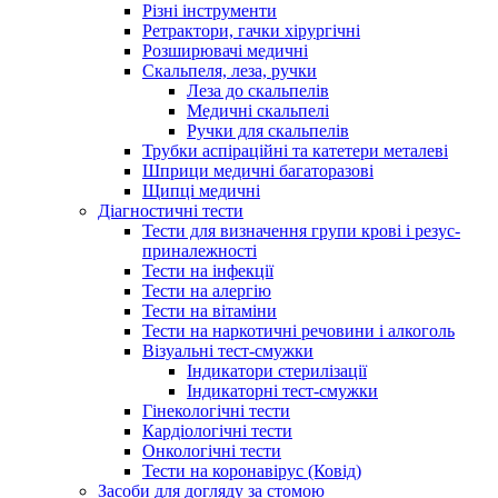
Різні інструменти
Ретрактори, гачки хірургічні
Розширювачі медичні
Скальпеля, леза, ручки
Леза до скальпелів
Медичні скальпелі
Ручки для скальпелів
Трубки аспіраційні та катетери металеві
Шприци медичні багаторазові
Щипці медичні
Діагностичні тести
Тести для визначення групи крові і резус-
приналежності
Тести на інфекції
Тести на алергію
Тести на вітаміни
Тести на наркотичні речовини і алкоголь
Візуальні тест-смужки
Індикатори стерилізації
Індикаторні тест-смужки
Гінекологічні тести
Кардіологічні тести
Онкологічні тести
Тести на коронавірус (Ковід)
Засоби для догляду за стомою