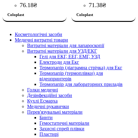
76
.
18
₴
71
.
38
₴
Coloplast
Coloplast
Косметологічні засоби
Медичні витратні товари
Витратні матеріали для лапароскопії
Витратні матеріали для УЗД/ЕКГ
Гелі для ЕКГ, ЕЕГ, ЕМГ, УЗД
Електроди для Екг
Термопапір (діаграмна стрічка) для Екг
Термопапір (термоплівки) для
відеопринтерів
Термопапір для лабораторних приладів
Голки медичні
Дезінфекційні засоби
Кухлі Есмарха
Медичні рукавички
Перев'язувальні матеріали
Бинти
Гемостатичні матеріали
Захисні спрей плівки
Пластирі