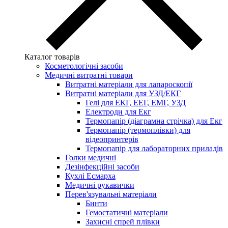
Каталог товарів
Косметологічні засоби
Медичні витратні товари
Витратні матеріали для лапароскопії
Витратні матеріали для УЗД/ЕКГ
Гелі для ЕКГ, ЕЕГ, ЕМГ, УЗД
Електроди для Екг
Термопапір (діаграмна стрічка) для Екг
Термопапір (термоплівки) для
відеопринтерів
Термопапір для лабораторних приладів
Голки медичні
Дезінфекційні засоби
Кухлі Есмарха
Медичні рукавички
Перев'язувальні матеріали
Бинти
Гемостатичні матеріали
Захисні спрей плівки