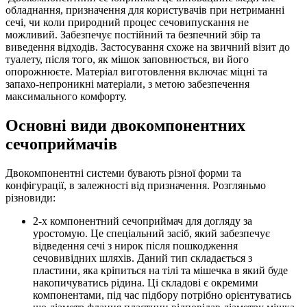
обладнання, призначення для користувачів при нетриманні
сечі, чи коли природний процес сечовипускання не
можливий. Забезпечує постійний та безпечний збір та
виведення відходів. Застосування схоже на звичний візит до
туалету, після того, як мішок заповнюється, ви його
опорожнюєте. Матеріал виготовлення включає міцні та
запахо-непроникні матеріали, з метою забезпечення
максимального комфорту.
Основні види двокомпонентних
сечоприймачів
Двокомпонентні системи бувають різної форми та
конфігурації, в залежності від призначення. Розгляньмо
різновиди:
2-х компонентний сечоприймач для догляду за
уростомую. Це спеціальний засіб, який забезпечує
відведення сечі з нирок після пошкодження
сечовивідних шляхів. Даний тип складається з
пластини, яка кріпиться на тілі та мішечка в який буде
накопичуватись рідина. Ці складові є окремими
компонентами, під час підбору потрібно орієнтуватись