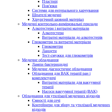
Пластирі
Пов'язки
Системи для ентерального харчування
Шпателі медичні
Хірургічний шовний матеріал
Медичні контрольно-вимірювальні прилади
Алкотестери і витратні матеріали
Алкотестери
Витратні матеріали до алкотестерів
Глюкометри та витратні матеріали
Глюкометри
Ланцети
Тест-смужки для глюкометрів
Медичне обладнання
Лампи бактерицидні
Медичне діагностичне обладнання
Обладнання для ВАК терапії ран і
комплектуючі
Витратні матеріали для вакуумної
терапії
Насоси вакуумної терапії (ВАК)
Обладнання для утилізації медичних відходів
Ємності для сечі
Контейнери для збору та утилізації медичних
відходів