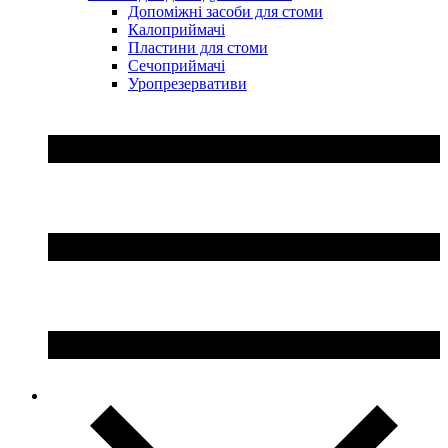
Допоміжні засоби для стоми
Калоприймачі
Пластини для стоми
Сечоприймачі
Уропрезервативи