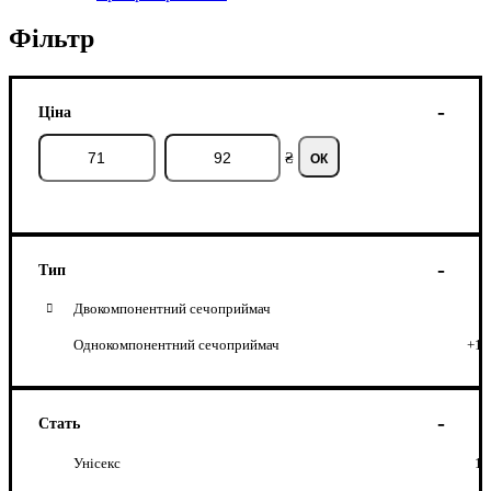
Фільтр
Ціна
₴
ОК
Тип
Двокомпонентний сечоприймач
Однокомпонентний сечоприймач
+1
Стать
Унісекс
1