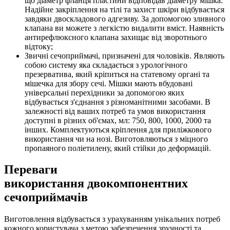
що діаметр фланця пластини відповідав діаметру мішка.
Надійне закріплення на тілі та захист шкіри відбувається
завдяки двоскладового адгезиву. За допомогою зливного
клапана ви можете з легкістю видалити вміст. Наявність
антирефлюксного клапана захищає від зворотнього
відтоку;
Звичні сечоприймачі, призначені для чоловіків. Являють
собою систему яка складається з урологічного
презерватива, який кріпиться на статевому органі та
мішечка для збору сечі. Мішки мають вбудовані
універсальні перехідники за допомогою яких
відбувається з'єднання з різноманітними засобами. В
залежності від ваших потреб та умов використання
доступні в різних об'ємах, мл: 750, 800, 1000, 2000 та
інших. Комплектуються кріплення для приліжкового
використання чи на нозі. Виготовляються з міцного
пропаяного поліетилену, який стійки до деформацій.
Переваги
використання двокомпонентних
сечоприймачів
Виготовлення відбувається з урахуванням унікальних потреб
кожного користувача з метою забезпечення зручності та