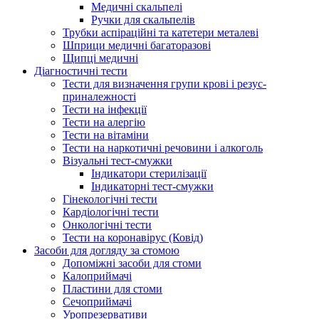
Медичні скальпелі
Ручки для скальпелів
Трубки аспіраційні та катетери металеві
Шприци медичні багаторазові
Щипці медичні
Діагностичні тести
Тести для визначення групи крові і резус-
приналежності
Тести на інфекції
Тести на алергію
Тести на вітаміни
Тести на наркотичні речовини і алкоголь
Візуальні тест-смужки
Індикатори стерилізації
Індикаторні тест-смужки
Гінекологічні тести
Кардіологічні тести
Онкологічні тести
Тести на коронавірус (Ковід)
Засоби для догляду за стомою
Допоміжні засоби для стоми
Калоприймачі
Пластини для стоми
Сечоприймачі
Уропрезервативи