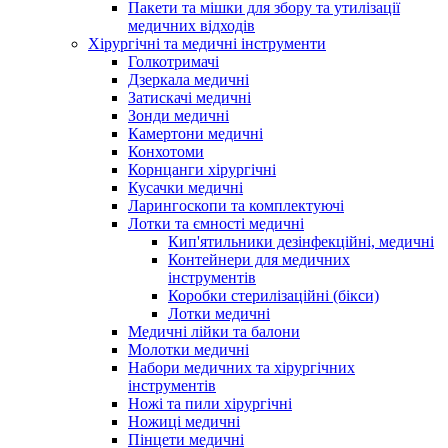
Пакети та мішки для збору та утилізації
медичних відходів
Хірургічні та медичні інструменти
Голкотримачі
Дзеркала медичні
Затискачі медичні
Зонди медичні
Камертони медичні
Конхотоми
Корнцанги хірургічні
Кусачки медичні
Ларингоскопи та комплектуючі
Лотки та ємності медичні
Кип'ятильники дезінфекційні, медичні
Контейнери для медичних
інструментів
Коробки стерилізаційні (бікси)
Лотки медичні
Медичні лійки та балони
Молотки медичні
Набори медичних та хірургічних
інструментів
Ножі та пили хірургічні
Ножиці медичні
Пінцети медичні