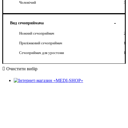
Чоловічий
3
Вид сечоприймача
Ножний сечоприймач
2
Приліжковий сечоприймач
1
Сечоприймач для уростоми
1
Очистити вибір