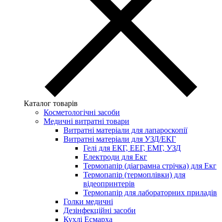
Каталог товарів
Косметологічні засоби
Медичні витратні товари
Витратні матеріали для лапароскопії
Витратні матеріали для УЗД/ЕКГ
Гелі для ЕКГ, ЕЕГ, ЕМГ, УЗД
Електроди для Екг
Термопапір (діаграмна стрічка) для Екг
Термопапір (термоплівки) для
відеопринтерів
Термопапір для лабораторних приладів
Голки медичні
Дезінфекційні засоби
Кухлі Есмарха