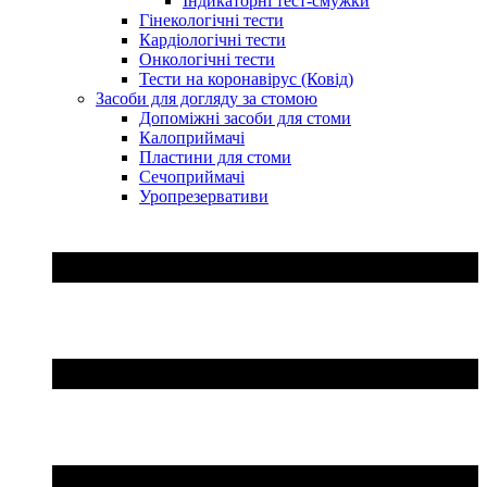
Індикаторні тест-смужки
Гінекологічні тести
Кардіологічні тести
Онкологічні тести
Тести на коронавірус (Ковід)
Засоби для догляду за стомою
Допоміжні засоби для стоми
Калоприймачі
Пластини для стоми
Сечоприймачі
Уропрезервативи