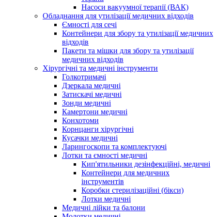
Насоси вакуумної терапії (ВАК)
Обладнання для утилізації медичних відходів
Ємності для сечі
Контейнери для збору та утилізації медичних
відходів
Пакети та мішки для збору та утилізації
медичних відходів
Хірургічні та медичні інструменти
Голкотримачі
Дзеркала медичні
Затискачі медичні
Зонди медичні
Камертони медичні
Конхотоми
Корнцанги хірургічні
Кусачки медичні
Ларингоскопи та комплектуючі
Лотки та ємності медичні
Кип'ятильники дезінфекційні, медичні
Контейнери для медичних
інструментів
Коробки стерилізаційні (бікси)
Лотки медичні
Медичні лійки та балони
Молотки медичні