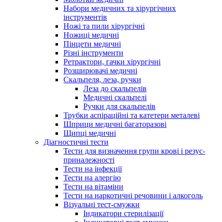
Набори медичних та хірургічних
інструментів
Ножі та пили хірургічні
Ножиці медичні
Пінцети медичні
Різні інструменти
Ретрактори, гачки хірургічні
Розширювачі медичні
Скальпеля, леза, ручки
Леза до скальпелів
Медичні скальпелі
Ручки для скальпелів
Трубки аспіраційні та катетери металеві
Шприци медичні багаторазові
Щипці медичні
Діагностичні тести
Тести для визначення групи крові і резус-
приналежності
Тести на інфекції
Тести на алергію
Тести на вітаміни
Тести на наркотичні речовини і алкоголь
Візуальні тест-смужки
Індикатори стерилізації