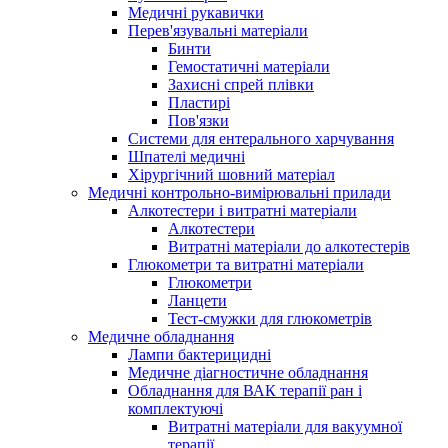
Медичні рукавички
Перев'язувальні матеріали
Бинти
Гемостатичні матеріали
Захисні спрей плівки
Пластирі
Пов'язки
Системи для ентерального харчування
Шпателі медичні
Хірургічний шовний матеріал
Медичні контрольно-вимірювальні прилади
Алкотестери і витратні матеріали
Алкотестери
Витратні матеріали до алкотестерів
Глюкометри та витратні матеріали
Глюкометри
Ланцети
Тест-смужки для глюкометрів
Медичне обладнання
Лампи бактерицидні
Медичне діагностичне обладнання
Обладнання для ВАК терапії ран і
комплектуючі
Витратні матеріали для вакуумної
терапії