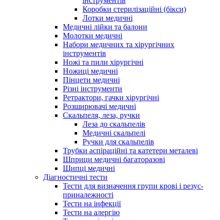
інструментів
Коробки стерилізаційні (бікси)
Лотки медичні
Медичні лійки та балони
Молотки медичні
Набори медичних та хірургічних
інструментів
Ножі та пили хірургічні
Ножиці медичні
Пінцети медичні
Різні інструменти
Ретрактори, гачки хірургічні
Розширювачі медичні
Скальпеля, леза, ручки
Леза до скальпелів
Медичні скальпелі
Ручки для скальпелів
Трубки аспіраційні та катетери металеві
Шприци медичні багаторазові
Щипці медичні
Діагностичні тести
Тести для визначення групи крові і резус-
приналежності
Тести на інфекції
Тести на алергію