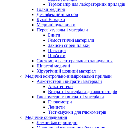
Термопапір для лабораторних приладів
Голки медичні
Дезінфекційні засоби
Кухлі Есмарха
Медичні рукавички
Перев'язувальні матеріали
Бинти
Гемостатичні матеріали
Захисні спрей плівки
Пластирі
Пов'язки
Системи для ентерального харчування
Шпателі медичні
Хірургічний шовний матеріал
Медичні контрольно-вимірювальні прилади
Алкотестери і витратні матеріали
Алкотестери
Витратні матеріали до алкотестерів
Глюкометри та витратні матеріали
Глюкометри
Ланцети
Тест-смужки для глюкометрів
Медичне обладнання
Лампи бактерицидні
Медичне діагностичне обладнання