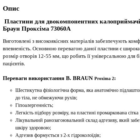
Опис
Пластини для двокомпонентних калоприймач
Браун Проксіма 73060A
Виготовлені з високоякісних матеріалів забезпечують комф
впевненість. Основною перевагою даної пластини є широк
розмір отворів 12-55 мм, що робить її універсальною для б
пацієнтів.
Переваги використання B. BRAUN
:
Proxima 2
Шестикутна фізіологічна форма, яка анатомічно підлашто
до тіла, не обмежуючи рухів;
Гіпоалергенність;
Легкість підбору розміру, на пластині промаркована сітка 
Лікувальний ранозагоювальний склад адгезиву, який забе
шкіру здоровою;
Адгезив формується з 2-х гідроколоїдів;