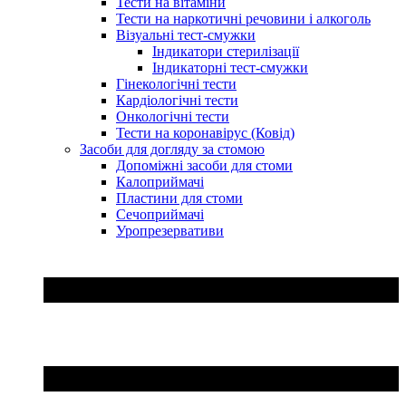
Тести на вітаміни
Тести на наркотичні речовини і алкоголь
Візуальні тест-смужки
Індикатори стерилізації
Індикаторні тест-смужки
Гінекологічні тести
Кардіологічні тести
Онкологічні тести
Тести на коронавірус (Ковід)
Засоби для догляду за стомою
Допоміжні засоби для стоми
Калоприймачі
Пластини для стоми
Сечоприймачі
Уропрезервативи