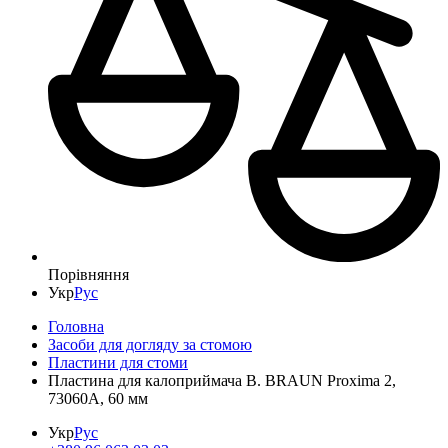
Порівняння
Укр
Рус
Головна
Засоби для догляду за стомою
Пластини для стоми
Пластина для калоприймача B. BRAUN Proxima 2,
73060A, 60 мм
Укр
Рус