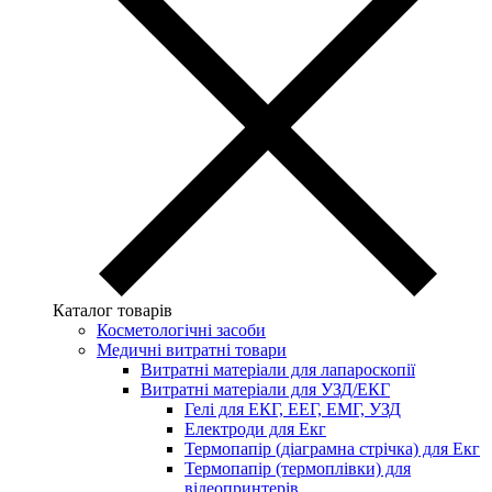
Каталог товарів
Косметологічні засоби
Медичні витратні товари
Витратні матеріали для лапароскопії
Витратні матеріали для УЗД/ЕКГ
Гелі для ЕКГ, ЕЕГ, ЕМГ, УЗД
Електроди для Екг
Термопапір (діаграмна стрічка) для Екг
Термопапір (термоплівки) для
відеопринтерів