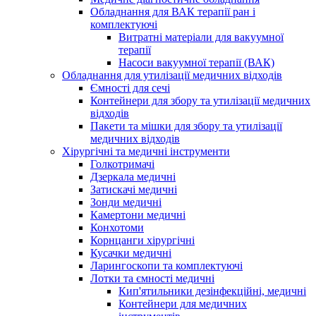
Обладнання для ВАК терапії ран і
комплектуючі
Витратні матеріали для вакуумної
терапії
Насоси вакуумної терапії (ВАК)
Обладнання для утилізації медичних відходів
Ємності для сечі
Контейнери для збору та утилізації медичних
відходів
Пакети та мішки для збору та утилізації
медичних відходів
Хірургічні та медичні інструменти
Голкотримачі
Дзеркала медичні
Затискачі медичні
Зонди медичні
Камертони медичні
Конхотоми
Корнцанги хірургічні
Кусачки медичні
Ларингоскопи та комплектуючі
Лотки та ємності медичні
Кип'ятильники дезінфекційні, медичні
Контейнери для медичних