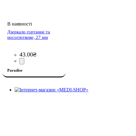
Дзеркало гортанне та
носоглоткове, 27 мм
43
.
00
₴
Paradise