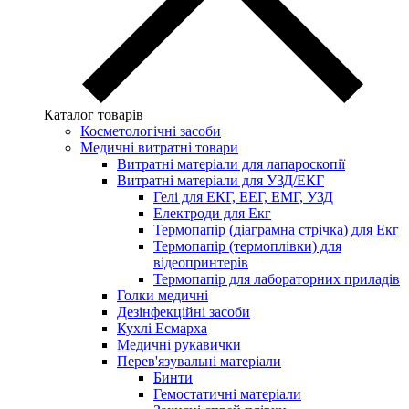
Каталог товарів
Косметологічні засоби
Медичні витратні товари
Витратні матеріали для лапароскопії
Витратні матеріали для УЗД/ЕКГ
Гелі для ЕКГ, ЕЕГ, ЕМГ, УЗД
Електроди для Екг
Термопапір (діаграмна стрічка) для Екг
Термопапір (термоплівки) для
відеопринтерів
Термопапір для лабораторних приладів
Голки медичні
Дезінфекційні засоби
Кухлі Есмарха
Медичні рукавички
Перев'язувальні матеріали
Бинти
Гемостатичні матеріали