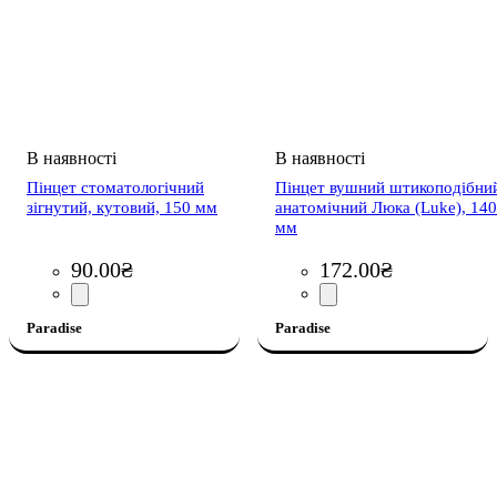
Пінцет стоматологічний
Пінцет вушний штикоподібни
зігнутий, кутовий, 150 мм
анатомічний Люка (Luke), 140
мм
90
.
00
₴
172
.
00
₴
Paradise
Paradise