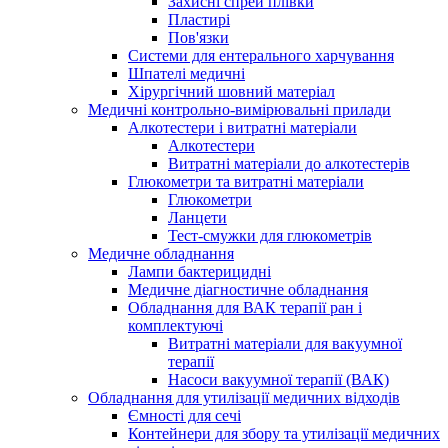
Захисні спрей плівки
Пластирі
Пов'язки
Системи для ентерального харчування
Шпателі медичні
Хірургічний шовний матеріал
Медичні контрольно-вимірювальні прилади
Алкотестери і витратні матеріали
Алкотестери
Витратні матеріали до алкотестерів
Глюкометри та витратні матеріали
Глюкометри
Ланцети
Тест-смужки для глюкометрів
Медичне обладнання
Лампи бактерицидні
Медичне діагностичне обладнання
Обладнання для ВАК терапії ран і
комплектуючі
Витратні матеріали для вакуумної
терапії
Насоси вакуумної терапії (ВАК)
Обладнання для утилізації медичних відходів
Ємності для сечі
Контейнери для збору та утилізації медичних