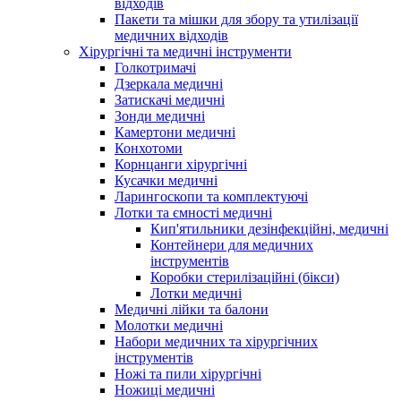
відходів
Пакети та мішки для збору та утилізації
медичних відходів
Хірургічні та медичні інструменти
Голкотримачі
Дзеркала медичні
Затискачі медичні
Зонди медичні
Камертони медичні
Конхотоми
Корнцанги хірургічні
Кусачки медичні
Ларингоскопи та комплектуючі
Лотки та ємності медичні
Кип'ятильники дезінфекційні, медичні
Контейнери для медичних
інструментів
Коробки стерилізаційні (бікси)
Лотки медичні
Медичні лійки та балони
Молотки медичні
Набори медичних та хірургічних
інструментів
Ножі та пили хірургічні
Ножиці медичні