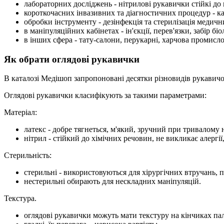
лабораторних досліджень - нітрилові рукавички стійкі до 
короткочасних інвазивних та діагностичних процедур - кат
обробки інструменту - дезінфекція та стерилізація медичн
в маніпуляційних кабінетах - ін'єкції, перев'язки, забір бі
в інших сфера - тату-салони, перукарні, харчова промисло
Як обрати оглядові рукавички
В каталозі Медішоп запропоновані десятки різновидів рукавичок
Оглядові рукавички класифікують за такими параметрами:
Матеріал:
латекс - добре тягнеться, м'який, зручний при тривалому 
нітрил - стійкий до хімічних речовин, не викликає алергі
Стерильність:
стерильні - використовуються для хірургічних втручань, п
нестерильні обирають для нескладних маніпуляцій.
Текстура.
оглядові рукавички можуть мати текстуру на кінчиках пал