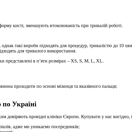
форму кисті, зменшують втомлюваність при тривалій роботі.
, однак такі вироби підходять для процедур, тривалістю до 10 х
ідходять для тривалого використання.
 представлені в п’яти розмірах – XS, S, M, L, XL.
винна проходити по основі мізинця та вказівного пальця;
 по Україні
им довіряють провідні клініки Європи. Купувати у нас вигідно, і
іалів, адже ми уникаємо посередників;
вності;