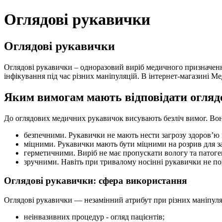
Оглядові рукавички
Оглядові рукавички
Оглядові рукавички – одноразовий виріб медичного призначення
інфікування під час різних маніпуляцій. В інтернет-магазині М
Яким вимогам мають відповідати огляд
До оглядових медичних рукавичок висувають безліч вимог. Вон
безпечними. Рукавички не мають нести загрозу здоров’ю н
міцними. Рукавички мають бути міцними на розрив для за
герметичними. Виріб не має пропускати вологу та патоге
зручними. Навіть при тривалому носінні рукавички не по
Оглядові рукавички: сфера використання
Оглядові рукавички — незамінний атрибут при різних маніпуляці
неінвазивних процедур - огляд пацієнтів;