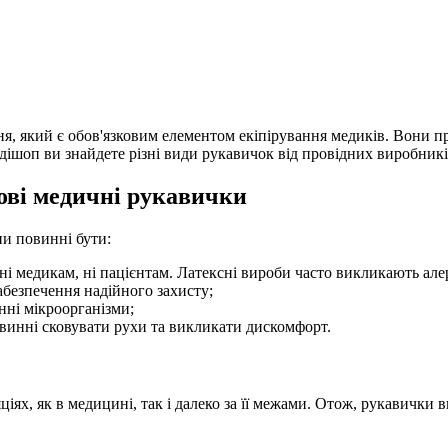
, який є обов'язковим елементом екіпірування медиків. Вони при
едішоп ви знайдете різні види рукавичок від провідних виробникі
ові медичні рукавички
и повинні бути:
і медикам, ні пацієнтам. Латексні вироби часто викликають алер
безпечення надійного захисту;
нні мікроорганізми;
винні сковувати рухи та викликати дискомфорт.
ях, як в медицині, так і далеко за її межами. Отож, рукавички 