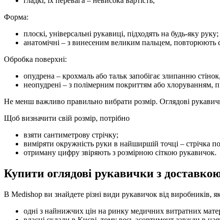
гладкі, їх перевага – невисока вартість;
Форма:
плоскі, універсальні рукавиці, підходять на будь-яку руку;
анатомічні – з винесеним великим пальцем, повторюють 
Обробка поверхні:
опудрена – крохмаль або тальк запобігає злипанню стінок
неопудрені – з полімерним покриттям або хлоруванням, п
Не менш важливо правильно вибрати розмір. Оглядові рукавички
Щоб визначити свій розмір, потрібно
взяти сантиметрову стрічку;
виміряти окружність руки в найширшій точці – стрічка по
отриману цифру звіряють з розмірною сіткою рукавичок.
Купити оглядові рукавички з доставкою
В Medishop ви знайдете різні види рукавичок від виробників, як
одні з найнижчих цін на ринку медичних витратних матер
власні склади в Києві, тому весь асортимент завжди в ная