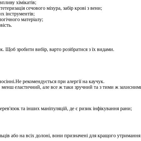
впливу хімікатів;
етеризація сечового міхура, забір крові з вени;
их інструментів;
ологічного матеріалу;
вість.
. Щоб зробити вибір, варто розібратися з їх видами.
носінні.Не рекомендується при алергії на каучук.
ї, менш еластичний, але все ж таки зручний та з тими ж захисни
ерев'язок та інших маніпуляцій, де є ризик інфікування рани;
ьців або на всіх долоні, вони призначені для кращого утримання 