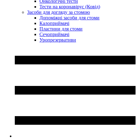
Онкологічні тести
Тести на коронавірус (Ковід)
Засоби для догляду за стомою
Допоміжні засоби для стоми
Калоприймачі
Пластини для стоми
Сечоприймачі
Уропрезервативи