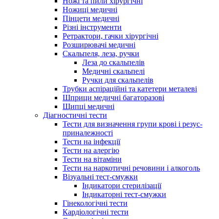
Ножі та пили хірургічні
Ножиці медичні
Пінцети медичні
Різні інструменти
Ретрактори, гачки хірургічні
Розширювачі медичні
Скальпеля, леза, ручки
Леза до скальпелів
Медичні скальпелі
Ручки для скальпелів
Трубки аспіраційні та катетери металеві
Шприци медичні багаторазові
Щипці медичні
Діагностичні тести
Тести для визначення групи крові і резус-
приналежності
Тести на інфекції
Тести на алергію
Тести на вітаміни
Тести на наркотичні речовини і алкоголь
Візуальні тест-смужки
Індикатори стерилізації
Індикаторні тест-смужки
Гінекологічні тести
Кардіологічні тести