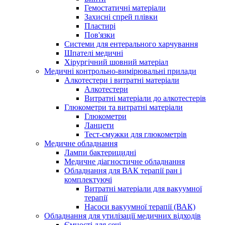
Гемостатичні матеріали
Захисні спрей плівки
Пластирі
Пов'язки
Системи для ентерального харчування
Шпателі медичні
Хірургічний шовний матеріал
Медичні контрольно-вимірювальні прилади
Алкотестери і витратні матеріали
Алкотестери
Витратні матеріали до алкотестерів
Глюкометри та витратні матеріали
Глюкометри
Ланцети
Тест-смужки для глюкометрів
Медичне обладнання
Лампи бактерицидні
Медичне діагностичне обладнання
Обладнання для ВАК терапії ран і
комплектуючі
Витратні матеріали для вакуумної
терапії
Насоси вакуумної терапії (ВАК)
Обладнання для утилізації медичних відходів
Ємності для сечі