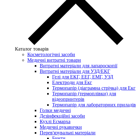
Каталог товарів
Косметологічні засоби
Медичні витратні товари
Витратні матеріали для лапароскопії
Витратні матеріали для УЗД/ЕКГ
Гелі для ЕКГ, ЕЕГ, ЕМГ, УЗД
Електроди для Екг
Термопапір (діаграмна стрічка) для Екг
Термопапір (термоплівки) для
відеопринтерів
Термопапір для лабораторних приладів
Голки медичні
Дезінфекційні засоби
Кухлі Есмарха
Медичні рукавички
Перев'язувальні матеріали
Бинти