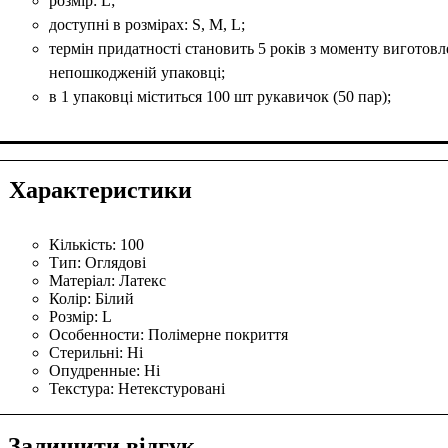
розмір: L;
доступні в розмірах: S, M, L;
термін придатності становить 5 років з моменту виготов
непошкодженій упаковці;
в 1 упаковці міститься 100 шт рукавичок (50 пар);
Характеристики
Кількість:
100
Тип:
Оглядові
Матеріал:
Латекс
Колір:
Білий
Розмір:
L
Особенности:
Полімерне покриття
Стерильні:
Ні
Опудренные:
Ні
Текстура:
Нетекстуровані
Залишити відгук