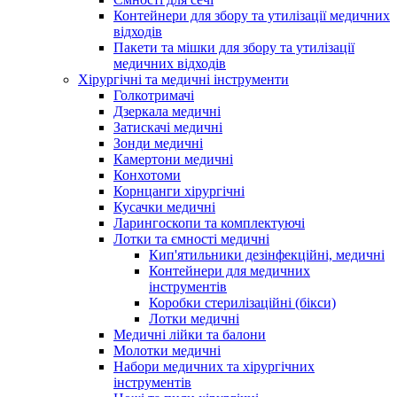
Контейнери для збору та утилізації медичних
відходів
Пакети та мішки для збору та утилізації
медичних відходів
Хірургічні та медичні інструменти
Голкотримачі
Дзеркала медичні
Затискачі медичні
Зонди медичні
Камертони медичні
Конхотоми
Корнцанги хірургічні
Кусачки медичні
Ларингоскопи та комплектуючі
Лотки та ємності медичні
Кип'ятильники дезінфекційні, медичні
Контейнери для медичних
інструментів
Коробки стерилізаційні (бікси)
Лотки медичні
Медичні лійки та балони
Молотки медичні
Набори медичних та хірургічних
інструментів