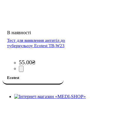
Тест для виявлення антитіл до
туберкульозу Ecotest TB-W23
55
.
00
₴
Ecotest