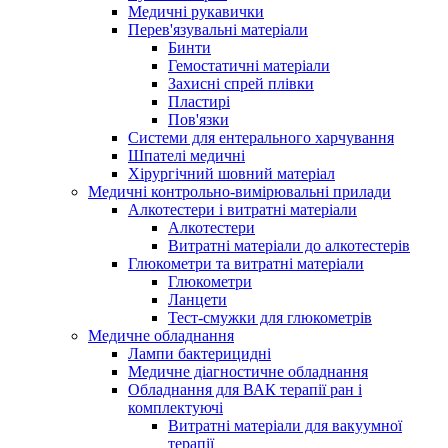
Медичні рукавички
Перев'язувальні матеріали
Бинти
Гемостатичні матеріали
Захисні спрей плівки
Пластирі
Пов'язки
Системи для ентерального харчування
Шпателі медичні
Хірургічний шовний матеріал
Медичні контрольно-вимірювальні прилади
Алкотестери і витратні матеріали
Алкотестери
Витратні матеріали до алкотестерів
Глюкометри та витратні матеріали
Глюкометри
Ланцети
Тест-смужки для глюкометрів
Медичне обладнання
Лампи бактерицидні
Медичне діагностичне обладнання
Обладнання для ВАК терапії ран і
комплектуючі
Витратні матеріали для вакуумної
терапії