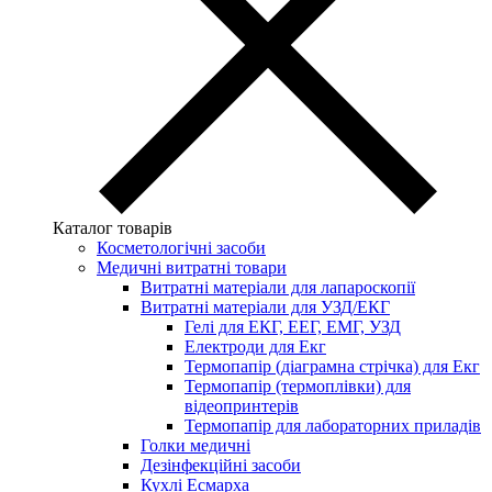
Каталог товарів
Косметологічні засоби
Медичні витратні товари
Витратні матеріали для лапароскопії
Витратні матеріали для УЗД/ЕКГ
Гелі для ЕКГ, ЕЕГ, ЕМГ, УЗД
Електроди для Екг
Термопапір (діаграмна стрічка) для Екг
Термопапір (термоплівки) для
відеопринтерів
Термопапір для лабораторних приладів
Голки медичні
Дезінфекційні засоби
Кухлі Есмарха