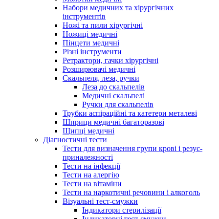
Набори медичних та хірургічних
інструментів
Ножі та пили хірургічні
Ножиці медичні
Пінцети медичні
Різні інструменти
Ретрактори, гачки хірургічні
Розширювачі медичні
Скальпеля, леза, ручки
Леза до скальпелів
Медичні скальпелі
Ручки для скальпелів
Трубки аспіраційні та катетери металеві
Шприци медичні багаторазові
Щипці медичні
Діагностичні тести
Тести для визначення групи крові і резус-
приналежності
Тести на інфекції
Тести на алергію
Тести на вітаміни
Тести на наркотичні речовини і алкоголь
Візуальні тест-смужки
Індикатори стерилізації
Індикаторні тест-смужки