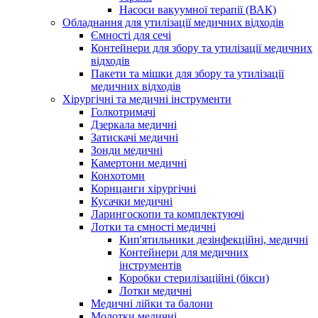
Насоси вакуумної терапії (ВАК)
Обладнання для утилізації медичних відходів
Ємності для сечі
Контейнери для збору та утилізації медичних
відходів
Пакети та мішки для збору та утилізації
медичних відходів
Хірургічні та медичні інструменти
Голкотримачі
Дзеркала медичні
Затискачі медичні
Зонди медичні
Камертони медичні
Конхотоми
Корнцанги хірургічні
Кусачки медичні
Ларингоскопи та комплектуючі
Лотки та ємності медичні
Кип'ятильники дезінфекційні, медичні
Контейнери для медичних
інструментів
Коробки стерилізаційні (бікси)
Лотки медичні
Медичні лійки та балони
Молотки медичні