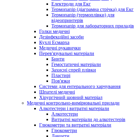
Електроди для Екг
Термопапір (діаграмна стрічка) для Екг
Термопапір (термоплівки) для
відеопринтерів
Термопапір для лабораторних приладів
Голки медичні
Дезінфекційні засоби
Кухлі Есмарха
Медичні рукавички
Перев'язувальні матеріали
Бинти
Гемостатичні матеріали
Захисні спрей плівки
Пластирі
Пов'язки
Системи для ентерального харчування
Шпателі медичні
Хірургічний шовний матеріал
Медичні контрольно-вимірювальні прилади
Алкотестери і витратні матеріали
Алкотестери
Витратні матеріали до алкотестерів
Глюкометри та витратні матеріали
Глюкометри
Ланцети