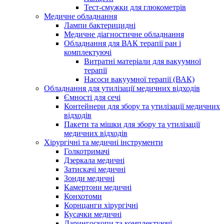
Тест-смужки для глюкометрів
Медичне обладнання
Лампи бактерицидні
Медичне діагностичне обладнання
Обладнання для ВАК терапії ран і
комплектуючі
Витратні матеріали для вакуумної
терапії
Насоси вакуумної терапії (ВАК)
Обладнання для утилізації медичних відходів
Ємності для сечі
Контейнери для збору та утилізації медичних
відходів
Пакети та мішки для збору та утилізації
медичних відходів
Хірургічні та медичні інструменти
Голкотримачі
Дзеркала медичні
Затискачі медичні
Зонди медичні
Камертони медичні
Конхотоми
Корнцанги хірургічні
Кусачки медичні
Ларингоскопи та комплектуючі