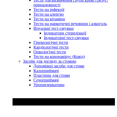
Тести для визначення групи крові і резус-
приналежності
Тести на інфекції
Тести на алергію
Тести на вітаміни
Тести на наркотичні речовини і алкоголь
Візуальні тест-смужки
Індикатори стерилізації
Індикаторні тест-смужки
Гінекологічні тести
Кардіологічні тести
Онкологічні тести
Тести на коронавірус (Ковід)
Засоби для догляду за стомою
Допоміжні засоби для стоми
Калоприймачі
Пластини для стоми
Сечоприймачі
Уропрезервативи