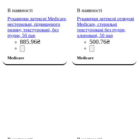
Рукавички латексні Medicare,
Рукавички латексні оглядові
нестерильні, підвищеного
Medicare, стерильні
ризику, текстуровані, без
текстуровані без пудри,
пудри, 50 пар
хлоровані, 50 пар
885
.
96
₴
500
.
76
₴
Medicare
Medicare