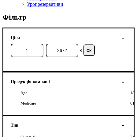
Уропрезервативи
Фільтр
Ціна
₴
ОК
Продукція компанії
Igar
18
Medicare
61
Тип
Оглядові
57