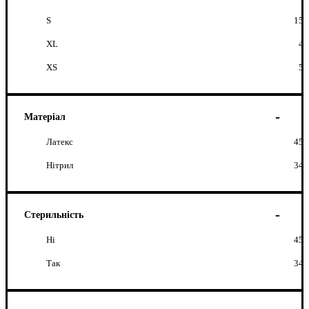
S
15
XL
4
XS
5
Матеріал
Латекс
45
Нітрил
34
Стерильність
Ні
45
Так
34