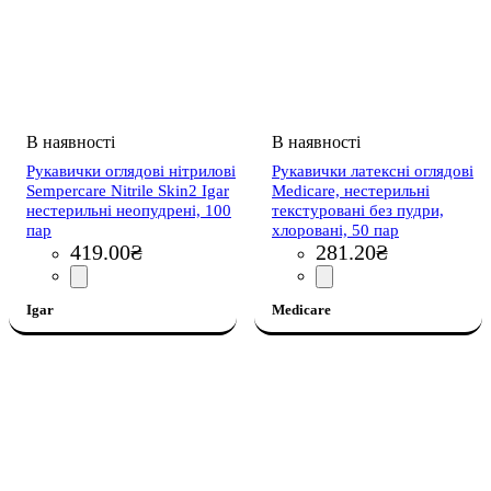
Рукавички оглядові нітрилові
Рукавички латексні оглядові
Sempercare Nitrile Skin2 Igar
Medicare, нестерильні
нестерильні неопудрені, 100
текстуровані без пудри,
пар
хлоровані, 50 пар
419
.
00
₴
281
.
20
₴
Igar
Medicare