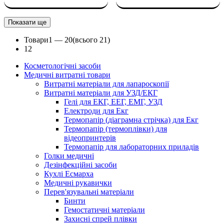
Показати ще
Товари
1 —
20
(всього 21)
1
2
Косметологічні засоби
Медичні витратні товари
Витратні матеріали для лапароскопії
Витратні матеріали для УЗД/ЕКГ
Гелі для ЕКГ, ЕЕГ, ЕМГ, УЗД
Електроди для Екг
Термопапір (діаграмна стрічка) для Екг
Термопапір (термоплівки) для
відеопринтерів
Термопапір для лабораторних приладів
Голки медичні
Дезінфекційні засоби
Кухлі Есмарха
Медичні рукавички
Перев'язувальні матеріали
Бинти
Гемостатичні матеріали
Захисні спрей плівки