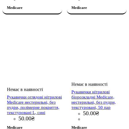
Medicare
Medicare
Рукавички нітрилові
Рукавички оглядові нітрилові
біорозкладні Medicare,
Medicare нестерильні, без
нестерильні, без пудри,
пудри, полімерне покриття,
текстуровані, 50 пар
50
.
00
₴
текстуровані L, сині
50
.
00
₴
Medicare
Medicare