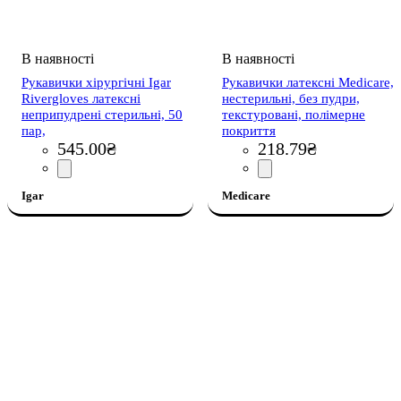
Рукавички хірургічні Igar
Рукавички латексні Medicare,
Rivergloves латексні
нестерильні, без пудри,
неприпудрені стерильні, 50
текстуровані, полімерне
пар,
покриття
545
.
00
₴
218
.
79
₴
Igar
Medicare