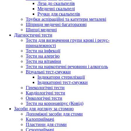
Леза до скальпелів
Медичні скальпелі
Ручки для скальпелів
Трубки аспіраційні та катетери металеві
Шприци медичні багаторазові
Щипці медичні
Діагностичні тести
Тести для визначення групи крові і резус-
приналежності
Тести на інфекції
Тести на алергію
Тести на вітаміни
Тести на наркотичні речовини і алкоголь
Візуальні тест-смужки
Індикатори стерилізації
Індикаторні тест-смужки
Гінекологічні тести
Кардіологічні тести
Онкологічні тести
Тести на коронавірус (Ковід)
Засоби для догляду за стомою
Допоміжні засоби для стоми
Калоприймачі
Пластини для стоми
Сечоприймачі