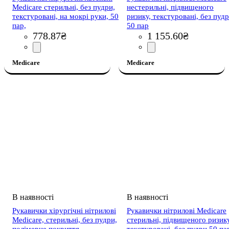
Medicare стерильні, без пудри,
нестерильні, підвищеного
текстуровані, на мокрі руки, 50
ризику, текстуровані, без пуд
пар,
50 пар
778
.
87
₴
1 155
.
60
₴
Medicare
Medicare
Рукавички хірургічні нітрилові
Рукавички нітрилові Medicare
Medicare, стерильні, без пудри,
стерильні, підвищеного ризику