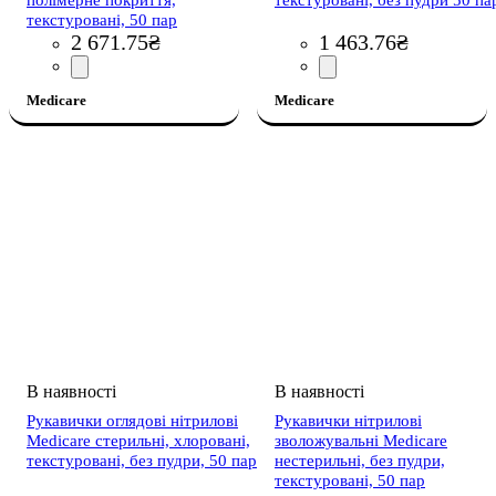
полімерне покриття,
текстуровані, без пудри 50 па
текстуровані, 50 пар
2 671
.
75
₴
1 463
.
76
₴
Medicare
Medicare
Рукавички оглядові нітрилові
Рукавички нітрилові
Medicare стерильні, хлоровані,
зволожувальні Medicare
текстуровані, без пудри, 50 пар
нестерильні, без пудри,
текстуровані, 50 пар