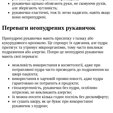
рукавички щільно облягають руки, не сковуючи рухів,
але зберігають чутливість;
рукавички еластичні, тож їх легко надягати, навіть якщо
вони неприпудрені.
Переваги неопудрених рукавичок
Припудрені рукавички мають присипку з тальку або
кукурудзяного крохмалю. Це спрощує їх одягання, але пудра
притягує та утримує мікроорганізми, тому часто викликає
подразнення або алергію. Попри це неопудрені рукавички
мають свої переваги:
можливість використання в косметології, адже при
потраплянні пудра часто призводить до подразнення на
шкірі пацієнта;
використання в харчовій промисловості, адже пудра
гарантовано не потрапить в продукти;
гіпоалергенність, рукавички без пудри, особливо
нітрилові, не викликають алергію;
їх можна носити кілька годин поспіль без дискомфорту;
не сушать шкіру, як це буває при використанні
рукавичок з пудрою;