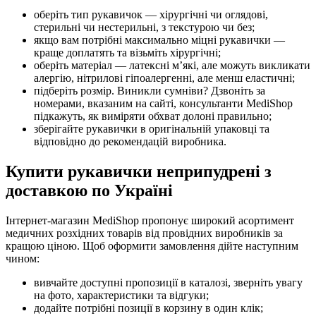
оберіть тип рукавичок — хірургічні чи оглядові,
стерильні чи нестерильні, з текстурою чи без;
якщо вам потрібні максимально міцні рукавички —
краще доплатять та візьміть хірургічні;
оберіть матеріал — латексні м’які, але можуть викликати
алергію, нітрилові гіпоалергенні, але менш еластичні;
підберіть розмір. Виникли сумніви? Дзвоніть за
номерами, вказаним на сайті, консультанти MediShop
підкажуть, як виміряти обхват долоні правильно;
зберігайте рукавички в оригінальній упаковці та
відповідно до рекомендацій виробника.
Купити рукавички неприпудрені з
доставкою по Україні
Інтернет-магазин MediShop пропонує широкий асортимент
медичних розхідних товарів від провідних виробників за
кращою ціною. Щоб оформити замовлення дійте наступним
чином:
вивчайте доступні пропозиції в каталозі, зверніть увагу
на фото, характеристики та відгуки;
додайте потрібні позиції в корзину в один клік;