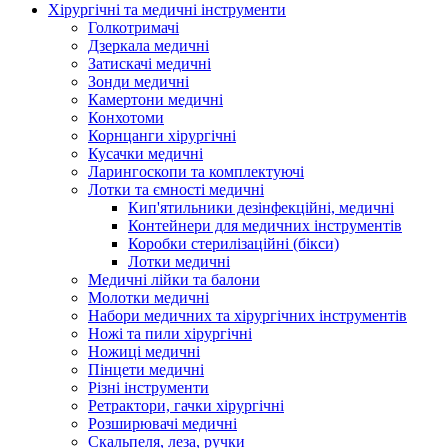
Хірургічні та медичні інструменти
Голкотримачі
Дзеркала медичні
Затискачі медичні
Зонди медичні
Камертони медичні
Конхотоми
Корнцанги хірургічні
Кусачки медичні
Ларингоскопи та комплектуючі
Лотки та ємності медичні
Кип'ятильники дезінфекційні, медичні
Контейнери для медичних інструментів
Коробки стерилізаційні (бікси)
Лотки медичні
Медичні лійки та балони
Молотки медичні
Набори медичних та хірургічних інструментів
Ножі та пили хірургічні
Ножиці медичні
Пінцети медичні
Різні інструменти
Ретрактори, гачки хірургічні
Розширювачі медичні
Скальпеля, леза, ручки