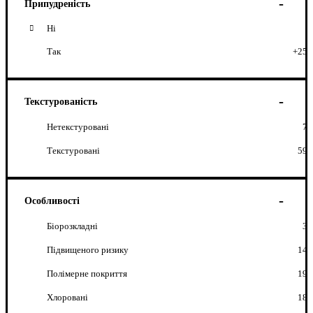
Припудреність
Ні
Так
+25
Текстурованість
Нетекстуровані
7
Текстуровані
59
Особливості
Біорозкладні
3
Підвищеного ризику
14
Полімерне покриття
19
Хлоровані
18