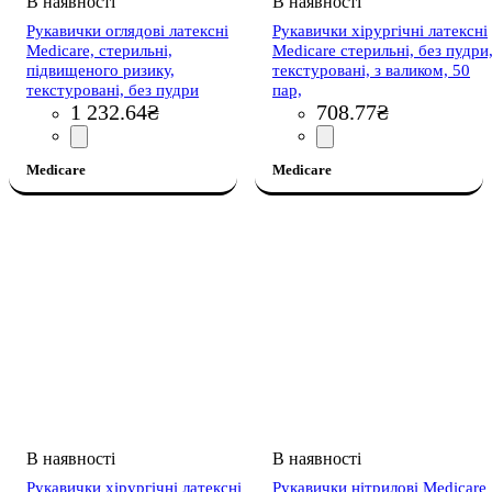
Рукавички оглядові латексні
Рукавички хірургічні латексні
Medicare, стерильні,
Medicare стерильні, без пудри
підвищеного ризику,
текстуровані, з валиком, 50
текстуровані, без пудри
пар,
1 232
.
64
₴
708
.
77
₴
Medicare
Medicare
Рукавички хірургічні латексні
Рукавички нітрилові Medicare