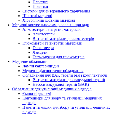
Пластирі
Пов'язки
Системи для ентерального харчування
Шпателі медичні
Хірургічний шовний матеріал
Медичні контрольно-вимірювальні прилади
Алкотестери і витратні матеріали
Алкотестери
Витратні матеріали до алкотестерів
Глюкометри та витратні матеріали
Глюкометри
Ланцети
Тест-смужки для глюкометрів
Медичне обладнання
Лампи бактерицидні
Медичне діагностичне обладнання
Обладнання для ВАК терапії ран і комплектуючі
Витратні матеріали для вакуумної терапії
Насоси вакуумної терапії (ВАК)
Обладнання для утилізації медичних відходів
Ємності для сечі
Контейнери для збору та утилізації медичних
відходів
Пакети та мішки для збору та утилізації медичних
відходів