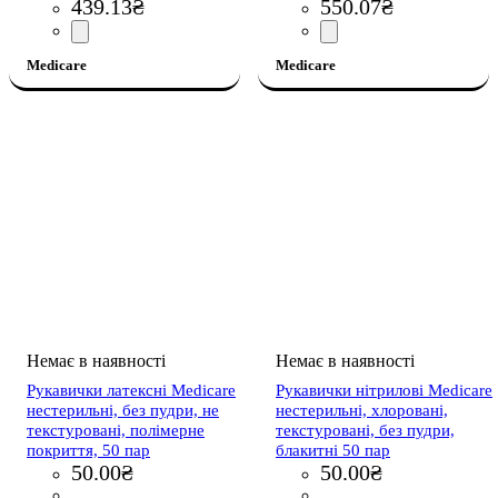
439
.
13
₴
550
.
07
₴
Medicare
Medicare
Рукавички латексні Medicare
Рукавички нітрилові Medicare
нестерильні, без пудри, не
нестерильні, хлоровані,
текстуровані, полімерне
текстуровані, без пудри,
покриття, 50 пар
блакитні 50 пар
50
.
00
₴
50
.
00
₴