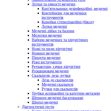
Лотки та ємності медичні
Кип'ятильники дезінфекційні, медичні
Контейнери для медичних
інструментів
Коробки стерилізаційні (бікси)
Лотки медичні
Медичні лійки та балони
Молотки медичні
Набори медичних та хірургічних
інструментів
Ножі та пили хірургічні
Ножиці медичні
Пінцети медичні
Різні інструменти
Ретрактори, гачки хірургічні
Розширювачі медичні
Скальпеля, леза, ручки
Леза до скальпелів
Медичні скальпелі
Ручки для скальпелів
Трубки аспіраційні та катетери металеві
Шприци медичні багаторазові
Щипці медичні
Діагностичні тести