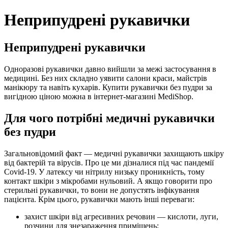
Неприпудрені рукавички
Неприпудрені рукавички
Одноразові рукавички давно вийшли за межі застосування в
медицині. Без них складно уявити салони краси, майстрів
манікюру та навіть кухарів. Купити рукавички без пудри за
вигідною ціною можна в інтернет-магазині MediShop.
Для чого потрібні медичні рукавички
без пудри
Загальновідомий факт — медичні рукавички захищають шкіру
від бактерій та вірусів. Про це ми дізналися під час пандемії
Covid-19. У латексу чи нітрилу низьку проникність, тому
контакт шкіри з мікробами нульовий. А якщо говорити про
стерильні рукавички, то вони не допустять інфікування
пацієнта. Крім цього, рукавички мають інші переваги:
захист шкіри від агресивних речовин — кислоти, луги,
розчини для знезараження приміщень;