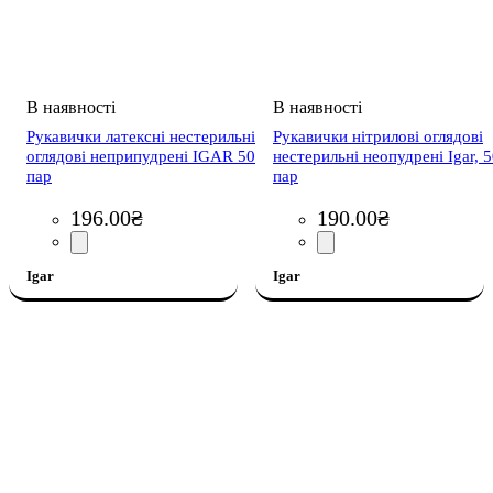
Рукавички латексні нестерильні
Рукавички нітрилові оглядові
оглядові неприпудрені IGAR 50
нестерильні неопудрені Igar, 
пар
пар
196
.
00
₴
190
.
00
₴
Igar
Igar