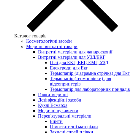
Каталог товарів
Косметологічні засоби
Медичні витратні товари
Витратні матеріали для лапароскопії
Витратні матеріали для УЗД/ЕКГ
Гелі для ЕКГ, ЕЕГ, ЕМГ, УЗД
Електроди для Екг
Термопапір (діаграмна стрічка) для Екг
Термопапір (термоплівки) для
відеопринтерів
Термопапір для лабораторних приладів
Голки медичні
Дезінфекційні засоби
Кухлі Есмарха
Медичні рукавички
Перев'язувальні матеріали
Бинти
Гемостатичні матеріали
Захисні спрей плівки