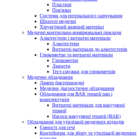
Пластирі
Пов'язки
Системи для ентерального харчування
Шпателі медичні
Хірургічний шовний матеріал
Медичні контрольно-вимірювальні прилади
Алкотестери і витратні матеріали
Алкотестери
Витратні матеріали до алкотестерів
Глюкометри та витратні матеріали
Глюкометри
Ланцети
Тест-смужки для глюкометрів
Медичне обладнання
Лампи бактерицидні
Медичне діагностичне обладнання
Обладнання для ВАК терапії ран і
комплектуючі
Витратні матеріали для вакуумної
терапії
Насоси вакуумної терапії (ВАК)
Обладнання для утилізації медичних відходів
Ємності для сечі
Контейнери для збору та утилізації медичних
відходів