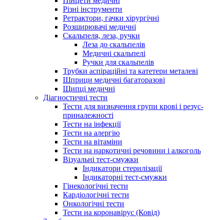
Пінцети медичні
Різні інструменти
Ретрактори, гачки хірургічні
Розширювачі медичні
Скальпеля, леза, ручки
Леза до скальпелів
Медичні скальпелі
Ручки для скальпелів
Трубки аспіраційні та катетери металеві
Шприци медичні багаторазові
Щипці медичні
Діагностичні тести
Тести для визначення групи крові і резус-
приналежності
Тести на інфекції
Тести на алергію
Тести на вітаміни
Тести на наркотичні речовини і алкоголь
Візуальні тест-смужки
Індикатори стерилізації
Індикаторні тест-смужки
Гінекологічні тести
Кардіологічні тести
Онкологічні тести
Тести на коронавірус (Ковід)