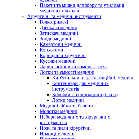
Пакети та мішки для збору та утилізації
медичних відходів
Хірургічні та медичні інструменти
Голкотримачі
Дзеркала медичні
Затискачі медичні
Зонди медичні
Камертони медичні
Конхотоми
Корнцанги хірургічні
Кусачки медичні
Ларингоскопи та комплектуючі
Лотки та ємності медичні
Кип'ятильники дезінфекційні, медичні
Контейнери для медичних
інструментів
Коробки стерилізаційні (бікси)
Лотки медичні
Медичні лійки та балони
Молотки медичні
Набори медичних та хірургічних
інструментів
Ножі та пили хірургічні
Ножиці медичні