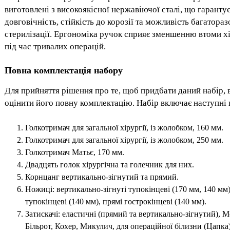
виготовлені з високоякісної нержавіючої сталі, що гарантує
довговічність, стійкість до корозії та можливість багатораз
стерилізації. Ергономіка ручок сприяє зменшенню втоми х
під час тривалих операцій.
Повна комплектація набору
Для прийняття рішення про те, щоб придбати даний набір,
оцінити його повну комплектацію. Набір включає наступні 
Голкотримач для загальної хірургії, із жолобком, 160 мм.
Голкотримач для загальної хірургії, із жолобком, 250 мм.
Голкотримач Матьє, 170 мм.
Двадцять голок хірургічна та голечник для них.
Корнцанг вертикально-зігнутий та прямий.
Ножиці: вертикально-зігнуті тупокінцеві (170 мм, 140 мм)
тупокінцеві (140 мм), прямі гострокінцеві (140 мм).
Затискачі: еластичні (прямий та вертикально-зігнутий), М
Більрот, Кохер, Микулич, для операційної білизни (Цапка)