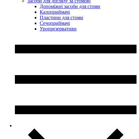
Засоби для догляду за стомою
Допоміжні засоби для стоми
Калоприймачі
Пластини для стоми
Сечоприймачі
Уропрезервативи