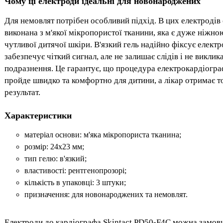
Чому ці електроди ідеальні для новонароджених
Для немовлят потрібен особливий підхід. В цих електродів
виконана з м'якої мікропористої тканини, яка є дуже ніжно
чутливої дитячої шкіри. В'язкий гель надійно фіксує електр
забезпечує чіткий сигнал, але не залишає слідів і не виклик
подразнення. Це гарантує, що процедура електрокардіогра
пройде швидко та комфортно для дитини, а лікар отримає 
результат.
Характеристики
матеріал основи: м'яка мікропориста тканина;
розмір: 24х23 мм;
тип гелю: в'язкий;
властивості: рентгенопрозорі;
кількість в упаковці: 3 штуки;
призначення: для новонароджених та немовлят.
Електроди до кардіографа Skintact PD50-F4C можна замов