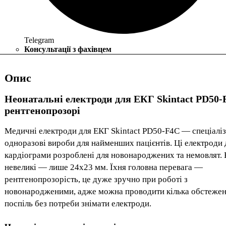
Telegram
Консультації з фахівцем
Опис
Неонатальні електроди для ЕКГ Skintact PD50-
рентгенопрозорі
Медичні електроди для ЕКГ Skintact PD50-F4C — спеціаліз
одноразові вироби для найменших пацієнтів. Ці електроди 
кардіограми розроблені для новонароджених та немовлят.
невеликі — лише 24х23 мм. Їхня головна перевага —
рентгенопрозорість, це дуже зручно при роботі з
новонародженими, адже можна проводити кілька обстеже
поспіль без потреби знімати електроди.