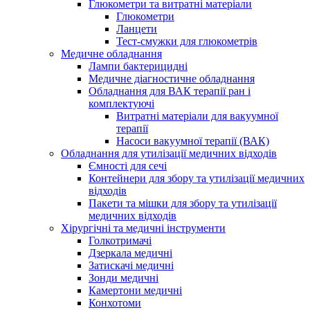
Глюкометри та витратні матеріали
Глюкометри
Ланцети
Тест-смужки для глюкометрів
Медичне обладнання
Лампи бактерицидні
Медичне діагностичне обладнання
Обладнання для ВАК терапії ран і
комплектуючі
Витратні матеріали для вакуумної
терапії
Насоси вакуумної терапії (ВАК)
Обладнання для утилізації медичних відходів
Ємності для сечі
Контейнери для збору та утилізації медичних
відходів
Пакети та мішки для збору та утилізації
медичних відходів
Хірургічні та медичні інструменти
Голкотримачі
Дзеркала медичні
Затискачі медичні
Зонди медичні
Камертони медичні
Конхотоми