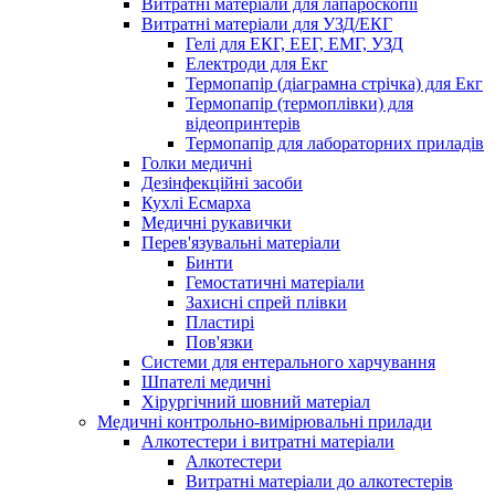
Витратні матеріали для лапароскопії
Витратні матеріали для УЗД/ЕКГ
Гелі для ЕКГ, ЕЕГ, ЕМГ, УЗД
Електроди для Екг
Термопапір (діаграмна стрічка) для Екг
Термопапір (термоплівки) для
відеопринтерів
Термопапір для лабораторних приладів
Голки медичні
Дезінфекційні засоби
Кухлі Есмарха
Медичні рукавички
Перев'язувальні матеріали
Бинти
Гемостатичні матеріали
Захисні спрей плівки
Пластирі
Пов'язки
Системи для ентерального харчування
Шпателі медичні
Хірургічний шовний матеріал
Медичні контрольно-вимірювальні прилади
Алкотестери і витратні матеріали
Алкотестери
Витратні матеріали до алкотестерів