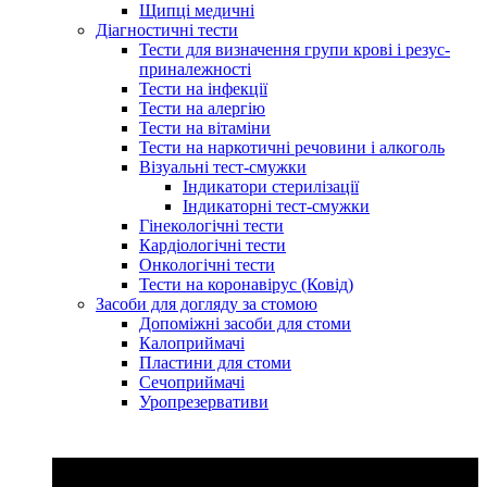
Щипці медичні
Діагностичні тести
Тести для визначення групи крові і резус-
приналежності
Тести на інфекції
Тести на алергію
Тести на вітаміни
Тести на наркотичні речовини і алкоголь
Візуальні тест-смужки
Індикатори стерилізації
Індикаторні тест-смужки
Гінекологічні тести
Кардіологічні тести
Онкологічні тести
Тести на коронавірус (Ковід)
Засоби для догляду за стомою
Допоміжні засоби для стоми
Калоприймачі
Пластини для стоми
Сечоприймачі
Уропрезервативи