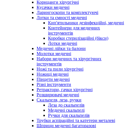
Корнцанги хірургічні
Кусачки медичні
Ларингоскопи та комплектуючі
Лотки та ємності медичні
Кип'ятильники дезінфекційні, медичні
Контейнери для медичних
інструментів
Коробки стерилізаційні (бікси)
Лотки медичні
Медичні лійки та балони
Молотки медичні
Набори медичних та хірургічних
інструментів
Ножі та пили хірургічні
Ножиці медичні
Пінцети медичні
Різні інструменти
Ретрактори, гачки хірургічні
Розширювачі медичні
Скальпеля, леза, ручки
Леза до скальпелів
Медичні скальпелі
Ручки для скальпелів
Трубки аспіраційні та катетери металеві
Шприци медичні багаторазові