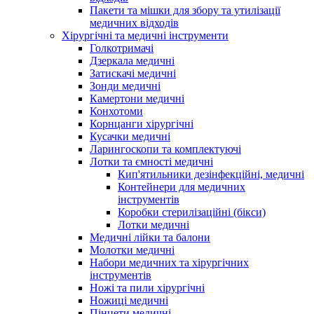
Пакети та мішки для збору та утилізації
медичних відходів
Хірургічні та медичні інструменти
Голкотримачі
Дзеркала медичні
Затискачі медичні
Зонди медичні
Камертони медичні
Конхотоми
Корнцанги хірургічні
Кусачки медичні
Ларингоскопи та комплектуючі
Лотки та ємності медичні
Кип'ятильники дезінфекційні, медичні
Контейнери для медичних
інструментів
Коробки стерилізаційні (бікси)
Лотки медичні
Медичні лійки та балони
Молотки медичні
Набори медичних та хірургічних
інструментів
Ножі та пили хірургічні
Ножиці медичні
Пінцети медичні