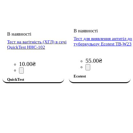
Тест для виявлення антитіл до
Тест на вагітність (ХГЛ) в сечі
туберкульозу Ecotest TB-W23
QuickTest HHC-102
55
.
00
₴
10
.
00
₴
Ecotest
QuickTest