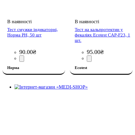
Тест смужки індикаторні,
Тест на кальпротектин у
Норма РН, 50 шт
фекаліях Ecotest CAP-F23, 1
шт.
90
.
00
₴
95
.
00
₴
Норма
Ecotest