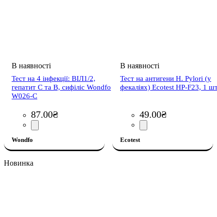
Тест на 4 інфекції: ВІЛ1/2,
Тест на антигени H. Pylori (у
гепатит С та В, сифіліс Wondfo
фекаліях) Ecotest HP-F23, 1 шт
W026-C
87
.
00
₴
49
.
00
₴
Wondfo
Ecotest
Новинка