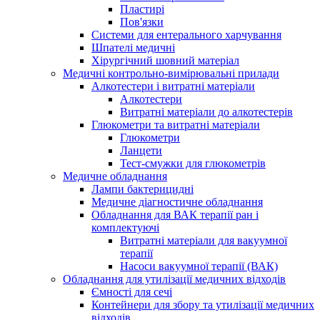
Пластирі
Пов'язки
Системи для ентерального харчування
Шпателі медичні
Хірургічний шовний матеріал
Медичні контрольно-вимірювальні прилади
Алкотестери і витратні матеріали
Алкотестери
Витратні матеріали до алкотестерів
Глюкометри та витратні матеріали
Глюкометри
Ланцети
Тест-смужки для глюкометрів
Медичне обладнання
Лампи бактерицидні
Медичне діагностичне обладнання
Обладнання для ВАК терапії ран і
комплектуючі
Витратні матеріали для вакуумної
терапії
Насоси вакуумної терапії (ВАК)
Обладнання для утилізації медичних відходів
Ємності для сечі
Контейнери для збору та утилізації медичних
відходів