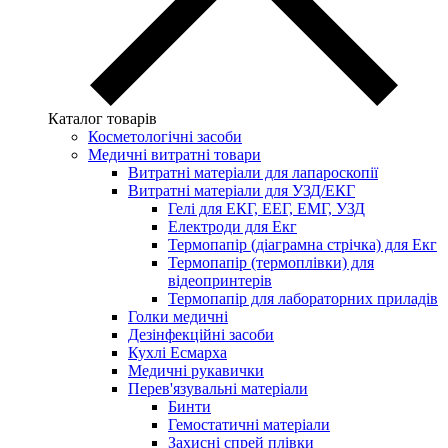
Каталог товарів
Косметологічні засоби
Медичні витратні товари
Витратні матеріали для лапароскопії
Витратні матеріали для УЗД/ЕКГ
Гелі для ЕКГ, ЕЕГ, ЕМГ, УЗД
Електроди для Екг
Термопапір (діаграмна стрічка) для Екг
Термопапір (термоплівки) для
відеопринтерів
Термопапір для лабораторних приладів
Голки медичні
Дезінфекційні засоби
Кухлі Есмарха
Медичні рукавички
Перев'язувальні матеріали
Бинти
Гемостатичні матеріали
Захисні спрей плівки