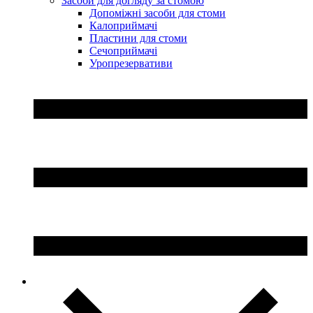
Засоби для догляду за стомою
Допоміжні засоби для стоми
Калоприймачі
Пластини для стоми
Сечоприймачі
Уропрезервативи