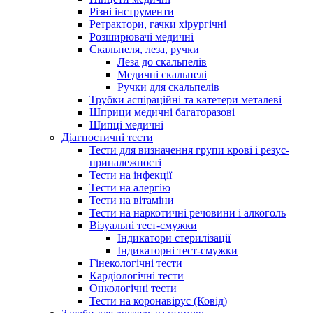
Різні інструменти
Ретрактори, гачки хірургічні
Розширювачі медичні
Скальпеля, леза, ручки
Леза до скальпелів
Медичні скальпелі
Ручки для скальпелів
Трубки аспіраційні та катетери металеві
Шприци медичні багаторазові
Щипці медичні
Діагностичні тести
Тести для визначення групи крові і резус-
приналежності
Тести на інфекції
Тести на алергію
Тести на вітаміни
Тести на наркотичні речовини і алкоголь
Візуальні тест-смужки
Індикатори стерилізації
Індикаторні тест-смужки
Гінекологічні тести
Кардіологічні тести
Онкологічні тести
Тести на коронавірус (Ковід)