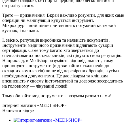
ідеально гладкою, без пор та щербин, щоб легко митися й
стерилізуватися.
Третє — призначення. Вкрай важливо розуміти, для яких саме
операцій чи маніпуляцій купується інструмент.
Мікрохірургічний пінцет не замінить потужний кістковий
кусачок, і навпаки.
І, звісно, репутація виробника та наявність документів.
Інструменти медичного призначення підлягають суворій
сертифікації. Саме тому багато хто звертається до
спеціалізованих постачальників, які цінують свою репутацію.
Наприклад, в Medishop розуміють відповідальність, тому
пропонують інструменти (від звичайних скальпелів до
складних комплектів) лише від перевірених брендів, з усіма
необхідними документами. Це дає лікарям та клінікам
впевненість у своєму інструментарії та дозволяє зосередитись
на головному — лікуванні людей.
Тому обирайте медінструменти з розумом разом з нами!
Інтернет-магазин «MEDI-SHOP»
Написати відгук