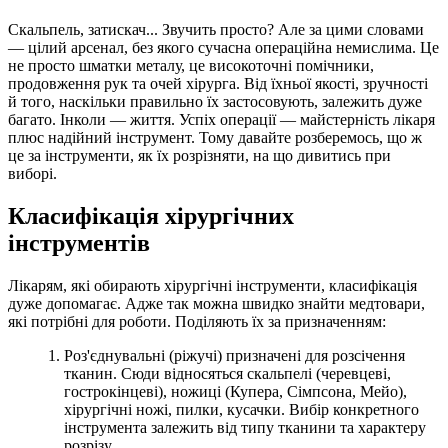
Скальпель, затискач... Звучить просто? Але за цими словами
— цілий арсенал, без якого сучасна операційна немислима. Це
не просто шматки металу, це високоточні помічники,
продовження рук та очей хірурга. Від їхньої якості, зручності
й того, наскільки правильно їх застосовують, залежить дуже
багато. Інколи — життя. Успіх операції — майстерність лікаря
плюс надійний інструмент. Тому давайте розберемось, що ж
це за інструменти, як їх розрізняти, на що дивитись при
виборі.
Класифікація хірургічних
інструментів
Лікарям, які обирають хірургічні інструменти, класифікація
дуже допомагає. Адже так можна швидко знайти медтовари,
які потрібні для роботи. Поділяють їх за призначенням:
Роз'єднувальні (ріжучі) призначені для розсічення
тканин. Сюди відносяться скальпелі (черевцеві,
гострокінцеві), ножиці (Купера, Сімпсона, Мейо),
хірургічні ножі, пилки, кусачки. Вибір конкретного
інструмента залежить від типу тканини та характеру
розрізу.