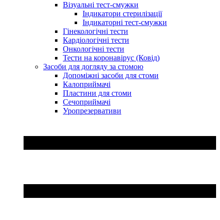
Візуальні тест-смужки
Індикатори стерилізації
Індикаторні тест-смужки
Гінекологічні тести
Кардіологічні тести
Онкологічні тести
Тести на коронавірус (Ковід)
Засоби для догляду за стомою
Допоміжні засоби для стоми
Калоприймачі
Пластини для стоми
Сечоприймачі
Уропрезервативи