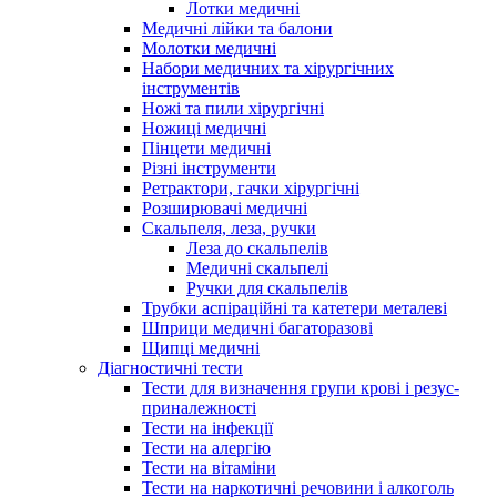
Лотки медичні
Медичні лійки та балони
Молотки медичні
Набори медичних та хірургічних
інструментів
Ножі та пили хірургічні
Ножиці медичні
Пінцети медичні
Різні інструменти
Ретрактори, гачки хірургічні
Розширювачі медичні
Скальпеля, леза, ручки
Леза до скальпелів
Медичні скальпелі
Ручки для скальпелів
Трубки аспіраційні та катетери металеві
Шприци медичні багаторазові
Щипці медичні
Діагностичні тести
Тести для визначення групи крові і резус-
приналежності
Тести на інфекції
Тести на алергію
Тести на вітаміни
Тести на наркотичні речовини і алкоголь