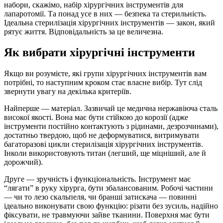
набори, скажімо, набір хірургічних інструментів для
лапаротомії. Та понад усе в них — безпека та стерильність.
Ідеальна стерилізація хірургічних інструментів — закон, який
рятує життя. Відповідальність за це величезна.
Як вибрати хірургічні інструменти
Якщо ви розумієте, які групи хірургічних інструментів вам
потрібні, то наступним кроком стає власне вибір. Тут слід
звернути увагу на декілька критеріїв.
Найперше — матеріал. Зазвичай це медична нержавіюча сталь
високої якості. Вона має бути стійкою до корозії (адже
інструменти постійно контактують з рідинами, дезрозчинами),
достатньо твердою, щоб не деформуватися, витримувати
багаторазові цикли стерилізація хірургічних інструментів.
Інколи використовують титан (легший, ще міцніший, але й
дорожчий).
Друге — зручність і функціональність. Інструмент має
“лягати” в руку хірурга, бути збалансованим. Робочі частини
— чи то лезо скальпеля, чи бранші затискача — повинні
ідеально виконувати свою функцію: різати без зусиль, надійно
фіксувати, не травмуючи зайве тканини. Поверхня має бути