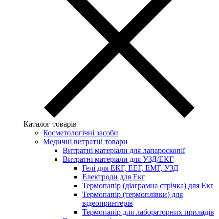
Каталог товарів
Косметологічні засоби
Медичні витратні товари
Витратні матеріали для лапароскопії
Витратні матеріали для УЗД/ЕКГ
Гелі для ЕКГ, ЕЕГ, ЕМГ, УЗД
Електроди для Екг
Термопапір (діаграмна стрічка) для Екг
Термопапір (термоплівки) для
відеопринтерів
Термопапір для лабораторних приладів