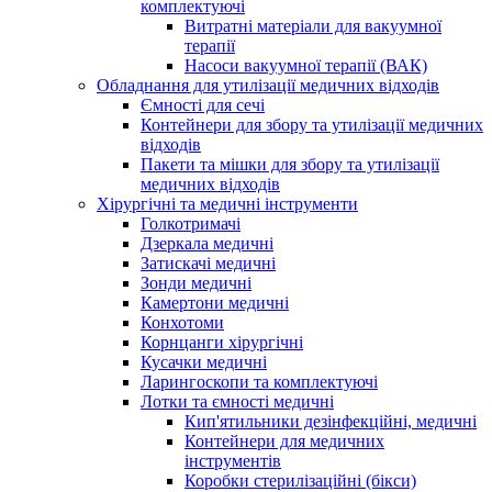
комплектуючі
Витратні матеріали для вакуумної
терапії
Насоси вакуумної терапії (ВАК)
Обладнання для утилізації медичних відходів
Ємності для сечі
Контейнери для збору та утилізації медичних
відходів
Пакети та мішки для збору та утилізації
медичних відходів
Хірургічні та медичні інструменти
Голкотримачі
Дзеркала медичні
Затискачі медичні
Зонди медичні
Камертони медичні
Конхотоми
Корнцанги хірургічні
Кусачки медичні
Ларингоскопи та комплектуючі
Лотки та ємності медичні
Кип'ятильники дезінфекційні, медичні
Контейнери для медичних
інструментів
Коробки стерилізаційні (бікси)