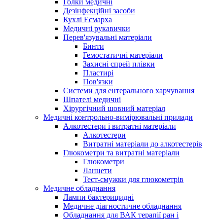
Голки медичні
Дезінфекційні засоби
Кухлі Есмарха
Медичні рукавички
Перев'язувальні матеріали
Бинти
Гемостатичні матеріали
Захисні спрей плівки
Пластирі
Пов'язки
Системи для ентерального харчування
Шпателі медичні
Хірургічний шовний матеріал
Медичні контрольно-вимірювальні прилади
Алкотестери і витратні матеріали
Алкотестери
Витратні матеріали до алкотестерів
Глюкометри та витратні матеріали
Глюкометри
Ланцети
Тест-смужки для глюкометрів
Медичне обладнання
Лампи бактерицидні
Медичне діагностичне обладнання
Обладнання для ВАК терапії ран і