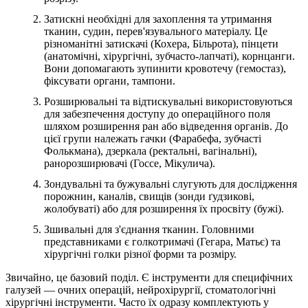
Затискні необхідні для захоплення та утримання
тканин, судин, перев'язувального матеріалу. Це
різноманітні затискачі (Кохера, Більрота), пінцети
(анатомічні, хірургічні, зубчасто-лапчаті), корнцанги.
Вони допомагають зупинити кровотечу (гемостаз),
фіксувати органи, тампони.
Розширювальні та відтискувальні використовуються
для забезпечення доступу до операційного поля
шляхом розширення ран або відведення органів. До
цієї групи належать гачки (Фарабефа, зубчасті
Фолькмана), дзеркала (ректальні, вагінальні),
ранорозширювачі (Госсе, Мікулича).
Зондувальні та бужувальні слугують для дослідження
порожнин, каналів, свищів (зонди ґудзикові,
жолобуваті) або для розширення їх просвіту (бужі).
Зшивальні для з'єднання тканин. Головними
представниками є голкотримачі (Гегара, Матьє) та
хірургічні голки різної форми та розміру.
Звичайно, це базовий поділ. Є інструменти для специфічних
галузей — очних операцій, нейрохірургії, стоматологічні
хірургічні інструменти. Часто їх одразу комплектують у