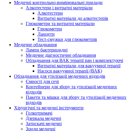
Медичні контрольно-вимірювальні прилади
Алкотестери і витратні матеріали
Алкотестери
Витратні матеріали до алкотестерів
Глюкометри та витратні матеріали
Глюкометри
Ланцети
Тест-смужки для глюкометрів
Медичне обладнання
Лампи бактерицидні
Медичне діагностичне обладнання
Обладнання для ВАК терапії ран і комплектуючі
Витратні матеріали для вакуумної терапії
Насоси вакуумної терапії (ВАК)
Обладнання для утилізації медичних відходів
Ємності для сечі
Контейнери для збору та утилізації медичних
відходів
Пакети та мішки для збору та утилізації медичних
відходів
Хірургічні та медичні інструменти
Голкотримачі
Дзеркала медичні
Затискачі медичні
Зонди медичні