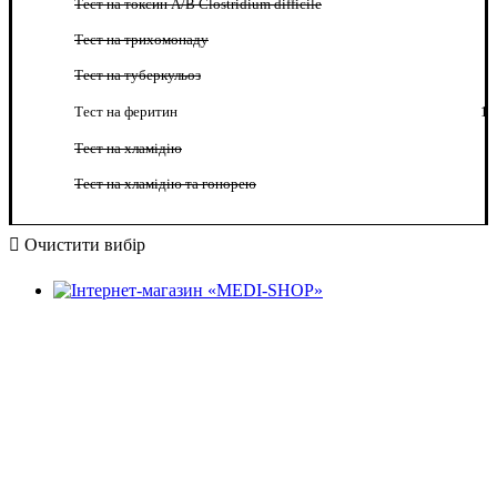
Тест на токсин A/B Clostridium difficile
Тест на трихомонаду
Тест на туберкульоз
Тест на феритин
1
Тест на хламідію
Тест на хламідію та гонорею
Очистити вибір