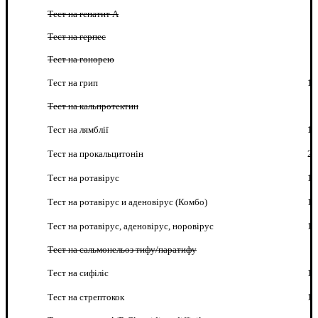
Тест на гепатит А
Тест на герпес
Тест на гонорею
Тест на грип
1
Тест на кальпротектин
Тест на лямблії
1
Тест на прокальцитонін
2
Тест на ротавірус
1
Тест на ротавірус и аденовірус (Комбо)
1
Тест на ротавірус, аденовірус, норовірус
1
Тест на сальмонельоз тифу/паратифу
Тест на сифіліс
1
Тест на стрептокок
1