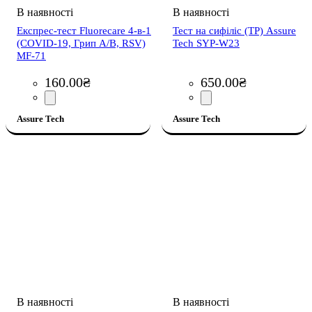
Експрес-тест Fluorecare 4-в-1
Тест на сифіліс (ТР) Assure
(COVID-19, Грип A/B, RSV)
Tech SYP-W23
MF-71
160
.
00
₴
650
.
00
₴
Assure Tech
Assure Tech