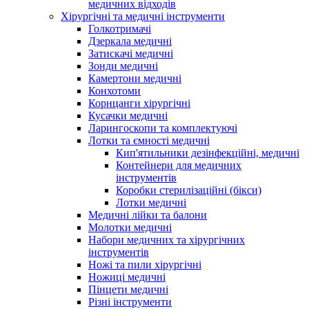
медичних відходів
Хірургічні та медичні інструменти
Голкотримачі
Дзеркала медичні
Затискачі медичні
Зонди медичні
Камертони медичні
Конхотоми
Корнцанги хірургічні
Кусачки медичні
Ларингоскопи та комплектуючі
Лотки та ємності медичні
Кип'ятильники дезінфекційні, медичні
Контейнери для медичних
інструментів
Коробки стерилізаційні (бікси)
Лотки медичні
Медичні лійки та балони
Молотки медичні
Набори медичних та хірургічних
інструментів
Ножі та пили хірургічні
Ножиці медичні
Пінцети медичні
Різні інструменти