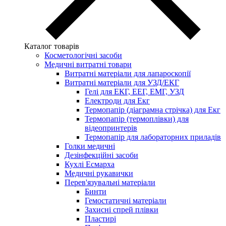
Каталог товарів
Косметологічні засоби
Медичні витратні товари
Витратні матеріали для лапароскопії
Витратні матеріали для УЗД/ЕКГ
Гелі для ЕКГ, ЕЕГ, ЕМГ, УЗД
Електроди для Екг
Термопапір (діаграмна стрічка) для Екг
Термопапір (термоплівки) для
відеопринтерів
Термопапір для лабораторних приладів
Голки медичні
Дезінфекційні засоби
Кухлі Есмарха
Медичні рукавички
Перев'язувальні матеріали
Бинти
Гемостатичні матеріали
Захисні спрей плівки
Пластирі