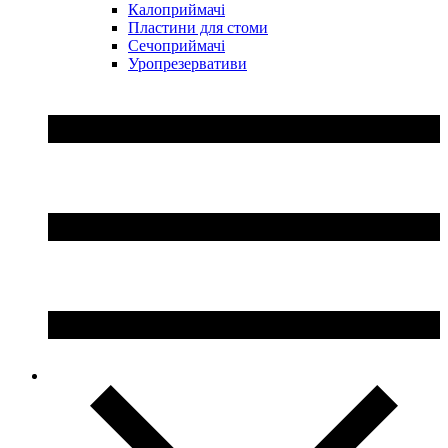
Калоприймачі
Пластини для стоми
Сечоприймачі
Уропрезервативи