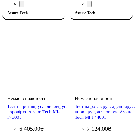
Assure Tech
Assure Tech
Тест на ротавірус, аденовірус,
Тест на ротавірус, аденовірус,
норовірус Assure Tech MI-
норовірус, астровірус Assure
F43005
Tech MI-F44001
6 405
.
00
₴
7 124
.
00
₴