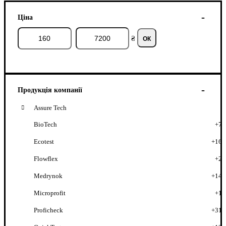
Ціна
₴
ОК
Продукція компанії
Assure Tech
BioTech
+7
Ecotest
+16
Flowflex
+2
Medrynok
+14
Microprofit
+1
Proficheck
+31