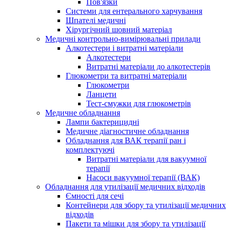
Пов'язки
Системи для ентерального харчування
Шпателі медичні
Хірургічний шовний матеріал
Медичні контрольно-вимірювальні прилади
Алкотестери і витратні матеріали
Алкотестери
Витратні матеріали до алкотестерів
Глюкометри та витратні матеріали
Глюкометри
Ланцети
Тест-смужки для глюкометрів
Медичне обладнання
Лампи бактерицидні
Медичне діагностичне обладнання
Обладнання для ВАК терапії ран і
комплектуючі
Витратні матеріали для вакуумної
терапії
Насоси вакуумної терапії (ВАК)
Обладнання для утилізації медичних відходів
Ємності для сечі
Контейнери для збору та утилізації медичних
відходів
Пакети та мішки для збору та утилізації