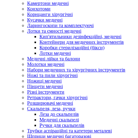
Камертони медичні
Конхотоми
Корнцанги хірургічні
Кусачки медичні
Ларингоскопи та комплектуючі
Лотки та ємності медичні
Кип'ятильники дезінфекційні, медичні
Контейнери для медичних інструментів
Коробки стерилізаційні (бікси)
Лотки медичні
Медичні лійки та балони
Молотки медичні
Набори медичних та хірургічних інструментів
Ножі та пили хірургічні
Ножиці медичні
Пінцети медичні
Різні інструменти
Ретрактори, гачки хірургічні
Розширювачі медичні
Скальпеля, леза, ручки
Леза до скальпелів
Медичні скальпелі
Ручки для скальпелів
Трубки аспіраційні та катетери металеві
Шприци медичні багаторазові