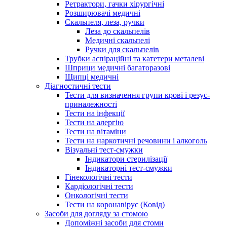
Ретрактори, гачки хірургічні
Розширювачі медичні
Скальпеля, леза, ручки
Леза до скальпелів
Медичні скальпелі
Ручки для скальпелів
Трубки аспіраційні та катетери металеві
Шприци медичні багаторазові
Щипці медичні
Діагностичні тести
Тести для визначення групи крові і резус-
приналежності
Тести на інфекції
Тести на алергію
Тести на вітаміни
Тести на наркотичні речовини і алкоголь
Візуальні тест-смужки
Індикатори стерилізації
Індикаторні тест-смужки
Гінекологічні тести
Кардіологічні тести
Онкологічні тести
Тести на коронавірус (Ковід)
Засоби для догляду за стомою
Допоміжні засоби для стоми