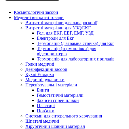
Косметологічні засоби
Медичні витратні товари
Витратні матеріали для лапароскопії
Витратні матеріали для УЗД/ЕКГ
Гелі для ЕКГ, ЕЕГ, ЕМГ, УЗД
Електроди для Екг
Термопапір (діаграмна стрічка) для Екг
Термопапір (термоплівки) для
відеопринтерів
Термопапір для лабораторних приладів
Голки медичні
Дезінфекційні засоби
Кухлі Есмарха
Медичні рукавички
Перев'язувальні матеріали
Бинти
Гемостатичні матеріали
Захисні спрей плівки
Пластирі
Пов'язки
Системи для ентерального харчування
Шпателі медичні
Хірургічний шовний матеріал