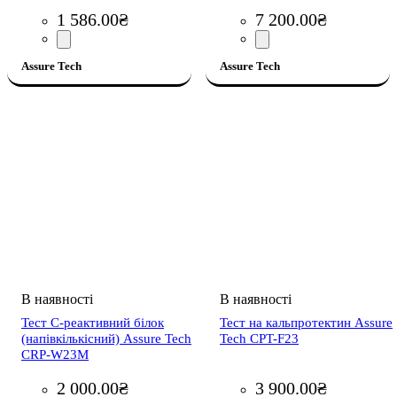
1 586
.
00
₴
7 200
.
00
₴
Assure Tech
Assure Tech
Тест C-реактивний білок
Тест на кальпротектин Assure
(напівкількісний) Assure Tech
Tech CPT-F23
CRP-W23M
2 000
.
00
₴
3 900
.
00
₴