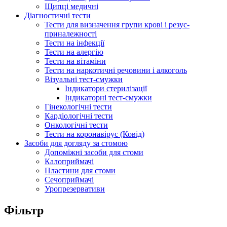
Щипці медичні
Діагностичні тести
Тести для визначення групи крові і резус-
приналежності
Тести на інфекції
Тести на алергію
Тести на вітаміни
Тести на наркотичні речовини і алкоголь
Візуальні тест-смужки
Індикатори стерилізації
Індикаторні тест-смужки
Гінекологічні тести
Кардіологічні тести
Онкологічні тести
Тести на коронавірус (Ковід)
Засоби для догляду за стомою
Допоміжні засоби для стоми
Калоприймачі
Пластини для стоми
Сечоприймачі
Уропрезервативи
Фільтр