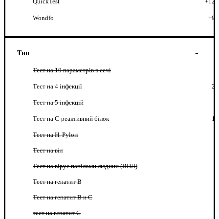
QuickTest
+12
Wondfo
+9
Тип
Тест на 10 параметрів в сечі
Тест на 4 інфекції
2
Тест на 5 інфекцій
Тест на C-реактивний білок
1
Тест на H. Pylori
Тест на віл
Тест на вірус папіломи людини (ВПЛ)
Тест на гепатит B
Тест на гепатит B и C
тест на гепатит C