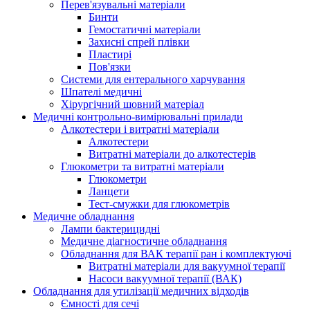
Перев'язувальні матеріали
Бинти
Гемостатичні матеріали
Захисні спрей плівки
Пластирі
Пов'язки
Системи для ентерального харчування
Шпателі медичні
Хірургічний шовний матеріал
Медичні контрольно-вимірювальні прилади
Алкотестери і витратні матеріали
Алкотестери
Витратні матеріали до алкотестерів
Глюкометри та витратні матеріали
Глюкометри
Ланцети
Тест-смужки для глюкометрів
Медичне обладнання
Лампи бактерицидні
Медичне діагностичне обладнання
Обладнання для ВАК терапії ран і комплектуючі
Витратні матеріали для вакуумної терапії
Насоси вакуумної терапії (ВАК)
Обладнання для утилізації медичних відходів
Ємності для сечі