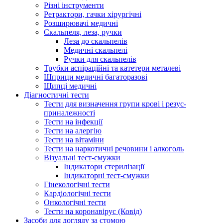
Різні інструменти
Ретрактори, гачки хірургічні
Розширювачі медичні
Скальпеля, леза, ручки
Леза до скальпелів
Медичні скальпелі
Ручки для скальпелів
Трубки аспіраційні та катетери металеві
Шприци медичні багаторазові
Щипці медичні
Діагностичні тести
Тести для визначення групи крові і резус-
приналежності
Тести на інфекції
Тести на алергію
Тести на вітаміни
Тести на наркотичні речовини і алкоголь
Візуальні тест-смужки
Індикатори стерилізації
Індикаторні тест-смужки
Гінекологічні тести
Кардіологічні тести
Онкологічні тести
Тести на коронавірус (Ковід)
Засоби для догляду за стомою