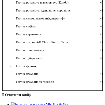
Тест на ротавірус и аденовірус (Комбо)
+5
Тест на ротавірус, аденовірус, норовірус
+1
Тест на сальмонельоз тифу/паратифу
+1
Тест на сифіліс
+6
Тест на стрептокок
+5
Тест на токсин A/B Clostridium difficile
+1
Тест на трихомонаду
+1
Тест на туберкульоз
+4
Тест на феритин
Тест на хламідію
+1
Тест на хламідію та гонорею
+1
Очистити вибір