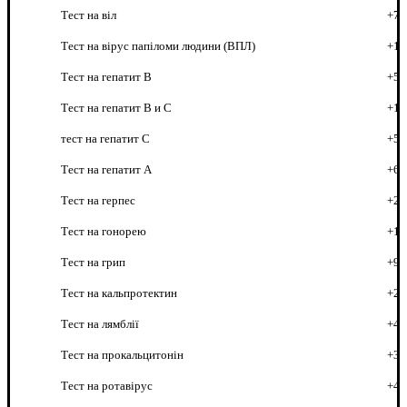
Тест на віл
+7
Тест на вірус папіломи людини (ВПЛ)
+1
Тест на гепатит B
+5
Тест на гепатит B и C
+1
тест на гепатит C
+5
Тест на гепатит А
+6
Тест на герпес
+2
Тест на гонорею
+1
Тест на грип
+9
Тест на кальпротектин
+2
Тест на лямблії
+4
Тест на прокальцитонін
+3
Тест на ротавірус
+4