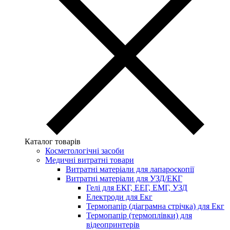
Каталог товарів
Косметологічні засоби
Медичні витратні товари
Витратні матеріали для лапароскопії
Витратні матеріали для УЗД/ЕКГ
Гелі для ЕКГ, ЕЕГ, ЕМГ, УЗД
Електроди для Екг
Термопапір (діаграмна стрічка) для Екг
Термопапір (термоплівки) для
відеопринтерів