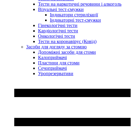
Тести на наркотичні речовини і алкоголь
Візуальні тест-смужки
Індикатори стерилізації
Індикаторні тест-смужки
Гінекологічні тести
Кардіологічні тести
Онкологічні тести
Тести на коронавірус (Ковід)
Засоби для догляду за стомою
Допоміжні засоби для стоми
Калоприймачі
Пластини для стоми
Сечоприймачі
Уропрезервативи