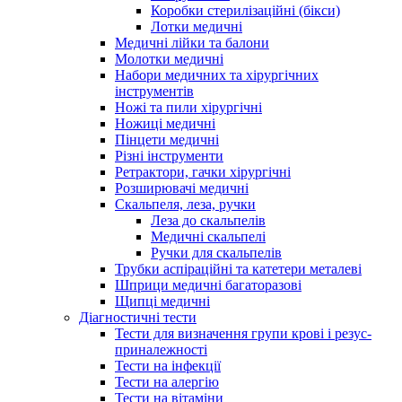
Коробки стерилізаційні (бікси)
Лотки медичні
Медичні лійки та балони
Молотки медичні
Набори медичних та хірургічних
інструментів
Ножі та пили хірургічні
Ножиці медичні
Пінцети медичні
Різні інструменти
Ретрактори, гачки хірургічні
Розширювачі медичні
Скальпеля, леза, ручки
Леза до скальпелів
Медичні скальпелі
Ручки для скальпелів
Трубки аспіраційні та катетери металеві
Шприци медичні багаторазові
Щипці медичні
Діагностичні тести
Тести для визначення групи крові і резус-
приналежності
Тести на інфекції
Тести на алергію
Тести на вітаміни