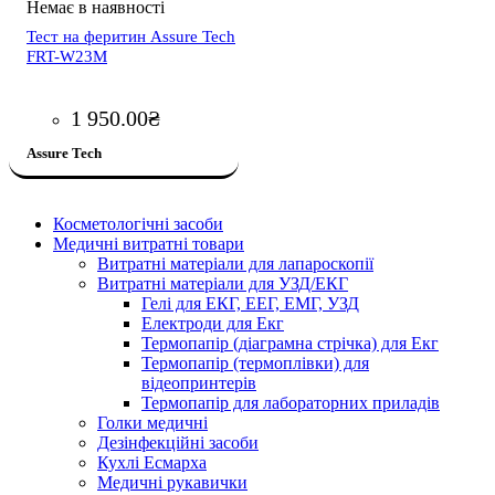
Тест на феритин Assure Tech
FRT-W23M
1 950
.
00
₴
Assure Tech
Косметологічні засоби
Медичні витратні товари
Витратні матеріали для лапароскопії
Витратні матеріали для УЗД/ЕКГ
Гелі для ЕКГ, ЕЕГ, ЕМГ, УЗД
Електроди для Екг
Термопапір (діаграмна стрічка) для Екг
Термопапір (термоплівки) для
відеопринтерів
Термопапір для лабораторних приладів
Голки медичні
Дезінфекційні засоби
Кухлі Есмарха
Медичні рукавички