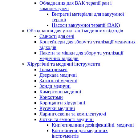
Обладнання для ВАК терапії ран і
комплектуючі
Витратні матеріали для вакуумної
терапії
Насоси вакуумної терапії (ВАК)
Обладнання для утилізації медичних відходів
Ємності для сечі
Контейнери для збору та утилізації медичних
відходів
Пакети та мішки для збору та утилізації
медичних відходів
Хірургічні та медичні інструменти
Голкотримачі
Дзеркала медичні
Затискачі медичні
Зонди медичні
Камертони медичні
Конхотоми
Корнцанги хірургічні
Кусачки медичні
Ларингоскопи та комплектуючі
Лотки та ємності медичні
Кип'ятильники дезінфекційні, медичні
Контейнери для медичних
інструментів