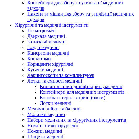
Контейнери для збору та утилізації медичних
відходів
Пакети та мішки для збору та утилізації медичних
відходів
Хірургічні та медичні інструменти
Голкотримачі
Дзеркала медичні
Затискачі медичні
Зонди медичні
Камертони медичні
Конхотоми
Корнцанги хірургічні
Кусачки медичні
Ларингоскопи та комплектуючі
Лотки та ємності медичні
Кип'ятильники дезінфекційні, медичні
Контейнери для медичних інструментів
Коробки стерилізаційні (бікси)
Лотки медичні
Медичні лійки та балони
Молотки медичні
Набори медичних та хірургічних інструментів
Ножі та пили хірургічні
Ножиці медичні
Пінцети медичні