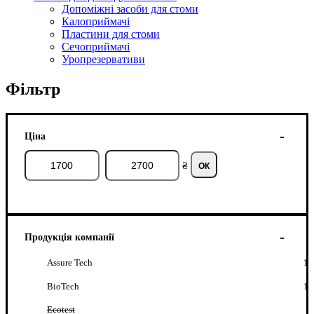
Допоміжні засоби для стоми
Калоприймачі
Пластини для стоми
Сечоприймачі
Уропрезервативи
Фільтр
Ціна
₴
ОК
Продукція компанії
Assure Tech
1
BioTech
1
Ecotest