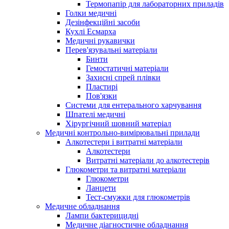
Термопапір для лабораторних приладів
Голки медичні
Дезінфекційні засоби
Кухлі Есмарха
Медичні рукавички
Перев'язувальні матеріали
Бинти
Гемостатичні матеріали
Захисні спрей плівки
Пластирі
Пов'язки
Системи для ентерального харчування
Шпателі медичні
Хірургічний шовний матеріал
Медичні контрольно-вимірювальні прилади
Алкотестери і витратні матеріали
Алкотестери
Витратні матеріали до алкотестерів
Глюкометри та витратні матеріали
Глюкометри
Ланцети
Тест-смужки для глюкометрів
Медичне обладнання
Лампи бактерицидні
Медичне діагностичне обладнання