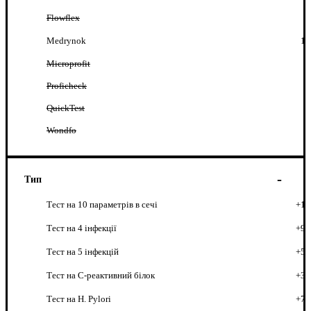
Flowflex
Medrynok
1
Microprofit
Proficheck
QuickTest
Wondfo
Тип
Тест на 10 параметрів в сечі
+1
Тест на 4 інфекції
+9
Тест на 5 інфекцій
+5
Тест на C-реактивний білок
+3
Тест на H. Pylori
+7