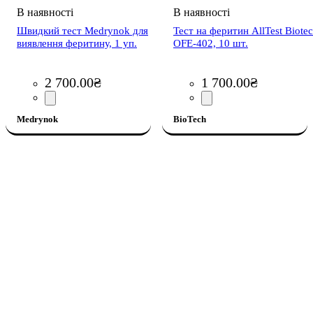
Швидкий тест Medrynok для
Тест на феритин AllTest Biote
виявлення феритину, 1 уп.
OFE-402, 10 шт.
2 700
.
00
₴
1 700
.
00
₴
Medrynok
BioTech