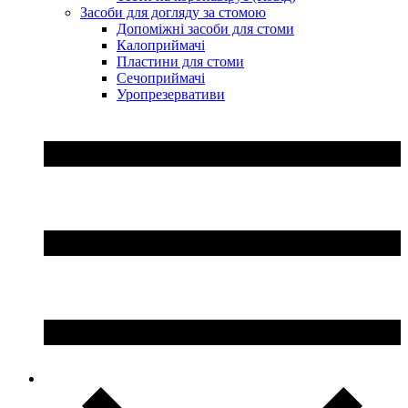
Засоби для догляду за стомою
Допоміжні засоби для стоми
Калоприймачі
Пластини для стоми
Сечоприймачі
Уропрезервативи