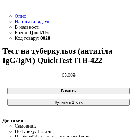
Опис
Написати відгук
QuickTest
0028
Тест на туберкульоз (антитіла
IgG/IgM) QuickTest ITB-422
65
.
00
₴
В кошик
Купити в 1 клік
Доставка
Самовивіз
По Києву: 1-2 дні
По Україні: за тарифами перевізника