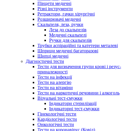
Пінцети медичні
Різні інструменти
Ретрактори, гачки хірургічні
Розширювачі медичні
Скальпеля, леза, ручки
Леза до скальпелів
Медичні скальпелі
Ручки для скальпелів
Трубки аспіраційні та катетери металеві
Шприци медичні багаторазові
Щипці медичні
Діагностичні тести
Тести для визначення групи крові і резус-
приналежності
Тести на інфекції
Тести на алергію
Тести на вітаміни
Тести на наркотичні речовини і алкоголь
Візуальні тест-смужки
Індикатори стерилізації
Індикаторні тест-смужки
Гінекологічні тести
Кардіологічні тести
Онкологічні тести
Тести на коронавірус (Ковід)