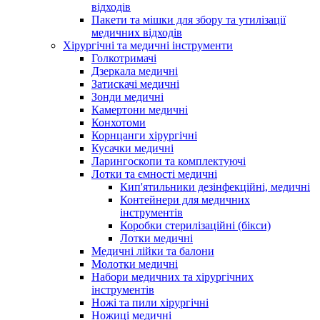
відходів
Пакети та мішки для збору та утилізації
медичних відходів
Хірургічні та медичні інструменти
Голкотримачі
Дзеркала медичні
Затискачі медичні
Зонди медичні
Камертони медичні
Конхотоми
Корнцанги хірургічні
Кусачки медичні
Ларингоскопи та комплектуючі
Лотки та ємності медичні
Кип'ятильники дезінфекційні, медичні
Контейнери для медичних
інструментів
Коробки стерилізаційні (бікси)
Лотки медичні
Медичні лійки та балони
Молотки медичні
Набори медичних та хірургічних
інструментів
Ножі та пили хірургічні
Ножиці медичні