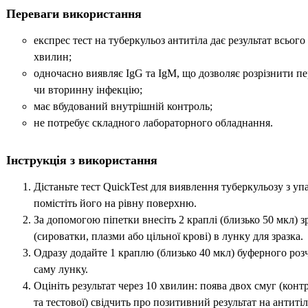
Переваги використання
експрес тест на туберкульоз антитіла дає результат всього 
хвилин;
одночасно виявляє IgG та IgM, що дозволяє розрізнити п
чи вторинну інфекцію;
має вбудований внутрішній контроль;
не потребує складного лабораторного обладнання.
Інструкція з використання
Дістаньте тест QuickTest для виявлення туберкульозу з уп
помістіть його на рівну поверхню.
За допомогою піпетки внесіть 2 краплі (близько 50 мкл) з
(сироватки, плазми або цільної крові) в лунку для зразка.
Одразу додайте 1 краплю (близько 40 мкл) буферного роз
саму лунку.
Оцініть результат через 10 хвилин: поява двох смуг (конт
та тестової) свідчить про позитивний результат на антитіл