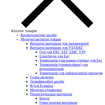
Каталог товарів
Косметологічні засоби
Медичні витратні товари
Витратні матеріали для лапароскопії
Витратні матеріали для УЗД/ЕКГ
Гелі для ЕКГ, ЕЕГ, ЕМГ, УЗД
Електроди для Екг
Термопапір (діаграмна стрічка) для Екг
Термопапір (термоплівки) для
відеопринтерів
Термопапір для лабораторних приладів
Голки медичні
Дезінфекційні засоби
Кухлі Есмарха
Медичні рукавички
Перев'язувальні матеріали
Бинти
Гемостатичні матеріали