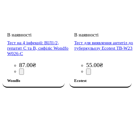
Тест на 4 інфекції: ВІЛ1/2,
Тест для виявлення антитіл до
гепатит С та В, сифіліс Wondfo
туберкульозу Ecotest TB-W23
W026-C
87
.
00
₴
55
.
00
₴
Wondfo
Ecotest