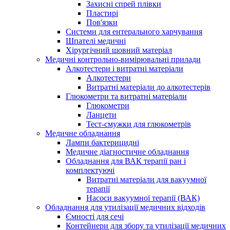
Захисні спрей плівки
Пластирі
Пов'язки
Системи для ентерального харчування
Шпателі медичні
Хірургічний шовний матеріал
Медичні контрольно-вимірювальні прилади
Алкотестери і витратні матеріали
Алкотестери
Витратні матеріали до алкотестерів
Глюкометри та витратні матеріали
Глюкометри
Ланцети
Тест-смужки для глюкометрів
Медичне обладнання
Лампи бактерицидні
Медичне діагностичне обладнання
Обладнання для ВАК терапії ран і
комплектуючі
Витратні матеріали для вакуумної
терапії
Насоси вакуумної терапії (ВАК)
Обладнання для утилізації медичних відходів
Ємності для сечі
Контейнери для збору та утилізації медичних