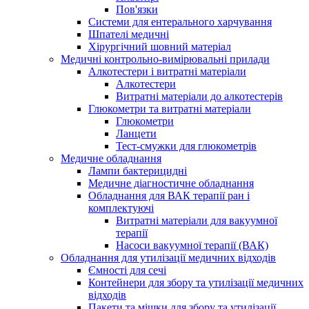
Пов'язки
Системи для ентерального харчування
Шпателі медичні
Хірургічний шовний матеріал
Медичні контрольно-вимірювальні прилади
Алкотестери і витратні матеріали
Алкотестери
Витратні матеріали до алкотестерів
Глюкометри та витратні матеріали
Глюкометри
Ланцети
Тест-смужки для глюкометрів
Медичне обладнання
Лампи бактерицидні
Медичне діагностичне обладнання
Обладнання для ВАК терапії ран і
комплектуючі
Витратні матеріали для вакуумної
терапії
Насоси вакуумної терапії (ВАК)
Обладнання для утилізації медичних відходів
Ємності для сечі
Контейнери для збору та утилізації медичних
відходів
Пакети та мішки для збору та утилізації