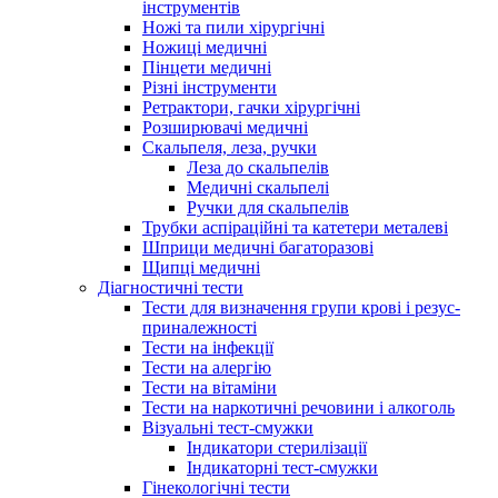
інструментів
Ножі та пили хірургічні
Ножиці медичні
Пінцети медичні
Різні інструменти
Ретрактори, гачки хірургічні
Розширювачі медичні
Скальпеля, леза, ручки
Леза до скальпелів
Медичні скальпелі
Ручки для скальпелів
Трубки аспіраційні та катетери металеві
Шприци медичні багаторазові
Щипці медичні
Діагностичні тести
Тести для визначення групи крові і резус-
приналежності
Тести на інфекції
Тести на алергію
Тести на вітаміни
Тести на наркотичні речовини і алкоголь
Візуальні тест-смужки
Індикатори стерилізації
Індикаторні тест-смужки
Гінекологічні тести