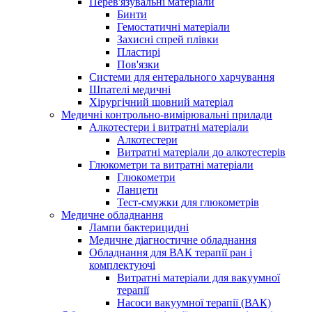
Перев'язувальні матеріали
Бинти
Гемостатичні матеріали
Захисні спрей плівки
Пластирі
Пов'язки
Системи для ентерального харчування
Шпателі медичні
Хірургічний шовний матеріал
Медичні контрольно-вимірювальні прилади
Алкотестери і витратні матеріали
Алкотестери
Витратні матеріали до алкотестерів
Глюкометри та витратні матеріали
Глюкометри
Ланцети
Тест-смужки для глюкометрів
Медичне обладнання
Лампи бактерицидні
Медичне діагностичне обладнання
Обладнання для ВАК терапії ран і
комплектуючі
Витратні матеріали для вакуумної
терапії
Насоси вакуумної терапії (ВАК)