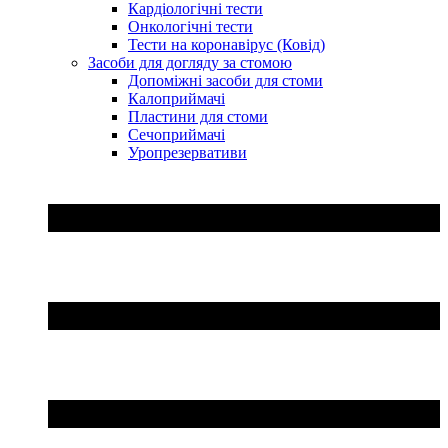
Кардіологічні тести
Онкологічні тести
Тести на коронавірус (Ковід)
Засоби для догляду за стомою
Допоміжні засоби для стоми
Калоприймачі
Пластини для стоми
Сечоприймачі
Уропрезервативи