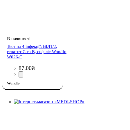
Тест на 4 інфекції: ВІЛ1/2,
гепатит С та В, сифіліс Wondfo
W026-C
87
.
00
₴
Wondfo