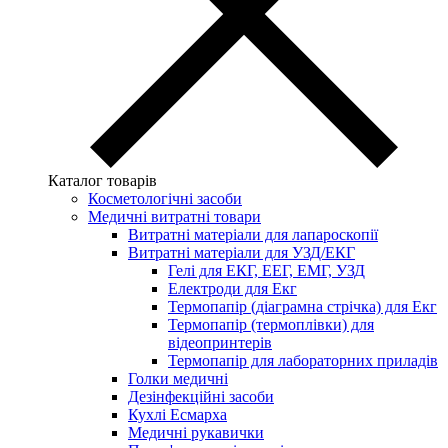
Каталог товарів
Косметологічні засоби
Медичні витратні товари
Витратні матеріали для лапароскопії
Витратні матеріали для УЗД/ЕКГ
Гелі для ЕКГ, ЕЕГ, ЕМГ, УЗД
Електроди для Екг
Термопапір (діаграмна стрічка) для Екг
Термопапір (термоплівки) для
відеопринтерів
Термопапір для лабораторних приладів
Голки медичні
Дезінфекційні засоби
Кухлі Есмарха
Медичні рукавички