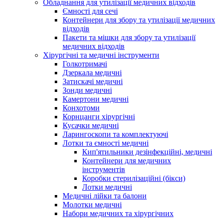
Обладнання для утилізації медичних відходів
Ємності для сечі
Контейнери для збору та утилізації медичних
відходів
Пакети та мішки для збору та утилізації
медичних відходів
Хірургічні та медичні інструменти
Голкотримачі
Дзеркала медичні
Затискачі медичні
Зонди медичні
Камертони медичні
Конхотоми
Корнцанги хірургічні
Кусачки медичні
Ларингоскопи та комплектуючі
Лотки та ємності медичні
Кип'ятильники дезінфекційні, медичні
Контейнери для медичних
інструментів
Коробки стерилізаційні (бікси)
Лотки медичні
Медичні лійки та балони
Молотки медичні
Набори медичних та хірургічних