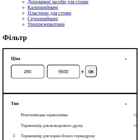
Допоміжні засоби для стоми
Калоприймачі
Пластини для стоми
Сечоприймачі
Уропрезервативи
Фільтр
Ціна
₴
ОК
Тип
Рентгенівська термоплівка
+2
Термопапір для кольорового друку
+4
Термопапір для чорно-білого термодруку