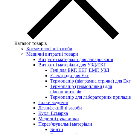
Каталог товарів
Косметологічні засоби
Медичні витратні товари
Витратні матеріали для лапароскопії
Витратні матеріали для УЗД/ЕКГ
Гелі для ЕКГ, ЕЕГ, ЕМГ, УЗД
Електроди для Екг
Термопапір (діаграмна стрічка) для Екг
Термопапір (термоплівки) для
відеопринтерів
Термопапір для лабораторних приладів
Голки медичні
Дезінфекційні засоби
Кухлі Есмарха
Медичні рукавички
Перев'язувальні матеріали
Бинти