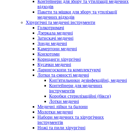
Контейнери для збору та утилізації медичних
відходів
Пакети та мішки для збору та утилізації
медичних відходів
Хірургічні та медичні інструменти
Голкотримачі
Дзеркала медичні
Затискачі медичні
Зонди медичні
Камертони медичні
Конхотоми
Корнцанги хірургічні
Кусачки медичні
Ларингоскопи та комплектуючі
Лотки та ємності медичні
Кип'ятильники дезінфекційні, медичні
Контейнери для медичних
інструментів
Коробки стерилізаційні (бікси)
Лотки медичні
Медичні лійки та балони
Молотки медичні
Набори медичних та хірургічних
інструментів
Ножі та пили хірургічні