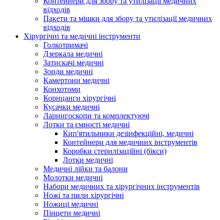
Контейнери для збору та утилізації медичних
відходів
Пакети та мішки для збору та утилізації медичних
відходів
Хірургічні та медичні інструменти
Голкотримачі
Дзеркала медичні
Затискачі медичні
Зонди медичні
Камертони медичні
Конхотоми
Корнцанги хірургічні
Кусачки медичні
Ларингоскопи та комплектуючі
Лотки та ємності медичні
Кип'ятильники дезінфекційні, медичні
Контейнери для медичних інструментів
Коробки стерилізаційні (бікси)
Лотки медичні
Медичні лійки та балони
Молотки медичні
Набори медичних та хірургічних інструментів
Ножі та пили хірургічні
Ножиці медичні
Пінцети медичні