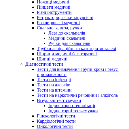
Ножиці медичні
Пінцети медичні
Різні інструменти
Ретрактори, гачки хірургічні
Розширювачі медичні
Скальпеля, леза, ручки
Леза до скальпелів
Медичні скальпелі
Ручки для скальпелів
Трубки аспіраційні та катетери металеві
Шприци медичні багаторазові
Щипці медичні
Діагностичні тести
Тести для визначення групи крові і резус-
приналежності
Тести на інфекції
Тести на алергію
Тести на вітаміни
Тести на наркотичні речовини і алкоголь
Візуальні тест-смужки
Індикатори стерилізації
Індикаторні тест-смужки
Гінекологічні тести
Кардіологічні тести
Онкологічні тести