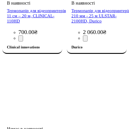
Термопапір для відеопринтерів
Термопапір для відеопринтері
11 см – 20 м, CLINICAL-
210 мм - 25 м ULSTAR-
110HD
2100HD, Durico
700
.
00
₴
2 060
.
00
₴
Clinical innovations
Durico