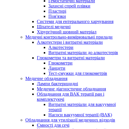
Гемостатичні матеріали
Захисні спрей плівки
Пластирі
Пов'язки
Системи для ентерального харчування
Шпателі медичні
Хірургічний шовний матеріал
Медичні контрольно-вимірювальні прилади
Алкотестери і витратні матеріали
Алкотестери
Витратні матеріали до алкотестерів
Глюкометри та витратні матеріали
Глюкометри
Ланцети
Тест-смужки для глюкометрів
Медичне обладнання
Лампи бактерицидні
Медичне діагностичне обладнання
Обладнання для ВАК терапії ран і
комплектуючі
Витратні матеріали для вакуумної
терапії
Насоси вакуумної терапії (ВАК)
Обладнання для утилізації медичних відходів
Ємності для сечі