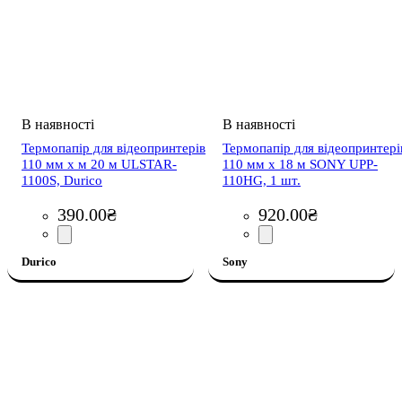
Термопапір для відеопринтерів
Термопапір для відеопринтері
110 мм х м 20 м ULSTAR-
110 мм x 18 м SONY UPP-
1100S, Durico
110HG, 1 шт.
390
.
00
₴
920
.
00
₴
Durico
Sony