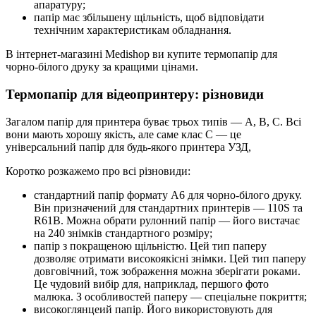
апаратуру;
папір має збільшену щільність, щоб відповідати
технічним характеристикам обладнання.
В інтернет-магазині Medishop ви купите термопапір для
чорно-білого друку за кращими цінами.
Термопапір для відеопринтеру: різновиди
Загалом папір для принтера буває трьох типів — A, B, C. Всі
вони мають хорошу якість, але саме клас С — це
універсальний папір для будь-якого принтера УЗД,
Коротко розкажемо про всі різновиди:
стандартний папір формату А6 для чорно-білого друку.
Він призначений для стандартних принтерів — 110S та
R61B. Можна обрати рулонний папір — його вистачає
на 240 знімків стандартного розміру;
папір з покращеною щільністю. Цей тип паперу
дозволяє отримати високоякісні знімки. Цей тип паперу
довговічний, тож зображення можна зберігати роками.
Це чудовий вибір для, наприклад, першого фото
малюка. З особливостей паперу — спеціальне покриття;
високоглянцеий папір. Його використовують для