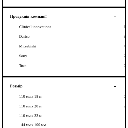
Продукція компанії
Clinical innovations
1
Durico
3
Mitsubishi
4
Sony
7
Твел
2
Розмір
110 мм х 18 м
5
110 мм x 20 м
7
110 мм х 22 м
144 мм х 100 мм