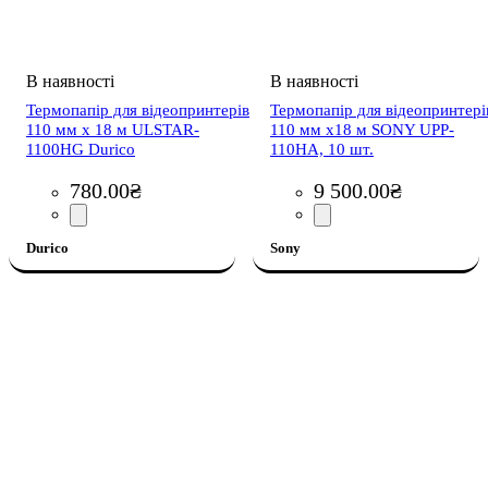
Термопапір для відеопринтерів
Термопапір для відеопринтері
110 мм х 18 м ULSTAR-
110 мм x18 м SONY UPP-
1100HG Durico
110HА, 10 шт.
780
.
00
₴
9 500
.
00
₴
Durico
Sony