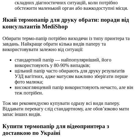
складних діагностичних ситуацій, коли потрібно
обстежити маленький орган або важкодоступні місця.
Який термопапір для друку обрати: поради від
консультантів MediShop
Обирати термо-папір потрібно виходячи із типу принтера та
завдань. Найкраще обрати кілька видів паперу та
використовувати залежно від ситуації:
стандартний папір — найпопулярніший, його
використовують у 80-90% випадків;
щільний папір часто обирають для друку результатів
УЗД вагітних, адже матусям важливо зберігати перше
фото малюка;
високоглянцевий папір використовують нечасто, але він
теж потрібен.
Тож ми рекомендуємо купувати одразу всі види паперу.
Віддавати перевагу слід стандартному, але обов’язково мати
запас інших видів.
Купити термопапір для відеопринтера з
доставкою по Україні