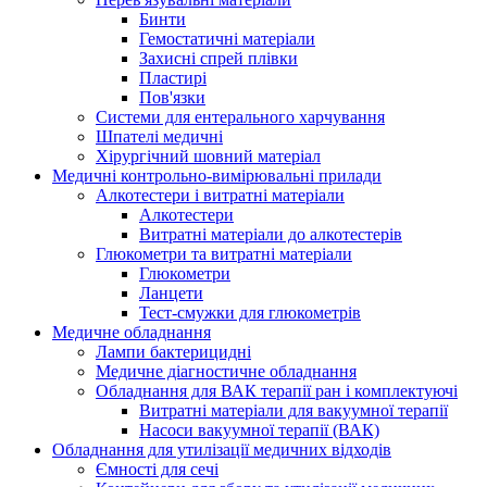
Бинти
Гемостатичні матеріали
Захисні спрей плівки
Пластирі
Пов'язки
Системи для ентерального харчування
Шпателі медичні
Хірургічний шовний матеріал
Медичні контрольно-вимірювальні прилади
Алкотестери і витратні матеріали
Алкотестери
Витратні матеріали до алкотестерів
Глюкометри та витратні матеріали
Глюкометри
Ланцети
Тест-смужки для глюкометрів
Медичне обладнання
Лампи бактерицидні
Медичне діагностичне обладнання
Обладнання для ВАК терапії ран і комплектуючі
Витратні матеріали для вакуумної терапії
Насоси вакуумної терапії (ВАК)
Обладнання для утилізації медичних відходів
Ємності для сечі