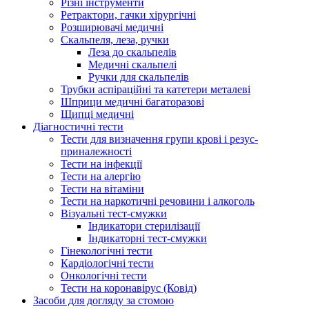
Різні інструменти
Ретрактори, гачки хірургічні
Розширювачі медичні
Скальпеля, леза, ручки
Леза до скальпелів
Медичні скальпелі
Ручки для скальпелів
Трубки аспіраційні та катетери металеві
Шприци медичні багаторазові
Щипці медичні
Діагностичні тести
Тести для визначення групи крові і резус-
приналежності
Тести на інфекції
Тести на алергію
Тести на вітаміни
Тести на наркотичні речовини і алкоголь
Візуальні тест-смужки
Індикатори стерилізації
Індикаторні тест-смужки
Гінекологічні тести
Кардіологічні тести
Онкологічні тести
Тести на коронавірус (Ковід)
Засоби для догляду за стомою