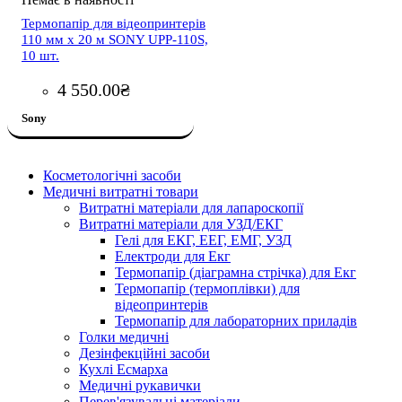
Термопапір для відеопринтерів
110 мм x 20 м SONY UPP-110S,
10 шт.
4 550
.
00
₴
Sony
Косметологічні засоби
Медичні витратні товари
Витратні матеріали для лапароскопії
Витратні матеріали для УЗД/ЕКГ
Гелі для ЕКГ, ЕЕГ, ЕМГ, УЗД
Електроди для Екг
Термопапір (діаграмна стрічка) для Екг
Термопапір (термоплівки) для
відеопринтерів
Термопапір для лабораторних приладів
Голки медичні
Дезінфекційні засоби
Кухлі Есмарха
Медичні рукавички
Перев'язувальні матеріали