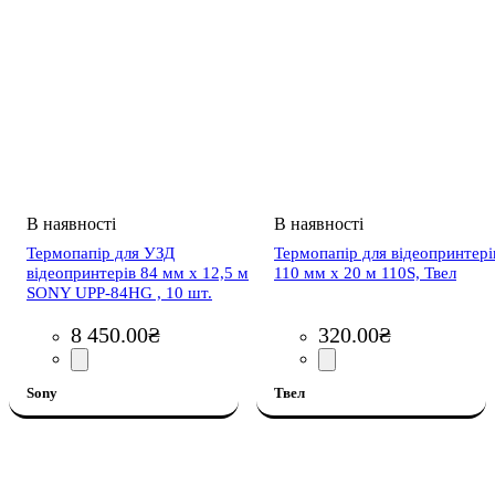
Термопапір для УЗД
Термопапір для відеопринтері
відеопринтерів 84 мм x 12,5 м
110 мм x 20 м 110S, Твел
SONY UPP-84HG , 10 шт.
8 450
.
00
₴
320
.
00
₴
Sony
Твел