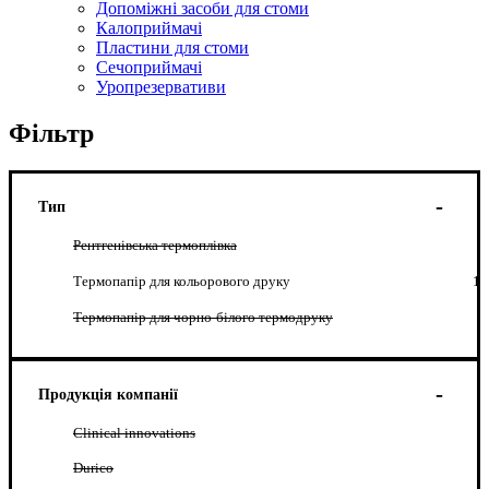
Допоміжні засоби для стоми
Калоприймачі
Пластини для стоми
Сечоприймачі
Уропрезервативи
Фільтр
Тип
Рентгенівська термоплівка
Термопапір для кольорового друку
1
Термопапір для чорно-білого термодруку
Продукція компанії
Clinical innovations
Durico