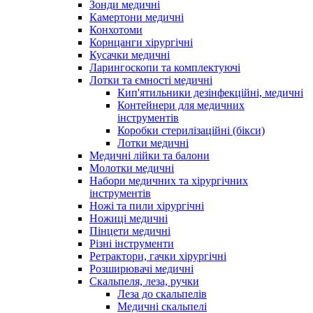
Зонди медичні
Камертони медичні
Конхотоми
Корнцанги хірургічні
Кусачки медичні
Ларингоскопи та комплектуючі
Лотки та ємності медичні
Кип'ятильники дезінфекційні, медичні
Контейнери для медичних
інструментів
Коробки стерилізаційні (бікси)
Лотки медичні
Медичні лійки та балони
Молотки медичні
Набори медичних та хірургічних
інструментів
Ножі та пили хірургічні
Ножиці медичні
Пінцети медичні
Різні інструменти
Ретрактори, гачки хірургічні
Розширювачі медичні
Скальпеля, леза, ручки
Леза до скальпелів
Медичні скальпелі