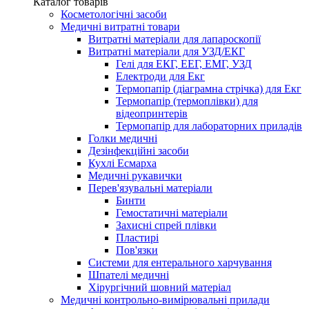
Каталог товарів
Косметологічні засоби
Медичні витратні товари
Витратні матеріали для лапароскопії
Витратні матеріали для УЗД/ЕКГ
Гелі для ЕКГ, ЕЕГ, ЕМГ, УЗД
Електроди для Екг
Термопапір (діаграмна стрічка) для Екг
Термопапір (термоплівки) для
відеопринтерів
Термопапір для лабораторних приладів
Голки медичні
Дезінфекційні засоби
Кухлі Есмарха
Медичні рукавички
Перев'язувальні матеріали
Бинти
Гемостатичні матеріали
Захисні спрей плівки
Пластирі
Пов'язки
Системи для ентерального харчування
Шпателі медичні
Хірургічний шовний матеріал
Медичні контрольно-вимірювальні прилади