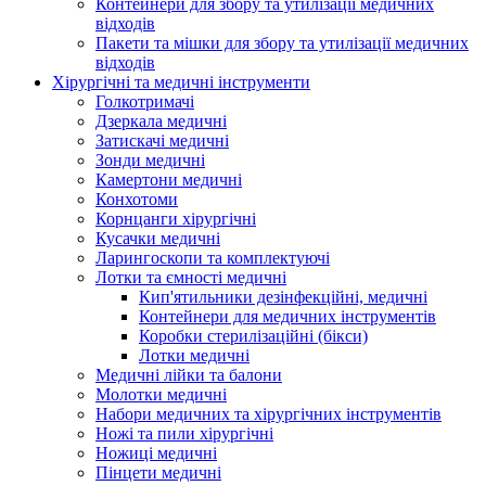
Контейнери для збору та утилізації медичних
відходів
Пакети та мішки для збору та утилізації медичних
відходів
Хірургічні та медичні інструменти
Голкотримачі
Дзеркала медичні
Затискачі медичні
Зонди медичні
Камертони медичні
Конхотоми
Корнцанги хірургічні
Кусачки медичні
Ларингоскопи та комплектуючі
Лотки та ємності медичні
Кип'ятильники дезінфекційні, медичні
Контейнери для медичних інструментів
Коробки стерилізаційні (бікси)
Лотки медичні
Медичні лійки та балони
Молотки медичні
Набори медичних та хірургічних інструментів
Ножі та пили хірургічні
Ножиці медичні
Пінцети медичні