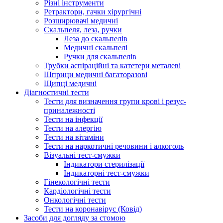
Різні інструменти
Ретрактори, гачки хірургічні
Розширювачі медичні
Скальпеля, леза, ручки
Леза до скальпелів
Медичні скальпелі
Ручки для скальпелів
Трубки аспіраційні та катетери металеві
Шприци медичні багаторазові
Щипці медичні
Діагностичні тести
Тести для визначення групи крові і резус-
приналежності
Тести на інфекції
Тести на алергію
Тести на вітаміни
Тести на наркотичні речовини і алкоголь
Візуальні тест-смужки
Індикатори стерилізації
Індикаторні тест-смужки
Гінекологічні тести
Кардіологічні тести
Онкологічні тести
Тести на коронавірус (Ковід)
Засоби для догляду за стомою