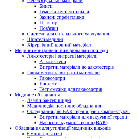
Перев'язувальні матеріали
Бинти
Гемостатичні матеріали
Захисні спрей плівки
Пластирі
Пов'язки
Системи для ентерального харчування
Шпателі медичні
Хірургічний шовний матеріал
Медичні контрольно-вимірювальні прилади
Алкотестери і витратні матеріали
Алкотестери
Витратні матеріали до алкотестерів
Глюкометри та витратні матеріали
Глюкометри
Ланцети
Тест-смужки для глюкометрів
Медичне обладнання
Лампи бактерицидні
Медичне діагностичне обладнання
Обладнання для ВАК терапії ран і комплектуючі
Витратні матеріали для вакуумної терапії
Насоси вакуумної терапії (ВАК)
Обладнання для утилізації медичних відходів
Ємності для сечі