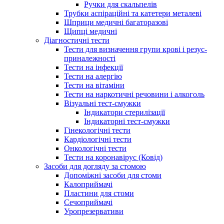
Ручки для скальпелів
Трубки аспіраційні та катетери металеві
Шприци медичні багаторазові
Щипці медичні
Діагностичні тести
Тести для визначення групи крові і резус-
приналежності
Тести на інфекції
Тести на алергію
Тести на вітаміни
Тести на наркотичні речовини і алкоголь
Візуальні тест-смужки
Індикатори стерилізації
Індикаторні тест-смужки
Гінекологічні тести
Кардіологічні тести
Онкологічні тести
Тести на коронавірус (Ковід)
Засоби для догляду за стомою
Допоміжні засоби для стоми
Калоприймачі
Пластини для стоми
Сечоприймачі
Уропрезервативи