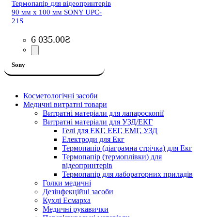
Термопапір для відеопринтерів
90 мм х 100 мм SONY UPC-
21S
6 035
.
00
₴
Sony
Косметологічні засоби
Медичні витратні товари
Витратні матеріали для лапароскопії
Витратні матеріали для УЗД/ЕКГ
Гелі для ЕКГ, ЕЕГ, ЕМГ, УЗД
Електроди для Екг
Термопапір (діаграмна стрічка) для Екг
Термопапір (термоплівки) для
відеопринтерів
Термопапір для лабораторних приладів
Голки медичні
Дезінфекційні засоби
Кухлі Есмарха
Медичні рукавички