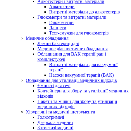
Алкотестери і витратні матеріали
Алкотестери
Витратні матеріали до алкотестерів
Глюкометри та витратні матеріали
Глюкометри
Ланцети
Тест-смужки для глюкометрів
Медичне обладнання
Лампи бактерицидні
Медичне діагностичне обладнання
Обладнання для ВАК терапії ран і
комплектуючі
Витратні матеріали для вакуумної
терапії
Насоси вакуумної терапії (ВАК)
Обладнання для утилізації медичних відходів
Ємності для сечі
Контейнери для збору та утилізації медичних
відходів
Пакети та мішки для збору та утилізації
медичних відходів
Хірургічні та медичні інструменти
Голкотримачі
Дзеркала медичні
Затискачі медичні