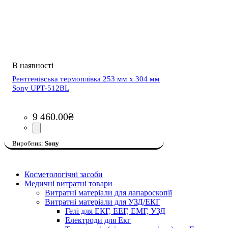
Рентгенівська термоплівка 253 мм x 304 мм
Sony UPТ-512BL
9 460
.
00
₴
Sony
Косметологічні засоби
Медичні витратні товари
Витратні матеріали для лапароскопії
Витратні матеріали для УЗД/ЕКГ
Гелі для ЕКГ, ЕЕГ, ЕМГ, УЗД
Електроди для Екг