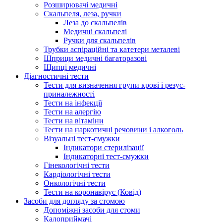
Розширювачі медичні
Скальпеля, леза, ручки
Леза до скальпелів
Медичні скальпелі
Ручки для скальпелів
Трубки аспіраційні та катетери металеві
Шприци медичні багаторазові
Щипці медичні
Діагностичні тести
Тести для визначення групи крові і резус-
приналежності
Тести на інфекції
Тести на алергію
Тести на вітаміни
Тести на наркотичні речовини і алкоголь
Візуальні тест-смужки
Індикатори стерилізації
Індикаторні тест-смужки
Гінекологічні тести
Кардіологічні тести
Онкологічні тести
Тести на коронавірус (Ковід)
Засоби для догляду за стомою
Допоміжні засоби для стоми
Калоприймачі