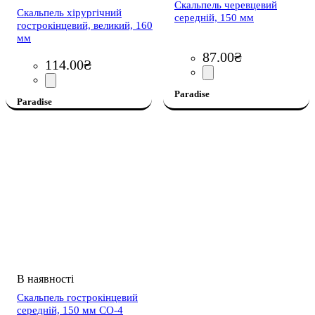
Скальпель черевцевий
Скальпель хірургічний
середній, 150 мм
гострокінцевий, великий, 160
мм
87
.
00
₴
114
.
00
₴
Paradise
Paradise
Скальпель гострокінцевий
середній, 150 мм СО-4