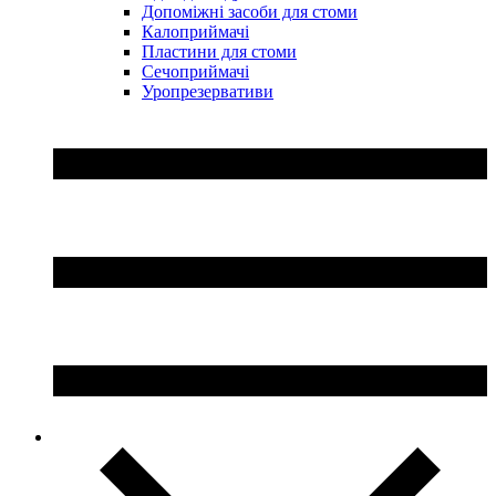
Допоміжні засоби для стоми
Калоприймачі
Пластини для стоми
Сечоприймачі
Уропрезервативи