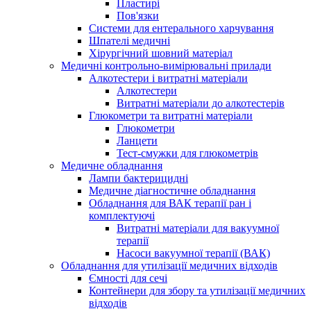
Пластирі
Пов'язки
Системи для ентерального харчування
Шпателі медичні
Хірургічний шовний матеріал
Медичні контрольно-вимірювальні прилади
Алкотестери і витратні матеріали
Алкотестери
Витратні матеріали до алкотестерів
Глюкометри та витратні матеріали
Глюкометри
Ланцети
Тест-смужки для глюкометрів
Медичне обладнання
Лампи бактерицидні
Медичне діагностичне обладнання
Обладнання для ВАК терапії ран і
комплектуючі
Витратні матеріали для вакуумної
терапії
Насоси вакуумної терапії (ВАК)
Обладнання для утилізації медичних відходів
Ємності для сечі
Контейнери для збору та утилізації медичних
відходів