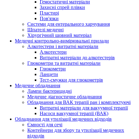
Гемостатичні матеріали
Захисні спрей плівки
Пластирі
Пов'язки
Системи для ентерального харчування
Шпателі медичні
Хірургічний шовний матеріал
Медичні контрольно-вимірювальні прилади
Алкотестери і витратні матеріали
Алкотестери
Витратні матеріали до алкотестерів
Глюкометри та витратні матеріали
Глюкометри
Ланцети
Тест-смужки для глюкометрів
Медичне обладнання
Лампи бактерицидні
Медичне діагностичне обладнання
Обладнання для ВАК терапії ран і комплектуючі
Витратні матеріали для вакуумної терапії
Насоси вакуумної терапії (ВАК)
Обладнання для утилізації медичних відходів
Ємності для сечі
Контейнери для збору та утилізації медичних
відходів