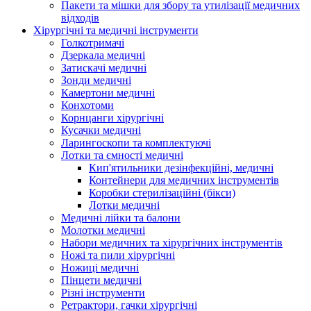
Пакети та мішки для збору та утилізації медичних
відходів
Хірургічні та медичні інструменти
Голкотримачі
Дзеркала медичні
Затискачі медичні
Зонди медичні
Камертони медичні
Конхотоми
Корнцанги хірургічні
Кусачки медичні
Ларингоскопи та комплектуючі
Лотки та ємності медичні
Кип'ятильники дезінфекційні, медичні
Контейнери для медичних інструментів
Коробки стерилізаційні (бікси)
Лотки медичні
Медичні лійки та балони
Молотки медичні
Набори медичних та хірургічних інструментів
Ножі та пили хірургічні
Ножиці медичні
Пінцети медичні
Різні інструменти
Ретрактори, гачки хірургічні