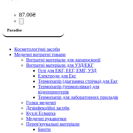
87
.
00
₴
Paradise
Косметологічні засоби
Медичні витратні товари
Витратні матеріали для лапароскопії
Витратні матеріали для УЗД/ЕКГ
Гелі для ЕКГ, ЕЕГ, ЕМГ, УЗД
Електроди для Екг
Термопапір (діаграмна стрічка) для Екг
Термопапір (термоплівки) для
відеопринтерів
Термопапір для лабораторних приладів
Голки медичні
Дезінфекційні засоби
Кухлі Есмарха
Медичні рукавички
Перев'язувальні матеріали
Бинти