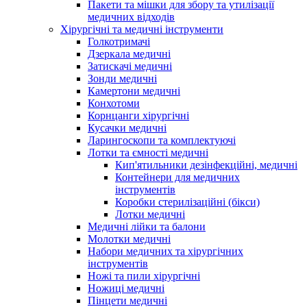
Пакети та мішки для збору та утилізації
медичних відходів
Хірургічні та медичні інструменти
Голкотримачі
Дзеркала медичні
Затискачі медичні
Зонди медичні
Камертони медичні
Конхотоми
Корнцанги хірургічні
Кусачки медичні
Ларингоскопи та комплектуючі
Лотки та ємності медичні
Кип'ятильники дезінфекційні, медичні
Контейнери для медичних
інструментів
Коробки стерилізаційні (бікси)
Лотки медичні
Медичні лійки та балони
Молотки медичні
Набори медичних та хірургічних
інструментів
Ножі та пили хірургічні
Ножиці медичні
Пінцети медичні