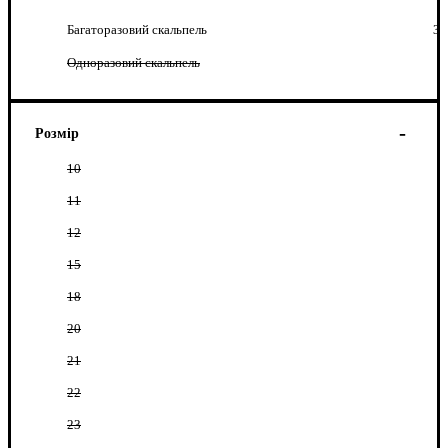
Багаторазовий скальпель
3
Одноразовий скальпель
Розмір
10
11
12
15
18
20
21
22
23