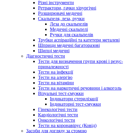
Різні інструменти
Ретрактори, гачки хірургічні
Розширювачі медичні
Скальпеля, леза, ручки
Леза до скальпелів
Медичні скальпелі
Ручки для скальпелів
Трубки аспіраційні та катетери металеві
Шприци медичні багаторазові
Щипці медичні
Діагностичні тести
Тести для визначення групи крові і резус-
приналежності
Тести на інфекції
Тести на алергію
Тести на вітаміни
Тести на наркотичні речовини і алкоголь
Візуальні тест-смужки
Індикатори стерилізації
Індикаторні тест-смужки
Гінекологічні тести
Кардіологічні тести
Онкологічні тести
Тести на коронавірус (Ковід)
Засоби для догляду за стомою