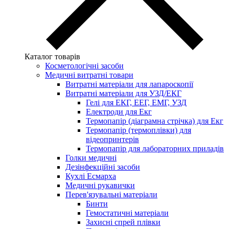
Каталог товарів
Косметологічні засоби
Медичні витратні товари
Витратні матеріали для лапароскопії
Витратні матеріали для УЗД/ЕКГ
Гелі для ЕКГ, ЕЕГ, ЕМГ, УЗД
Електроди для Екг
Термопапір (діаграмна стрічка) для Екг
Термопапір (термоплівки) для
відеопринтерів
Термопапір для лабораторних приладів
Голки медичні
Дезінфекційні засоби
Кухлі Есмарха
Медичні рукавички
Перев'язувальні матеріали
Бинти
Гемостатичні матеріали
Захисні спрей плівки