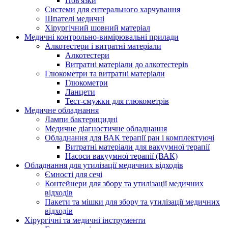
Пов'язки
Системи для ентерального харчування
Шпателі медичні
Хірургічний шовний матеріал
Медичні контрольно-вимірювальні прилади
Алкотестери і витратні матеріали
Алкотестери
Витратні матеріали до алкотестерів
Глюкометри та витратні матеріали
Глюкометри
Ланцети
Тест-смужки для глюкометрів
Медичне обладнання
Лампи бактерицидні
Медичне діагностичне обладнання
Обладнання для ВАК терапії ран і комплектуючі
Витратні матеріали для вакуумної терапії
Насоси вакуумної терапії (ВАК)
Обладнання для утилізації медичних відходів
Ємності для сечі
Контейнери для збору та утилізації медичних
відходів
Пакети та мішки для збору та утилізації медичних
відходів
Хірургічні та медичні інструменти