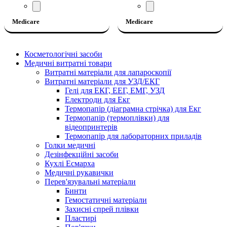
Medicare
Medicare
Косметологічні засоби
Медичні витратні товари
Витратні матеріали для лапароскопії
Витратні матеріали для УЗД/ЕКГ
Гелі для ЕКГ, ЕЕГ, ЕМГ, УЗД
Електроди для Екг
Термопапір (діаграмна стрічка) для Екг
Термопапір (термоплівки) для
відеопринтерів
Термопапір для лабораторних приладів
Голки медичні
Дезінфекційні засоби
Кухлі Есмарха
Медичні рукавички
Перев'язувальні матеріали
Бинти
Гемостатичні матеріали
Захисні спрей плівки
Пластирі