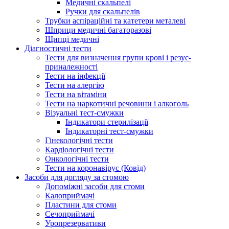
Медичні скальпелі
Ручки для скальпелів
Трубки аспіраційні та катетери металеві
Шприци медичні багаторазові
Щипці медичні
Діагностичні тести
Тести для визначення групи крові і резус-
приналежності
Тести на інфекції
Тести на алергію
Тести на вітаміни
Тести на наркотичні речовини і алкоголь
Візуальні тест-смужки
Індикатори стерилізації
Індикаторні тест-смужки
Гінекологічні тести
Кардіологічні тести
Онкологічні тести
Тести на коронавірус (Ковід)
Засоби для догляду за стомою
Допоміжні засоби для стоми
Калоприймачі
Пластини для стоми
Сечоприймачі
Уропрезервативи