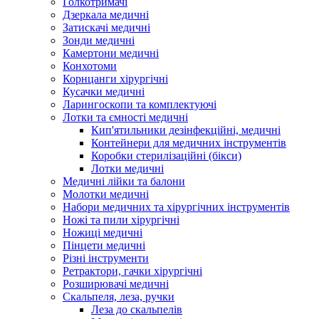
Голкотримачі
Дзеркала медичні
Затискачі медичні
Зонди медичні
Камертони медичні
Конхотоми
Корнцанги хірургічні
Кусачки медичні
Ларингоскопи та комплектуючі
Лотки та ємності медичні
Кип'ятильники дезінфекційні, медичні
Контейнери для медичних інструментів
Коробки стерилізаційні (бікси)
Лотки медичні
Медичні лійки та балони
Молотки медичні
Набори медичних та хірургічних інструментів
Ножі та пили хірургічні
Ножиці медичні
Пінцети медичні
Різні інструменти
Ретрактори, гачки хірургічні
Розширювачі медичні
Скальпеля, леза, ручки
Леза до скальпелів