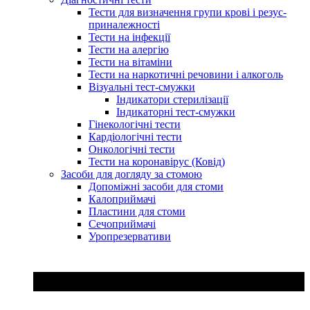
Тести для визначення групи крові і резус-
приналежності
Тести на інфекції
Тести на алергію
Тести на вітаміни
Тести на наркотичні речовини і алкоголь
Візуальні тест-смужки
Індикатори стерилізації
Індикаторні тест-смужки
Гінекологічні тести
Кардіологічні тести
Онкологічні тести
Тести на коронавірус (Ковід)
Засоби для догляду за стомою
Допоміжні засоби для стоми
Калоприймачі
Пластини для стоми
Сечоприймачі
Уропрезервативи