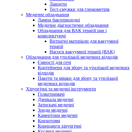
Ланцети
Тест-смужки для глюкометрів
Медичне обладнання
Лампи бактерицидні
Медичне діагностичне обладнання
Обладнання для ВАК терапії ран і
комплектуючі
Витратні матеріали для вакуумної
терапії
Насоси вакуумної терапії (ВАК)
Обладнання для утилізації медичних відходів
Ємності для сечі
Контейнери для збору та утилізації медичних
відходів
Пакети та мішки для збору та утилізації
медичних відходів
Хірургічні та медичні інструменти
Голкотримачі
Дзеркала медичні
Затискачі медичні
Зонди медичні
Камертони медичні
Конхотоми
Корнцанги хірургічні
Кусачки медичні