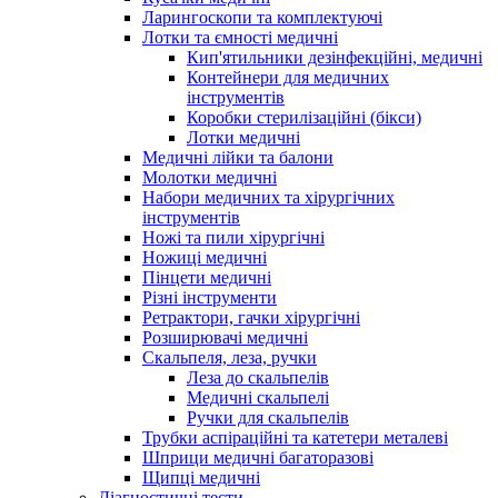
Ларингоскопи та комплектуючі
Лотки та ємності медичні
Кип'ятильники дезінфекційні, медичні
Контейнери для медичних
інструментів
Коробки стерилізаційні (бікси)
Лотки медичні
Медичні лійки та балони
Молотки медичні
Набори медичних та хірургічних
інструментів
Ножі та пили хірургічні
Ножиці медичні
Пінцети медичні
Різні інструменти
Ретрактори, гачки хірургічні
Розширювачі медичні
Скальпеля, леза, ручки
Леза до скальпелів
Медичні скальпелі
Ручки для скальпелів
Трубки аспіраційні та катетери металеві
Шприци медичні багаторазові
Щипці медичні
Діагностичні тести