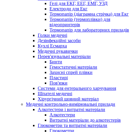
Гелі для ЕКГ, ЕЕГ, ЕМГ, УЗД
Електроди для Екг
Термопапір (діаграмна стрічка) для Екг
Термопапір (термоплівки) для
відеопринтерів
Термопапір для лабораторних приладів
Голки медичні
Дезінфекційні засоби
Кухлі Есмарха
Медичні рукавички
Перев'язувальні матеріали
Бинти
Гемостатичні матеріали
Захисні спрей плівки
Пластирі
Пов'язки
Системи для ентерального харчування
Шпателі медичні
Хірургічний шовний матеріал
Медичні контрольно-вимірювальні прилади
Алкотестери і витратні матеріали
Алкотестери
Витратні матеріали до алкотестерів
Глюкометри та витратні матеріали
Глюкометри