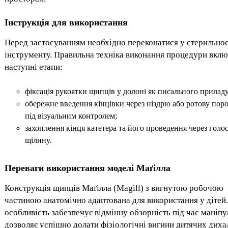
Інструкція для використання
Перед застосуванням необхідно переконатися у стерильнос
інструменту. Правильна техніка виконання процедури вклю
наступні етапи:
фіксація рукоятки щипців у долоні як писального приладу
обережне введення кінцівки через ніздрю або ротову по
під візуальним контролем;
захоплення кінця катетера та його проведення через голо
щілину.
Переваги використання моделі Маґілла
Конструкція щипців Маґілла (Magill) з вигнутою робочою
частиною анатомічно адаптована для використання у дітей
особливість забезпечує відмінну обзорність під час маніпул
дозволяє успішно долати фізіологічні вигини дитячих дих