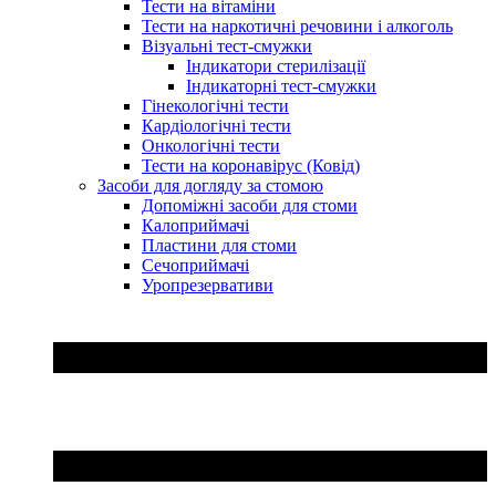
Тести на вітаміни
Тести на наркотичні речовини і алкоголь
Візуальні тест-смужки
Індикатори стерилізації
Індикаторні тест-смужки
Гінекологічні тести
Кардіологічні тести
Онкологічні тести
Тести на коронавірус (Ковід)
Засоби для догляду за стомою
Допоміжні засоби для стоми
Калоприймачі
Пластини для стоми
Сечоприймачі
Уропрезервативи