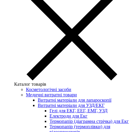
Каталог товарів
Косметологічні засоби
Медичні витратні товари
Витратні матеріали для лапароскопії
Витратні матеріали для УЗД/ЕКГ
Гелі для ЕКГ, ЕЕГ, ЕМГ, УЗД
Електроди для Екг
Термопапір (діаграмна стрічка) для Екг
Термопапір (термоплівки) для
відеопринтерів