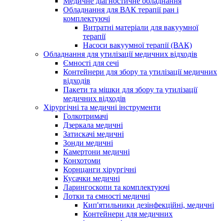
Медичне діагностичне обладнання
Обладнання для ВАК терапії ран і
комплектуючі
Витратні матеріали для вакуумної
терапії
Насоси вакуумної терапії (ВАК)
Обладнання для утилізації медичних відходів
Ємності для сечі
Контейнери для збору та утилізації медичних
відходів
Пакети та мішки для збору та утилізації
медичних відходів
Хірургічні та медичні інструменти
Голкотримачі
Дзеркала медичні
Затискачі медичні
Зонди медичні
Камертони медичні
Конхотоми
Корнцанги хірургічні
Кусачки медичні
Ларингоскопи та комплектуючі
Лотки та ємності медичні
Кип'ятильники дезінфекційні, медичні
Контейнери для медичних