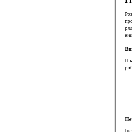
Гі
Ро
про
ря
виш
Ви
Пра
ро
Пе
Інс