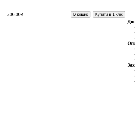
206
.
00
₴
В кошик
Купити в 1 клік
До
Оп
Зах