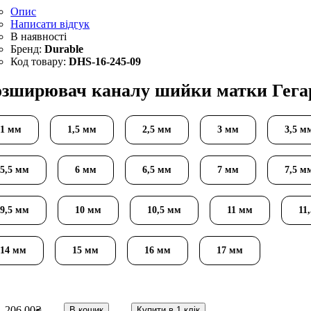
Опис
Написати відгук
Durable
DHS-16-245-09
озширювач каналу шийки матки Гегар
1 мм
1,5 мм
2,5 мм
3 мм
3,5 м
5,5 мм
6 мм
6,5 мм
7 мм
7,5 м
9,5 мм
10 мм
10,5 мм
11 мм
11
14 мм
15 мм
16 мм
17 мм
206
.
00
₴
В кошик
Купити в 1 клік