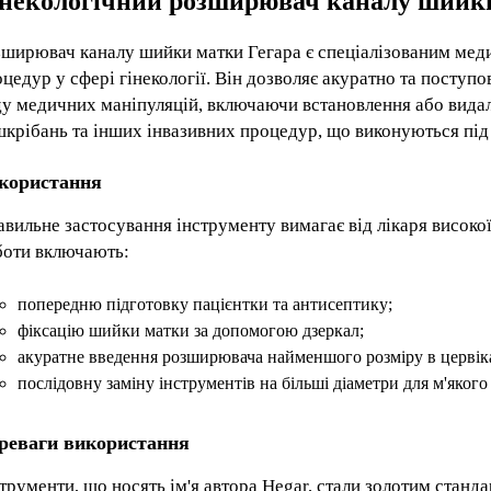
некологічний розширювач каналу шийки 
зширювач каналу шийки матки Гегара є спеціалізованим мед
цедур у сфері гінекології. Він дозволяє акуратно та посту
ду медичних маніпуляцій, включаючи встановлення або вида
крібань та інших інвазивних процедур, що виконуються під 
користання
вильне застосування інструменту вимагає від лікаря високої
боти включають:
попередню підготовку пацієнтки та антисептику;
фіксацію шийки матки за допомогою дзеркал;
акуратне введення розширювача найменшого розміру в цервік
послідовну заміну інструментів на більші діаметри для м'яког
реваги використання
трументи, що носять ім'я автора Hegar, стали золотим стандар