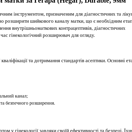
матки за Гегара (Hegar), Durable, 9мм
ичним інструментом, призначеним для діагностичних та лік
пово розширити шийкового каналу матки, що є необхідним ета
лення внутрішньоматкових контрацептивів, діагностичних
час гінекологічний розширювач для огляду.
 кваліфікації та дотримання стандартів асептики. Основні ет
альний канал;
о та безпечного розширення.
том у гінекології завдяки своїй ефективності та безпеці. Їхн