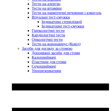
Тести на алергію
Тести на вітаміни
Тести на наркотичні речовини і алкоголь
Візуальні тест-смужки
Індикатори стерилізації
Індикаторні тест-смужки
Гінекологічні тести
Кардіологічні тести
Онкологічні тести
Тести на коронавірус (Ковід)
Засоби для догляду за стомою
Допоміжні засоби для стоми
Калоприймачі
Пластини для стоми
Сечоприймачі
Уропрезервативи