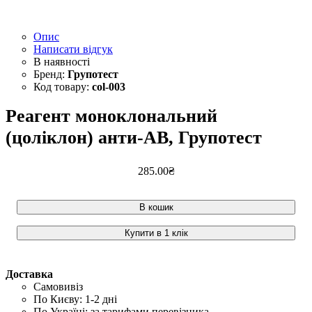
Опис
Написати відгук
Групотест
col-003
Реагент моноклональний
(цоліклон) анти-АВ, Групотест
285
.
00
₴
В кошик
Купити в 1 клік
Доставка
Самовивіз
По Києву: 1-2 дні
По Україні: за тарифами перевізника