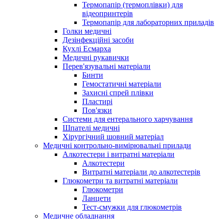
Термопапір (термоплівки) для
відеопринтерів
Термопапір для лабораторних приладів
Голки медичні
Дезінфекційні засоби
Кухлі Есмарха
Медичні рукавички
Перев'язувальні матеріали
Бинти
Гемостатичні матеріали
Захисні спрей плівки
Пластирі
Пов'язки
Системи для ентерального харчування
Шпателі медичні
Хірургічний шовний матеріал
Медичні контрольно-вимірювальні прилади
Алкотестери і витратні матеріали
Алкотестери
Витратні матеріали до алкотестерів
Глюкометри та витратні матеріали
Глюкометри
Ланцети
Тест-смужки для глюкометрів
Медичне обладнання