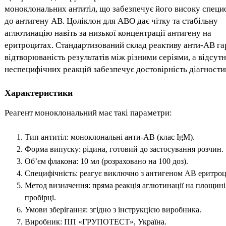
моноклональних антитіл, що забезпечує його високу специ
до антигену АВ. Цоліклон для АВО дає чітку та стабільну
аглютинацію навіть за низької концентрації антигену на
еритроцитах. Стандартизований склад реактиву анти-АВ га
відтворюваність результатів між різними серіями, а відсутн
неспецифічних реакцій забезпечує достовірність діагности
Характеристики
Реагент моноклональний має такі параметри:
Тип антитіл: моноклональні анти-АВ (клас IgM).
Форма випуску: рідина, готовий до застосування розчин.
Об’єм флакона: 10 мл (розраховано на 100 доз).
Специфічність: реагує виключно з антигеном АВ еритроц
Метод визначення: пряма реакція аглютинації на площині
пробірці.
Умови зберігання: згідно з інструкцією виробника.
Виробник: ПП «ГРУПОТЕСТ», Україна.