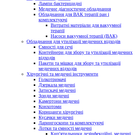
Лампи бактерицидні
Медичне діагностичне обладнання
Обладнання для ВАК терапії ран і
комплектуючі
Витратні матеріали для вакуумної
терапії
Насоси вакуумної терапії (ВАК)
Обладнання для утилізації медичних відходів
Ємності для сечі
Контейнери для збору та утилізації медичних
відходів
Пакети та мішки для збору та утилізації
медичних відходів
Хірургічні та медичні інструменти
Голкотримачі
Дзеркала медичні
Затискачі медичні
Зонди медичні
Камертони медичні
Конхотоми
Корнцанги хірургічні
Кусачки медичні
Ларингоскопи та комплектуючі
Лотки та ємності медичні
Кип'ятильники дезінфекційні, медичні