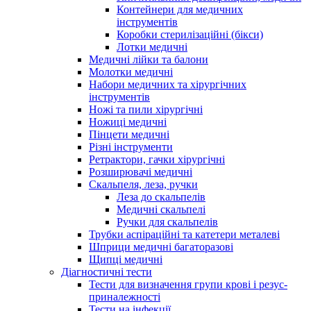
Контейнери для медичних
інструментів
Коробки стерилізаційні (бікси)
Лотки медичні
Медичні лійки та балони
Молотки медичні
Набори медичних та хірургічних
інструментів
Ножі та пили хірургічні
Ножиці медичні
Пінцети медичні
Різні інструменти
Ретрактори, гачки хірургічні
Розширювачі медичні
Скальпеля, леза, ручки
Леза до скальпелів
Медичні скальпелі
Ручки для скальпелів
Трубки аспіраційні та катетери металеві
Шприци медичні багаторазові
Щипці медичні
Діагностичні тести
Тести для визначення групи крові і резус-
приналежності
Тести на інфекції