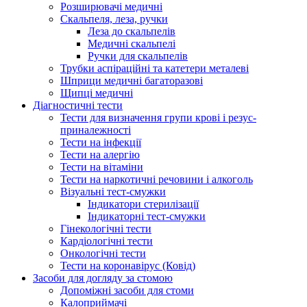
Розширювачі медичні
Скальпеля, леза, ручки
Леза до скальпелів
Медичні скальпелі
Ручки для скальпелів
Трубки аспіраційні та катетери металеві
Шприци медичні багаторазові
Щипці медичні
Діагностичні тести
Тести для визначення групи крові і резус-
приналежності
Тести на інфекції
Тести на алергію
Тести на вітаміни
Тести на наркотичні речовини і алкоголь
Візуальні тест-смужки
Індикатори стерилізації
Індикаторні тест-смужки
Гінекологічні тести
Кардіологічні тести
Онкологічні тести
Тести на коронавірус (Ковід)
Засоби для догляду за стомою
Допоміжні засоби для стоми
Калоприймачі