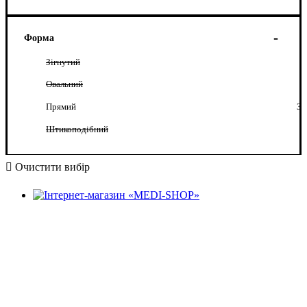
Форма
Зігнутий
Овальний
Прямий
3
Штикоподібний
Очистити вибір