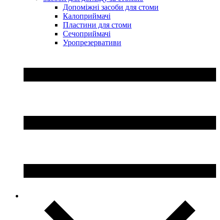
Допоміжні засоби для стоми
Калоприймачі
Пластини для стоми
Сечоприймачі
Уропрезервативи