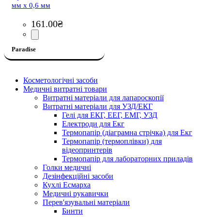
мм х 0,6 мм
161
.
00
₴
Paradise
Косметологічні засоби
Медичні витратні товари
Витратні матеріали для лапароскопії
Витратні матеріали для УЗД/ЕКГ
Гелі для ЕКГ, ЕЕГ, ЕМГ, УЗД
Електроди для Екг
Термопапір (діаграмна стрічка) для Екг
Термопапір (термоплівки) для
відеопринтерів
Термопапір для лабораторних приладів
Голки медичні
Дезінфекційні засоби
Кухлі Есмарха
Медичні рукавички
Перев'язувальні матеріали
Бинти