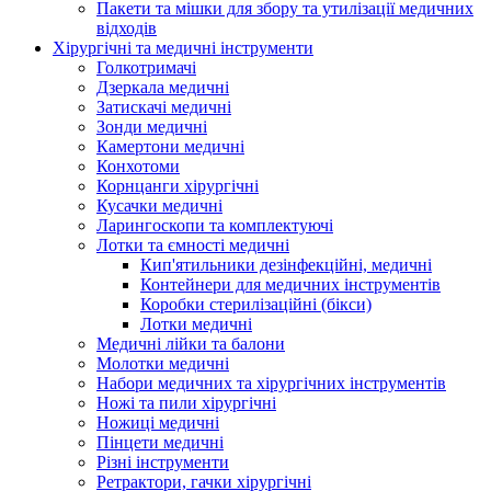
Пакети та мішки для збору та утилізації медичних
відходів
Хірургічні та медичні інструменти
Голкотримачі
Дзеркала медичні
Затискачі медичні
Зонди медичні
Камертони медичні
Конхотоми
Корнцанги хірургічні
Кусачки медичні
Ларингоскопи та комплектуючі
Лотки та ємності медичні
Кип'ятильники дезінфекційні, медичні
Контейнери для медичних інструментів
Коробки стерилізаційні (бікси)
Лотки медичні
Медичні лійки та балони
Молотки медичні
Набори медичних та хірургічних інструментів
Ножі та пили хірургічні
Ножиці медичні
Пінцети медичні
Різні інструменти
Ретрактори, гачки хірургічні