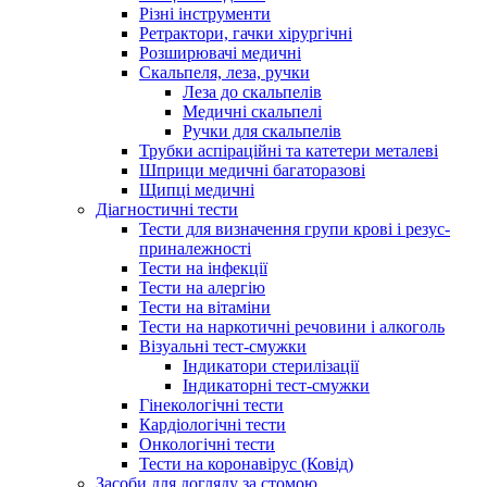
Різні інструменти
Ретрактори, гачки хірургічні
Розширювачі медичні
Скальпеля, леза, ручки
Леза до скальпелів
Медичні скальпелі
Ручки для скальпелів
Трубки аспіраційні та катетери металеві
Шприци медичні багаторазові
Щипці медичні
Діагностичні тести
Тести для визначення групи крові і резус-
приналежності
Тести на інфекції
Тести на алергію
Тести на вітаміни
Тести на наркотичні речовини і алкоголь
Візуальні тест-смужки
Індикатори стерилізації
Індикаторні тест-смужки
Гінекологічні тести
Кардіологічні тести
Онкологічні тести
Тести на коронавірус (Ковід)
Засоби для догляду за стомою