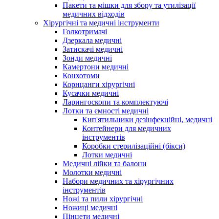
Пакети та мішки для збору та утилізації
медичних відходів
Хірургічні та медичні інструменти
Голкотримачі
Дзеркала медичні
Затискачі медичні
Зонди медичні
Камертони медичні
Конхотоми
Корнцанги хірургічні
Кусачки медичні
Ларингоскопи та комплектуючі
Лотки та ємності медичні
Кип'ятильники дезінфекційні, медичні
Контейнери для медичних
інструментів
Коробки стерилізаційні (бікси)
Лотки медичні
Медичні лійки та балони
Молотки медичні
Набори медичних та хірургічних
інструментів
Ножі та пили хірургічні
Ножиці медичні
Пінцети медичні