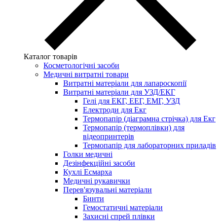
Каталог товарів
Косметологічні засоби
Медичні витратні товари
Витратні матеріали для лапароскопії
Витратні матеріали для УЗД/ЕКГ
Гелі для ЕКГ, ЕЕГ, ЕМГ, УЗД
Електроди для Екг
Термопапір (діаграмна стрічка) для Екг
Термопапір (термоплівки) для
відеопринтерів
Термопапір для лабораторних приладів
Голки медичні
Дезінфекційні засоби
Кухлі Есмарха
Медичні рукавички
Перев'язувальні матеріали
Бинти
Гемостатичні матеріали
Захисні спрей плівки