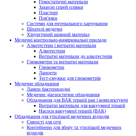
Гемостатичні матеріали
Захисні спрей плівки
Пластирі
Пов'язки
Системи для ентерального харчування
Шпателі медичні
Хірургічний шовний матеріал
Медичні контрольно-вимірювальні прилади
Алкотестери і витратні матеріали
Алкотестери
Витратні матеріали до алкотестерів
Глюкометри та витратні матеріали
Глюкометри
Ланцети
Тест-смужки для глюкометрів
Медичне обладнання
Лампи бактерицидні
Медичне діагностичне обладнання
Обладнання для ВАК терапії ран і комплектуючі
Витратні матеріали для вакуумної терапії
Насоси вакуумної терапії (ВАК)
Обладнання для утилізації медичних відходів
Ємності для сечі
Контейнери для збору та утилізації медичних
відходів