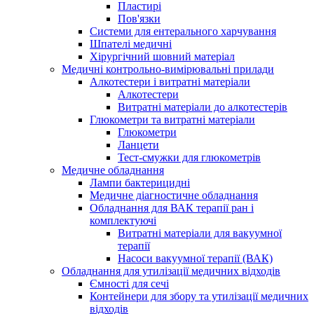
Пластирі
Пов'язки
Системи для ентерального харчування
Шпателі медичні
Хірургічний шовний матеріал
Медичні контрольно-вимірювальні прилади
Алкотестери і витратні матеріали
Алкотестери
Витратні матеріали до алкотестерів
Глюкометри та витратні матеріали
Глюкометри
Ланцети
Тест-смужки для глюкометрів
Медичне обладнання
Лампи бактерицидні
Медичне діагностичне обладнання
Обладнання для ВАК терапії ран і
комплектуючі
Витратні матеріали для вакуумної
терапії
Насоси вакуумної терапії (ВАК)
Обладнання для утилізації медичних відходів
Ємності для сечі
Контейнери для збору та утилізації медичних
відходів