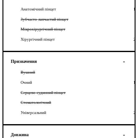
Анатомічний пінцет
1
Зубчасто-лапчастий пінцет
Мікрохірургічний пінцет
Хірургічний пінцет
2
Призначення
Вушний
Очний
1
Серцево-судинний пінцет
Стоматологічний
Універсальний
2
Довжина