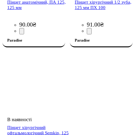
Пінцет анатомічний, ПА 125,
Пінцет хірургічний 1/2 зуба,
125 мм
125 мм ПХ 100
90
.
00
₴
91
.
00
₴
Paradise
Paradise
Пінцет хірургічний
офтальмологічний Semkin, 125