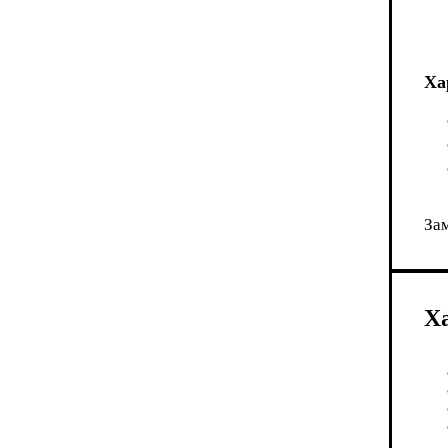
Ха
Зам
Х