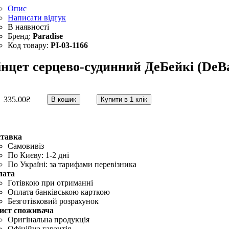
Опис
Написати відгук
Paradise
PI-03-1166
інцет серцево-судинний ДеБейкі (DeBa
335
.
00
₴
В кошик
Купити в 1 клік
ставка
Самовивіз
По Києву: 1-2 дні
По Україні: за тарифами перевізника
лата
Готівкою при отриманні
Оплата банківською карткою
Безготівковий розрахунок
ист споживача
Оригінальна продукція
Офіційна гарантія