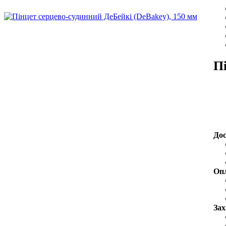
П
До
Оп
Зах