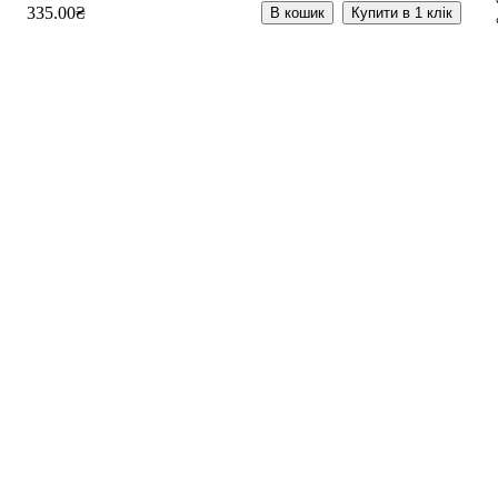
335
.
00
₴
В кошик
Купити в 1 клік