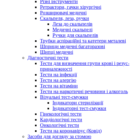
Різні інструменти
Ретрактори, гачки хірургічні
Розширювачі медичні
Скальпеля, леза, ручки
Леза до скальпелів
Медичні скальпелі
Ручки для скальпелів
Трубки аспіраційні та катетери металеві
Шприци медичні багаторазові
Щипці медичні
Діагностичні тести
Тести для визначення групи крові і резус-
приналежності
Тести на інфекції
Тести на алергію
Тести на вітаміни
Тести на наркотичні речовини і алкоголь
Візуальні тест-смужки
Індикатори стерилізації
Індикаторні тест-смужки
Гінекологічні тести
Кардіологічні тести
Онкологічні тести
Тести на коронавірус (Ковід)
Засоби для догляду за стомою