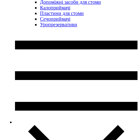
Допоміжні засоби для стоми
Калоприймачі
Пластини для стоми
Сечоприймачі
Уропрезервативи