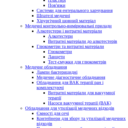
Пластирі
Пов'язки
Системи для ентерального харчування
Шпателі медичні
Хірургічний шовний матеріал
Медичні контрольно-вимірювальні прилади
Алкотестери і витратні матеріали
Алкотестери
Витратні матеріали до алкотестерів
Глюкометри та витратні матеріали
Глюкометри
Ланцети
Тест-смужки для глюкометрів
Медичне обладнання
Лампи бактерицидні
Медичне діагностичне обладнання
Обладнання для ВАК терапії ран і
комплектуючі
Витратні матеріали для вакуумної
терапії
Насоси вакуумної терапії (ВАК)
Обладнання для утилізації медичних відходів
Ємності для сечі
Контейнери для збору та утилізації медичних
відходів