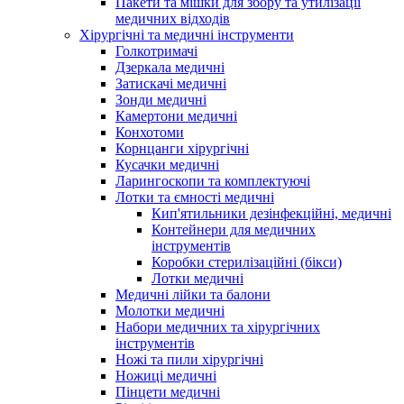
Пакети та мішки для збору та утилізації
медичних відходів
Хірургічні та медичні інструменти
Голкотримачі
Дзеркала медичні
Затискачі медичні
Зонди медичні
Камертони медичні
Конхотоми
Корнцанги хірургічні
Кусачки медичні
Ларингоскопи та комплектуючі
Лотки та ємності медичні
Кип'ятильники дезінфекційні, медичні
Контейнери для медичних
інструментів
Коробки стерилізаційні (бікси)
Лотки медичні
Медичні лійки та балони
Молотки медичні
Набори медичних та хірургічних
інструментів
Ножі та пили хірургічні
Ножиці медичні
Пінцети медичні