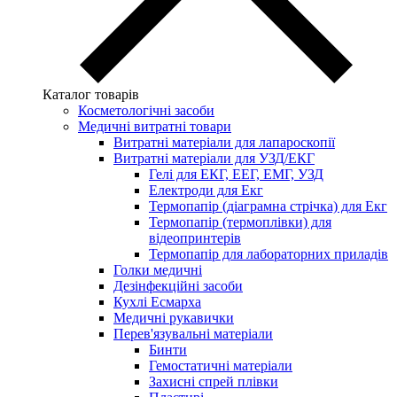
Каталог товарів
Косметологічні засоби
Медичні витратні товари
Витратні матеріали для лапароскопії
Витратні матеріали для УЗД/ЕКГ
Гелі для ЕКГ, ЕЕГ, ЕМГ, УЗД
Електроди для Екг
Термопапір (діаграмна стрічка) для Екг
Термопапір (термоплівки) для
відеопринтерів
Термопапір для лабораторних приладів
Голки медичні
Дезінфекційні засоби
Кухлі Есмарха
Медичні рукавички
Перев'язувальні матеріали
Бинти
Гемостатичні матеріали
Захисні спрей плівки