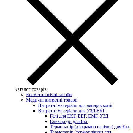
Каталог товарів
Косметологічні засоби
Медичні витратні товари
Витратні матеріали для лапароскопії
Витратні матеріали для УЗД/ЕКГ
Гелі для ЕКГ, ЕЕГ, ЕМГ, УЗД
Електроди для Екг
Термопапір (діаграмна стрічка) для Екг
Термопапір (термоплівки) для