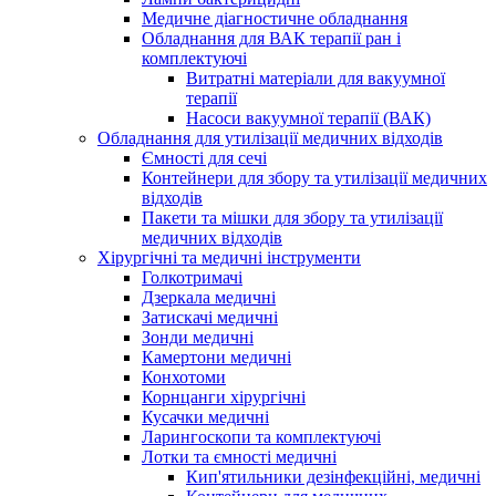
Медичне діагностичне обладнання
Обладнання для ВАК терапії ран і
комплектуючі
Витратні матеріали для вакуумної
терапії
Насоси вакуумної терапії (ВАК)
Обладнання для утилізації медичних відходів
Ємності для сечі
Контейнери для збору та утилізації медичних
відходів
Пакети та мішки для збору та утилізації
медичних відходів
Хірургічні та медичні інструменти
Голкотримачі
Дзеркала медичні
Затискачі медичні
Зонди медичні
Камертони медичні
Конхотоми
Корнцанги хірургічні
Кусачки медичні
Ларингоскопи та комплектуючі
Лотки та ємності медичні
Кип'ятильники дезінфекційні, медичні