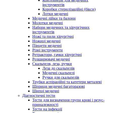
Контейнери для медичних
інструментів
Коробки стерилізаційні (бікси)
Лотки медичні
Медичні лійки та балони
Молотки медичні
Набори медичних та хірургічних
інструментів
Ножі та пили хірургічні
Ножиці медичні
Пінцети медичні
Різні інструменти
Ретрактори, гачки хірургічні
Розширювачі медичні
Скальпеля, леза, ручки
Леза до скальпелів
Медичні скальпелі
Ручки для скальпелів
Трубки аспіраційні та катетери металеві
Шприци медичні багаторазові
Щипці медичні
Діагностичні тести
Тести для визначення групи крові і резус-
приналежності
Тести на інфекції