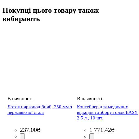
Покупці цього товару також
вибирають
Лоток ниркоподібний, 250 мм з
Контейнер для медичних
нержавіючої сталі
відходів та збору голок EASY
2.5 л., 10 шт.
237
.
00
₴
1 771
.
42
₴