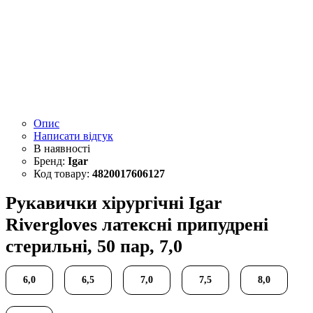
Опис
Написати відгук
Igar
4820017606127
Рукавички хірургічні Igar
Rivergloves латексні припудрені
стерильні, 50 пар, 7,0
6,0
6,5
7,0
7,5
8,0