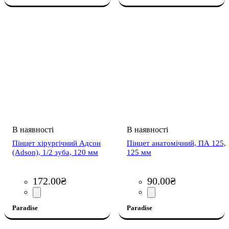
Пінцет хірургічний Адсон
Пінцет анатомічний, ПА 125,
(Adson), 1/2 зуба, 120 мм
125 мм
172
.
00
₴
90
.
00
₴
Paradise
Paradise