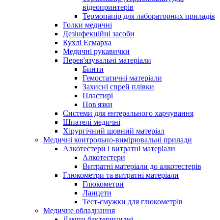
відеопринтерів
Термопапір для лабораторних приладів
Голки медичні
Дезінфекційні засоби
Кухлі Есмарха
Медичні рукавички
Перев'язувальні матеріали
Бинти
Гемостатичні матеріали
Захисні спрей плівки
Пластирі
Пов'язки
Системи для ентерального харчування
Шпателі медичні
Хірургічний шовний матеріал
Медичні контрольно-вимірювальні прилади
Алкотестери і витратні матеріали
Алкотестери
Витратні матеріали до алкотестерів
Глюкометри та витратні матеріали
Глюкометри
Ланцети
Тест-смужки для глюкометрів
Медичне обладнання
Лампи бактерицидні