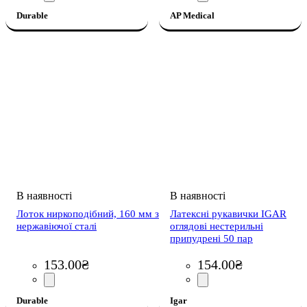
Durable
AP Medical
Лоток ниркоподібний, 160 мм з
Латексні рукавички IGAR
нержавіючої сталі
оглядові нестерильні
припудрені 50 пар
153
.
00
₴
154
.
00
₴
Durable
Igar