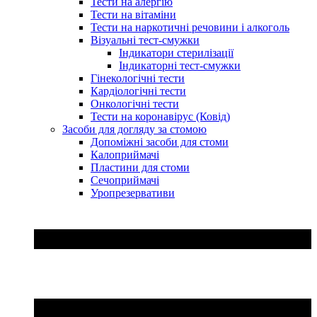
Тести на алергію
Тести на вітаміни
Тести на наркотичні речовини і алкоголь
Візуальні тест-смужки
Індикатори стерилізації
Індикаторні тест-смужки
Гінекологічні тести
Кардіологічні тести
Онкологічні тести
Тести на коронавірус (Ковід)
Засоби для догляду за стомою
Допоміжні засоби для стоми
Калоприймачі
Пластини для стоми
Сечоприймачі
Уропрезервативи